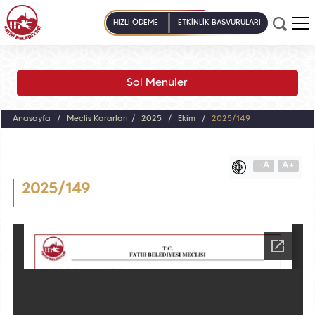
HIZLI ÖDEME
ETKİNLİK BAŞVURULARI
Sol Menüler
Anasayfa
Meclis Kararları
2025
Ekim
2025/149
-A
A+
2025/149