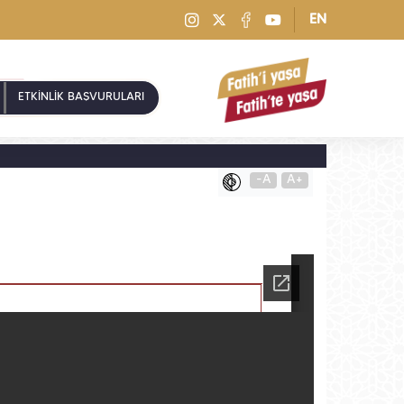
EN
ETKİNLİK BAŞVURULARI
-A
A+