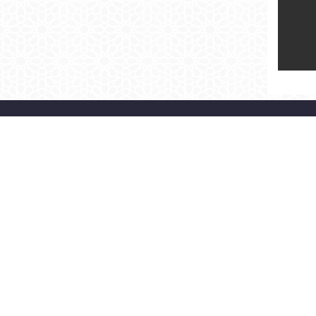
> BAŞKAN
> KURUMSAL
ÖZGEÇMİŞ
ORGANİZASYON ŞEMASI
BAŞKAN'A YAZ
MECLİS
FOTO GALERİ
İLETİŞİM
BAŞKAN'LA FOTOĞRAFIM
SİTE HARİTASI
©2026 Fatih Belediyesi |
KVKK Aydınlatma Metni