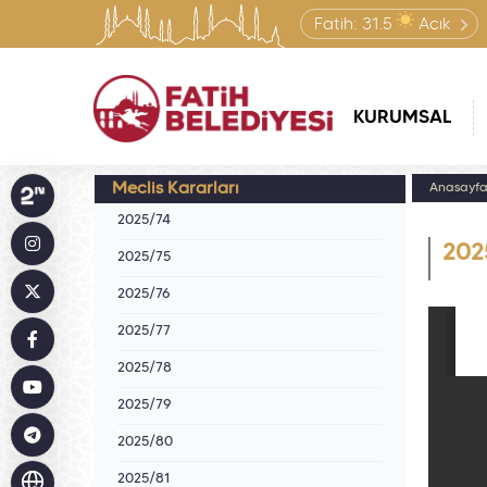
Fatih:
31.5
Açık
KURUMSAL
Meclis Kararları
Anasayf
2025/74
202
2025/75
2025/76
2025/77
2025/78
2025/79
2025/80
2025/81