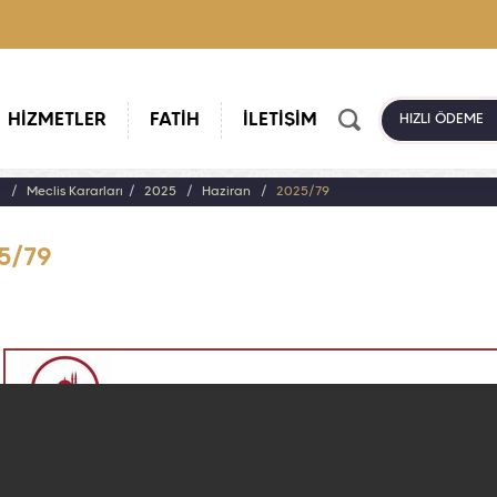
HİZMETLER
FATİH
İLETİŞİM
HIZLI ÖDEME
a
Meclis Kararları
2025
Haziran
2025/79
5/79