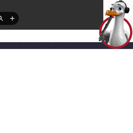
HİZMETLER
> ADRES
LINE İŞLEMLER
Akşemsettin Mahallesi Adnan
Menderes Vatan Bulvarı No:54
ERGİ ÖDEME
Fatih - İstanbul
0 (212) 453 1453
SMS ve E-bülten
Aboneliği
Gizlilik ve Çerez Politikaları