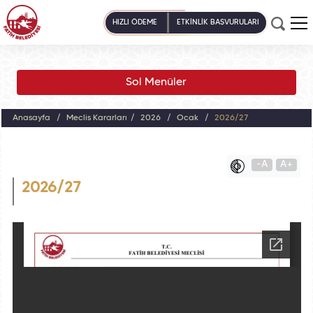
HIZLI ÖDEME
ETKİNLİK BAŞVURULARI
Sol Menüler
Anasayfa
Meclis Kararları
2026
Ocak
2026/27
-A
A+
2026/27