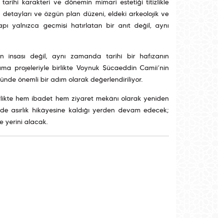
rihî karakteri ve dönemin mimari estetiği titizlikle
e detayları ve özgün plan düzeni, eldeki arkeolojik ve
apı yalnızca geçmişi hatırlatan bir anıt değil, aynı
en inşası değil, aynı zamanda tarihî bir hafızanın
ruma projeleriyle birlikte Voynuk Şücaeddin Camii’nin
ünde önemli bir adım olarak değerlendiriliyor.
rlikte hem ibadet hem ziyaret mekânı olarak yeniden
nde asırlık hikâyesine kaldığı yerden devam edecek;
 yerini alacak.