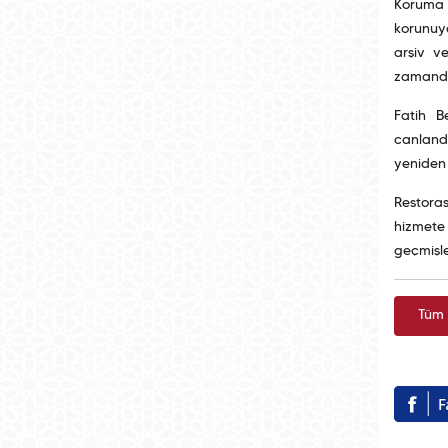
Koruma K
korunuyo
arşiv ve
zamanda 
Fatih B
canlandı
yeniden 
Restora
hizmete
geçmişle
Tüm 