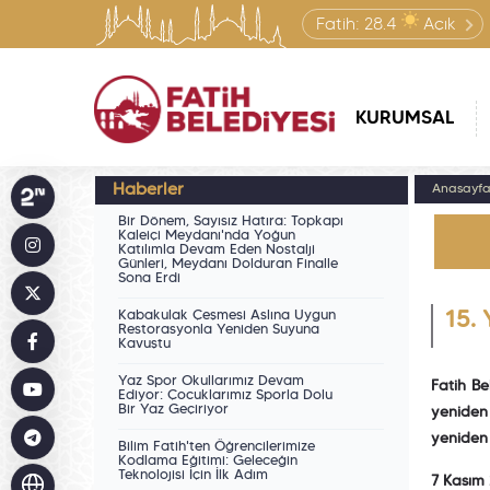
Fatih:
28.4
Açık
KURUMSAL
Haberler
Anasayf
Bir Dönem, Sayısız Hatıra: Topkapı
Kaleiçi Meydanı'nda Yoğun
Katılımla Devam Eden Nostalji
Günleri, Meydanı Dolduran Finalle
Sona Erdi
Kabakulak Çeşmesi Aslına Uygun
15. 
Restorasyonla Yeniden Suyuna
Kavuştu
Yaz Spor Okullarımız Devam
Fatih B
Ediyor: Çocuklarımız Sporla Dolu
Bir Yaz Geçiriyor
yeniden 
yeniden
Bilim Fatih'ten Öğrencilerimize
Kodlama Eğitimi: Geleceğin
Teknolojisi İçin İlk Adım
7 Kasım