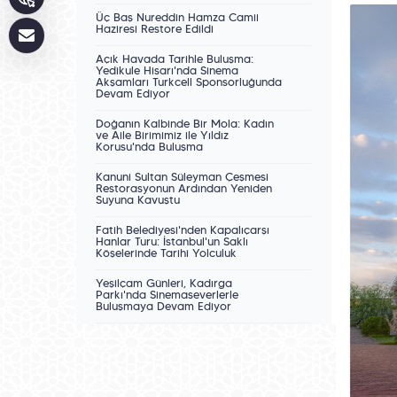
Üç Baş Nureddin Hamza Camii
Haziresi Restore Edildi
Açık Havada Tarihle Buluşma:
Yedikule Hisarı'nda Sinema
Akşamları Turkcell Sponsorluğunda
Devam Ediyor
Doğanın Kalbinde Bir Mola: Kadın
ve Aile Birimimiz ile Yıldız
Korusu'nda Buluşma
Kanuni Sultan Süleyman Çeşmesi
Restorasyonun Ardından Yeniden
Suyuna Kavuştu
Fatih Belediyesi'nden Kapalıçarşı
Hanlar Turu: İstanbul'un Saklı
Köşelerinde Tarihî Yolculuk
Yeşilçam Günleri, Kadırga
Parkı'nda Sinemaseverlerle
Buluşmaya Devam Ediyor