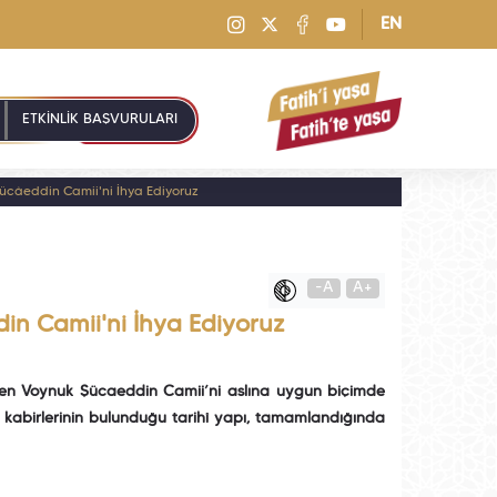
EN
ETKİNLİK BAŞVURULARI
 Şücâeddin Camii'ni İhya Ediyoruz
-A
A+
din Camii'ni İhya Ediyoruz
dilen Voynuk Şücaeddin Camii’ni aslına uygun biçimde
n kabirlerinin bulunduğu tarihî yapı, tamamlandığında