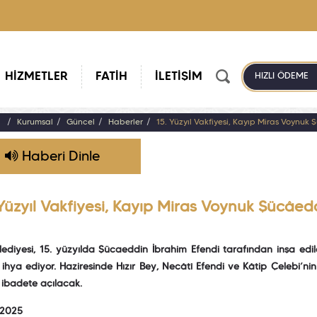
HİZMETLER
FATİH
İLETİŞİM
HIZLI ÖDEME
a
Kurumsal
Güncel
Haberler
15. Yüzyıl Vakfiyesi, Kayıp Miras Voynuk
Haberi Dinle
Yüzyıl Vakfiyesi, Kayıp Miras Voynuk Şücâed
elediyesi, 15. yüzyılda Şücaeddin İbrahim Efendi tarafından inşa e
ihya ediyor. Haziresinde Hızır Bey, Necâtî Efendi ve Kâtip Çelebi’ni
 ibadete açılacak.
 2025