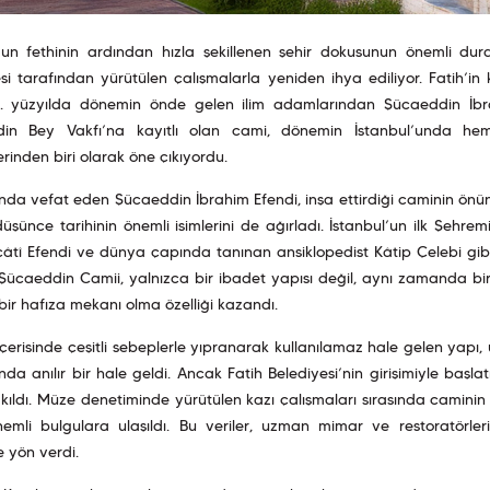
l’un fethinin ardından hızla şekillenen şehir dokusunun önemli du
si tarafından yürütülen çalışmalarla yeniden ihya ediliyor. Fatih’i
5. yüzyılda dönemin önde gelen ilim adamlarından Şücaeddin İbrahi
in Bey Vakfı’na kayıtlı olan cami, dönemin İstanbul’unda h
rinden biri olarak öne çıkıyordu.
ında vefat eden Şücaeddin İbrahim Efendi, inşa ettirdiği caminin önü
düşünce tarihinin önemli isimlerini de ağırladı. İstanbul’un ilk Şehre
câtî Efendi ve dünya çapında tanınan ansiklopedist Kâtip Çelebi gibi 
ücaeddin Camii, yalnızca bir ibadet yapısı değil, aynı zamanda bir me
bir hafıza mekanı olma özelliği kazandı.
erisinde çeşitli sebeplerle yıpranarak kullanılamaz hale gelen yapı
ında anılır bir hale geldi. Ancak Fatih Belediyesi’nin girişimiyle başl
kıldı. Müze denetiminde yürütülen kazı çalışmaları sırasında caminin
 önemli bulgulara ulaşıldı. Bu veriler, uzman mimar ve restoratörl
e yön verdi.