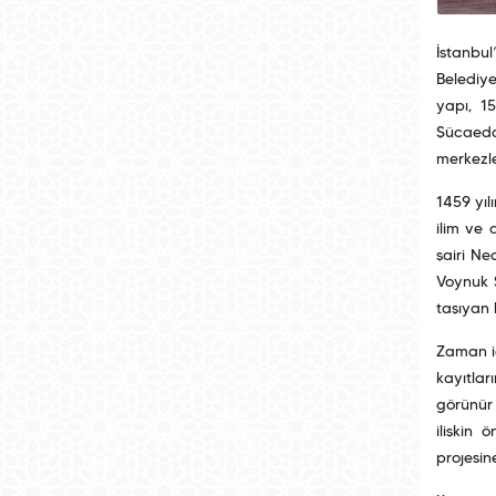
İstanbu
Belediye
yapı, 1
Şücaedd
merkezle
1459 yıl
ilim ve 
şairi Ne
Voynuk Ş
taşıyan 
Zaman iç
kayıtlar
görünür 
ilişkin
projesin