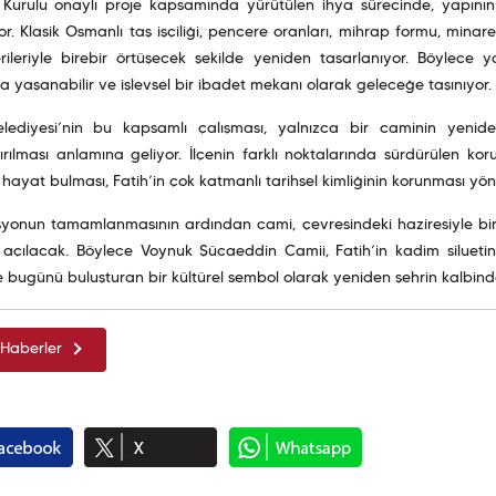
urulu onaylı proje kapsamında yürütülen ihya sürecinde, yapının ta
r. Klasik Osmanlı taş işçiliği, pencere oranları, mihrap formu, minar
rileriyle birebir örtüşecek şekilde yeniden tasarlanıyor. Böylece y
yaşanabilir ve işlevsel bir ibadet mekanı olarak geleceğe taşınıyor.
elediyesi’nin bu kapsamlı çalışması, yalnızca bir caminin yenid
rılması anlamına geliyor. İlçenin farklı noktalarında sürdürülen ko
hayat bulması, Fatih’in çok katmanlı tarihsel kimliğinin korunması yön
syonun tamamlanmasının ardından cami, çevresindeki haziresiyle bi
 açılacak. Böylece Voynuk Şücaeddin Camii, Fatih’in kadim silueti
 bugünü buluşturan bir kültürel sembol olarak yeniden şehrin kalbinde
Haberler