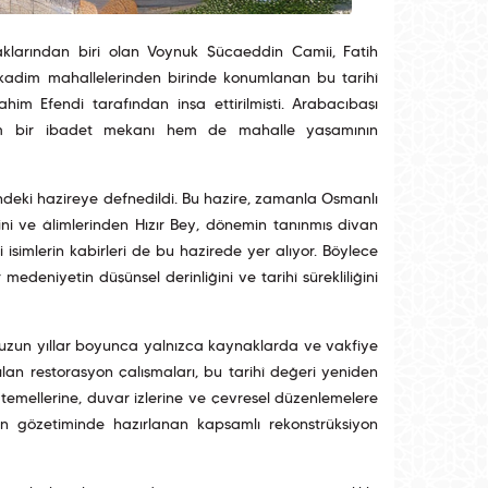
raklarından biri olan Voynuk Şücaeddin Camii, Fatih
n kadim mahallelerinden birinde konumlanan bu tarihî
m Efendi tarafından inşa ettirilmişti. Arabacıbaşı
em bir ibadet mekanı hem de mahalle yaşamının
ndeki hazireye defnedildi. Bu hazire, zamanla Osmanlı
mini ve âlimlerinden Hızır Bey, dönemin tanınmış divan
isimlerin kabirleri de bu hazirede yer alıyor. Böylece
deniyetin düşünsel derinliğini ve tarihî sürekliliğini
, uzun yıllar boyunca yalnızca kaynaklarda ve vakfiye
atılan restorasyon çalışmaları, bu tarihî değeri yeniden
 temellerine, duvar izlerine ve çevresel düzenlemelere
erin gözetiminde hazırlanan kapsamlı rekonstrüksiyon