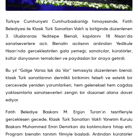
Türkiye Cumhuriyeti Cumhurbaşkanlığı himayesinde, Fatih
Belediyesi ile Klasik Türk Sanatları Vakfı iş birliğinde düzenlenen
3. Uluslararası Yeditepe Bienali, kapılarını 18 Nisan’da
sanatseverlere açtı. Bienalin açılışının ardından Yedikule
Hisarı’nda gerçekleştirilen gala yemeği; sanatçılar, küratörler,
kültür dünyasının temsilcileri ve paydaşları bir araya getirdi.
Bu yıl “Gölge Varsa Işık da Var” temasıyla düzenlenen bienal,
klasik Türk sanatlarının derinlikli birikimini felsefi ve estetik bir
çerçevede yeniden yorumlarken; hem geleneksel hem çağdaş
yaklaşımlarla sanatseverleri zengin bir düşünsel alana davet
ediyor.
Fatih Belediye Başkanı M. Ergün Turan’ın teşrifleriyle
gerçekleşen gecede, Klasik Türk Sanatları Vakfı Yönetim Kurulu
Başkanı Muhammed Emin Demirkan da katılımcılara hitap etti.
Program bienalin tanıtım filmiyle başladı. Ardından küratörler