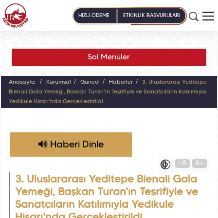
HIZLI ÖDEME
ETKİNLİK BAŞVURULARI
Sol Menüler
Anasayfa
Kurumsal
Güncel
Haberler
3. Uluslararası Yeditepe
Bienali Gala Yemeği, Başkan Turan'ın Teşrifiyle ve Sanatçıların Katılımıyla
Yedikule Hisarı'nda Gerçekleştirildi
Haberi Dinle
-A
A+
3. Uluslararası Yeditepe Bienali Gala
Yemeği, Başkan Turan'ın Teşrifiyle ve
Sanatçıların Katılımıyla Yedikule
Hisarı'nda Gerçekleştirildi