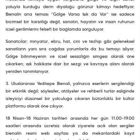
yoluyla kurduğu derin diyaloğu görünür kılmayı hedefliyor.
Bienalin ana teması “Gölge Varsa Işık da Var” ise sadece
biçimsel bir karşıtlığı değil, sanatın, hayatın ve insan ruhunun
içsel gerilimlerini felsefi bir bağlamda sorguluyor.
Sanatçılar; minyatür, ebru, hat, çini ve tezhip gibi geleneksel
sanatların yanı sıra çağdaş yorumlarla da bu temayı işliyor.
Gölge bilinmeyenin ve içsel sessizliğin simgesi olarak öne
çıkarken; ışık hakikate dair bir sezgi ve kavrayış alanı olarak
yeniden tanımlanıyor.
3. Uluslararası Yeditepe Bienali, yalnızca eserlerin sergilendiği
bir etkinlik değil; söyleşiler, atölyeler ve rehberli turlar eşliğinde
izleyiciyi düşünsel bir yolculuğa çıkaran bütünlüklü bir kültür
platformu olarak öne çıkıyor.
18 Nisan–18 Haziran tarihleri arasında her gün 11.00–19.00
saatleri arasında ücretsiz olarak ziyarete açık olan sergiler
bienalin resmi web sayfası ya da mekanlardaki kayıt