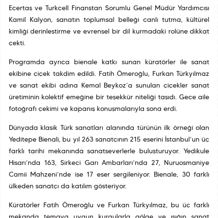
Ecertaş ve Turkcell Finanstan Sorumlu Genel Müdür Yardımcısı
Kamil Kalyon, sanatın toplumsal belleği canlı tutma, kültürel
kimliği derinleştirme ve evrensel bir dil kurmadaki rolüne dikkat
çekti.
Programda ayrıca bienale katkı sunan küratörler ile sanat
ekibine çiçek takdim edildi. Fatih Ömeroğlu, Furkan Türkyılmaz
ve sanat ekibi adına Kemal Beykoz’a sunulan çiçekler sanat
üretiminin kolektif emeğine bir teşekkür niteliği taşıdı. Gece aile
fotoğrafı çekimi ve kapanış konuşmalarıyla sona erdi.
Dünyada klasik Türk sanatları alanında türünün ilk örneği olan
Yeditepe Bienali, bu yıl 263 sanatçının 215 eserini İstanbul’un üç
farklı tarihî mekanında sanatseverlerle buluşturuyor. Yedikule
Hisarı’nda 163, Sirkeci Garı Ambarları’nda 27, Nuruosmaniye
Camii Mahzeni’nde ise 17 eser sergileniyor. Bienale, 30 farklı
ülkeden sanatçı da katılım gösteriyor.
Küratörler Fatih Ömeroğlu ve Furkan Türkyılmaz, bu üç farklı
mekanda temaya uygun kurgularla gölge ve ışığın sanat