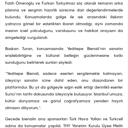
Fatih Ömeroğlu ve Furkan Türkyılmaz söz alarak temanın arka
planına ve serginin hazırlık sürecine dair değerlendirmelerde
bulundu. Konuşmalarda gölge ile ışık arasındaki ilişkinin
yalnızca görsel bir estetikten ibaret olmadığı; aynı zamanda
insanın içsel yolculuğunu, varoluşunu ve hakikat arayışını da
simgelediği vurgulandı.
Başkan Turan, konuşmasında Yeditepe Bienali’nin sanatın
erişilebilirliğine ve kültürel belleğin güçlenmesine katkı
sunduğunu belirterek şunları söyledi:
“Yeditepe Bienali, sadece eserleri sergilemekle kalmayan;
izleyiciyi sanatın içine dahil eden, onu düşündüren bir
platformdur. Bu yıl da gölgeyle ışığın eşlik ettiği derinlikli eserler
Suriçi’nin tarihî dokusunda izleyiciyle buluşuyor. İstanbul’umuza,
kültür dünyamıza ve gönül coğrafyamıza yeniden hayırlı
olmasını diliyorum,”.
Gecede bienalin ana sponsorları Türk Hava Yolları ve Turkcell
adına da konuşmalar yapıldı. THY Yönetim Kurulu Üyesi Melih