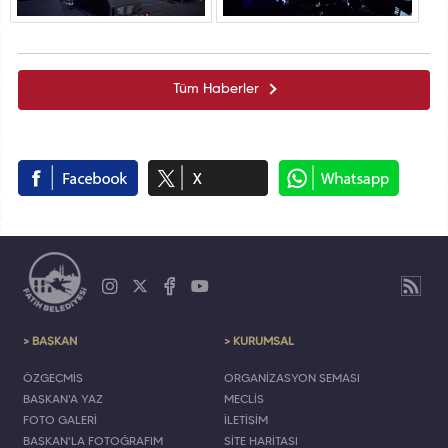
Tüm Haberler
> BAŞKAN
> KURUMSAL
ÖZGEÇMİŞ
ORGANİZASYON ŞEMASI
BAŞKAN'A YAZ
MECLİS
FOTO GALERİ
İLETİŞİM
BAŞKAN'LA FOTOĞRAFIM
SİTE HARİTASI