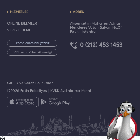
> HİZMETLER
> ADRES
ONLINE İŞLEMLER
Akşemsettin Mahallesi Adnan
Menderes Vatan Bulvarı No:54
VERGİ ÖDEME
Fatih - İstanbul
0 (212) 453 1453
SMS ve E-bülten Aboneliği
Gizlilik ve Çerez Politikaları
©2026 Fatih Belediyesi |
KVKK Aydınlatma Metni