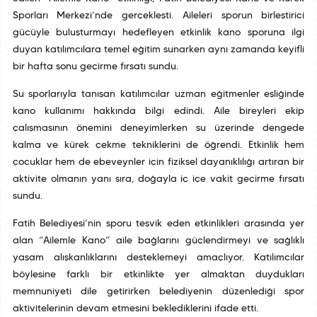
Sporları Merkezi’nde gerçekleşti. Aileleri sporun birleştirici
gücüyle buluşturmayı hedefleyen etkinlik kano sporuna ilgi
duyan katılımcılara temel eğitim sunarken aynı zamanda keyifli
bir hafta sonu geçirme fırsatı sundu.
Su sporlarıyla tanışan katılımcılar uzman eğitmenler eşliğinde
kano kullanımı hakkında bilgi edindi. Aile bireyleri ekip
çalışmasının önemini deneyimlerken su üzerinde dengede
kalma ve kürek çekme tekniklerini de öğrendi. Etkinlik hem
çocuklar hem de ebeveynler için fiziksel dayanıklılığı artıran bir
aktivite olmanın yanı sıra, doğayla iç içe vakit geçirme fırsatı
sundu.
Fatih Belediyesi’nin sporu teşvik eden etkinlikleri arasında yer
alan “Ailemle Kano” aile bağlarını güçlendirmeyi ve sağlıklı
yaşam alışkanlıklarını desteklemeyi amaçlıyor. Katılımcılar
böylesine farklı bir etkinlikte yer almaktan duydukları
memnuniyeti dile getirirken belediyenin düzenlediği spor
aktivitelerinin devam etmesini beklediklerini ifade etti.