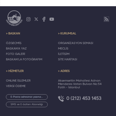
> BAŞKAN
> KURUMSAL
ÖZGEÇMİŞ
ORGANİZASYON ŞEMASI
BAŞKAN'A YAZ
MECLİS
FOTO GALERİ
İLETİŞİM
BAŞKAN'LA FOTOĞRAFIM
SİTE HARİTASI
> HİZMETLER
> ADRES
ONLINE İŞLEMLER
Akşemsettin Mahallesi Adnan
Menderes Vatan Bulvarı No:54
VERGİ ÖDEME
Fatih - İstanbul
0 (212) 453 1453
SMS ve E-bülten Aboneliği