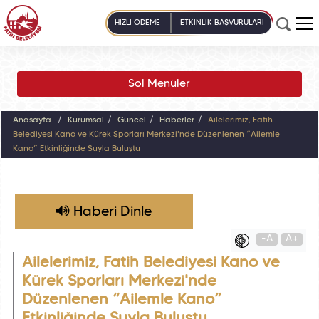
HIZLI ÖDEME
ETKİNLİK BAŞVURULARI
Sol Menüler
Anasayfa
Kurumsal
Güncel
Haberler
Ailelerimiz, Fatih
Belediyesi Kano ve Kürek Sporları Merkezi'nde Düzenlenen “Ailemle
Kano” Etkinliğinde Suyla Buluştu
Haberi Dinle
-A
A+
Ailelerimiz, Fatih Belediyesi Kano ve
Kürek Sporları Merkezi'nde
Düzenlenen “Ailemle Kano”
Etkinliğinde Suyla Buluştu