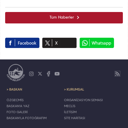
Tüm Haberler
> BAŞKAN
> KURUMSAL
ÖZGEÇMİŞ
ORGANİZASYON ŞEMASI
BAŞKAN'A YAZ
MECLİS
FOTO GALERİ
İLETİŞİM
BAŞKAN'LA FOTOĞRAFIM
SİTE HARİTASI