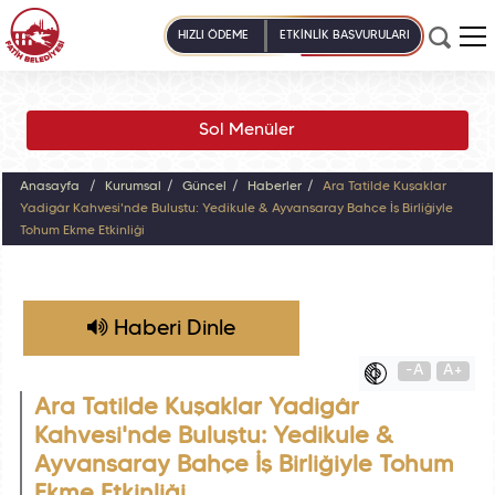
HIZLI ÖDEME
ETKİNLİK BAŞVURULARI
Sol Menüler
Anasayfa
Kurumsal
Güncel
Haberler
Ara Tatilde Kuşaklar
Yadigâr Kahvesi'nde Buluştu: Yedikule & Ayvansaray Bahçe İş Birliğiyle
Tohum Ekme Etkinliği
Haberi Dinle
-A
A+
Ara Tatilde Kuşaklar Yadigâr
Kahvesi'nde Buluştu: Yedikule &
Ayvansaray Bahçe İş Birliğiyle Tohum
Ekme Etkinliği