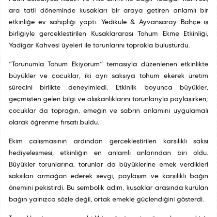
ara tatil döneminde kuşakları bir araya getiren anlamlı bir
etkinliğe ev sahipliği yaptı. Yedikule & Ayvansaray Bahçe iş
birliğiyle gerçekleştirilen Kuşaklararası Tohum Ekme Etkinliği,
Yadigâr Kahvesi üyeleri ile torunlarını toprakla buluşturdu.
“Torunumla Tohum Ekiyorum” temasıyla düzenlenen etkinlikte
büyükler ve çocuklar, iki ayrı saksıya tohum ekerek üretim
sürecini birlikte deneyimledi. Etkinlik boyunca büyükler,
geçmişten gelen bilgi ve alışkanlıklarını torunlarıyla paylaşırken;
çocuklar da toprağın, emeğin ve sabrın anlamını uygulamalı
olarak öğrenme fırsatı buldu.
Ekim çalışmasının ardından gerçekleştirilen karşılıklı saksı
hediyeleşmesi, etkinliğin en anlamlı anlarından biri oldu.
Büyükler torunlarına, torunlar da büyüklerine emek verdikleri
saksıları armağan ederek sevgi, paylaşım ve karşılıklı bağın
önemini pekiştirdi. Bu sembolik adım, kuşaklar arasında kurulan
bağın yalnızca sözle değil, ortak emekle güçlendiğini gösterdi.