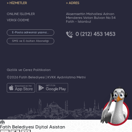
> HİZMETLER
> ADRES
ONLINE İŞLEMLER
Akşemsettin Mahallesi Adnan
Menderes Vatan Bulvarı No:54
VERGİ ÖDEME
Fatih - İstanbul
0 (212) 453 1453
SMS ve E-bülten Aboneliği
Gizlilik ve Çerez Politikaları
©2026 Fatih Belediyesi |
KVKK Aydınlatma Metni
Fatih Belediyesi
Dijital Asistan