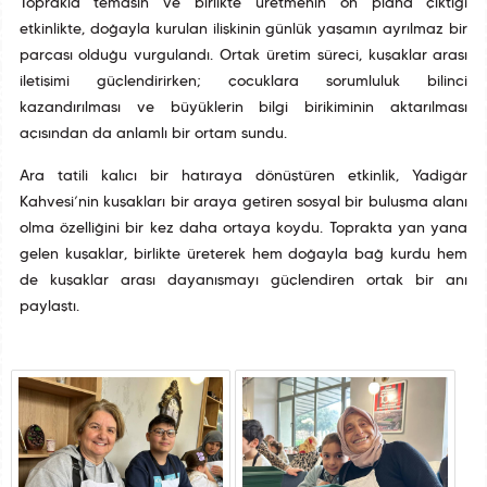
Toprakla temasın ve birlikte üretmenin ön plana çıktığı
etkinlikte, doğayla kurulan ilişkinin günlük yaşamın ayrılmaz bir
parçası olduğu vurgulandı. Ortak üretim süreci, kuşaklar arası
iletişimi güçlendirirken; çocuklara sorumluluk bilinci
kazandırılması ve büyüklerin bilgi birikiminin aktarılması
açısından da anlamlı bir ortam sundu.
Ara tatili kalıcı bir hatıraya dönüştüren etkinlik, Yadigâr
Kahvesi’nin kuşakları bir araya getiren sosyal bir buluşma alanı
olma özelliğini bir kez daha ortaya koydu. Toprakta yan yana
gelen kuşaklar, birlikte üreterek hem doğayla bağ kurdu hem
de kuşaklar arası dayanışmayı güçlendiren ortak bir anı
paylaştı.