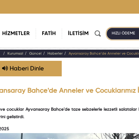
HİZMETLER
FATİH
İLETİŞİM
HIZLI ÖDEME
a
Kurumsal
Güncel
Haberler
Ayvansaray Bahçe'de Anneler ve Çocukla
Haberi Dinle
ansaray Bahçe'de Anneler ve Çocuklarımız 
ve çocuklar Ayvansaray Bahçe'de taze sebzelerle lezzetli salatalar 
ini geliştirdi.
 2025