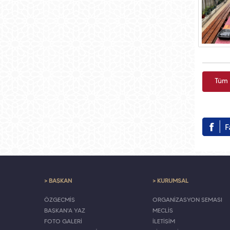
Tüm 
> BAŞKAN
> KURUMSAL
ÖZGEÇMİŞ
ORGANİZASYON ŞEMASI
BAŞKAN'A YAZ
MECLİS
FOTO GALERİ
İLETİŞİM