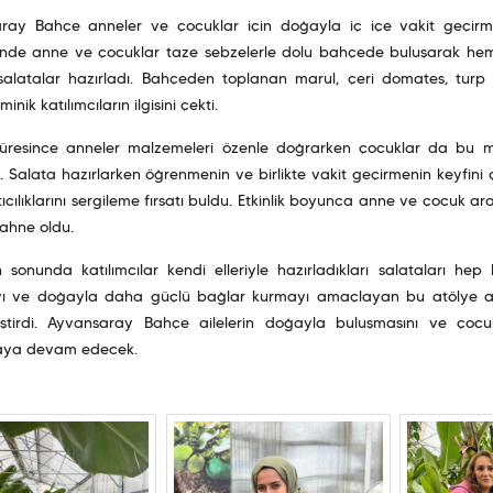
ray Bahçe anneler ve çocuklar için doğayla iç içe vakit geçirme
i’nde anne ve çocuklar taze sebzelerle dolu bahçede buluşarak hem
i salatalar hazırladı. Bahçeden toplanan marul, çeri domates, turp
 minik katılımcıların ilgisini çekti.
süresince anneler malzemeleri özenle doğrarken çocuklar da bu mal
di. Salata hazırlarken öğrenmenin ve birlikte vakit geçirmenin keyfini 
ıcılıklarını sergileme fırsatı buldu. Etkinlik boyunca anne ve çocuk ar
ahne oldu.
in sonunda katılımcılar kendi elleriyle hazırladıkları salataları hep b
yı ve doğayla daha güçlü bağlar kurmayı amaçlayan bu atölye aile
eştirdi. Ayvansaray Bahçe ailelerin doğayla buluşmasını ve çocukl
aya devam edecek.