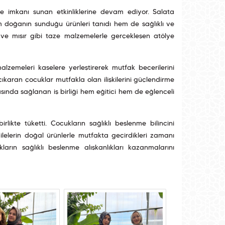
 imkanı sunan etkinliklerine devam ediyor. Salata
 doğanın sunduğu ürünleri tanıdı hem de sağlıklı ve
 ve mısır gibi taze malzemelerle gerçekleşen atölye
zemeleri kaselere yerleştirerek mutfak becerilerini
çıkaran çocuklar mutfakla olan ilişkilerini güçlendirme
asında sağlanan iş birliği hem eğitici hem de eğlenceli
irlikte tüketti. Çocukların sağlıklı beslenme bilincini
lerin doğal ürünlerle mutfakta geçirdikleri zamanı
arın sağlıklı beslenme alışkanlıkları kazanmalarını