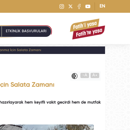
EN
ETKİNLİK BAŞVURULARI
rımız İçin Salata Zamanı
-A
A+
İçin Salata Zamanı
hazırlayarak hem keyifli vakit geçirdi hem de mutfak