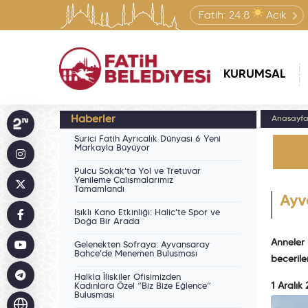
Fatih:
24.8
Açık
KURUMSAL
Haberler
Anasayf
Suriçi Fatih Ayrıcalık Dünyası 6 Yeni
Markayla Büyüyor
Pulcu Sokak'ta Yol ve Tretuvar
Yenileme Çalışmalarımız
Tamamlandı
Ayv
Işıklı Kano Etkinliği: Haliç'te Spor ve
Doğa Bir Arada
Anneler 
Gelenekten Sofraya: Ayvansaray
Bahçe'de Menemen Buluşması
beceriler
Halkla İlişkiler Ofisimizden
1 Aralık
Kadınlara Özel “Biz Bize Eğlence”
Buluşması