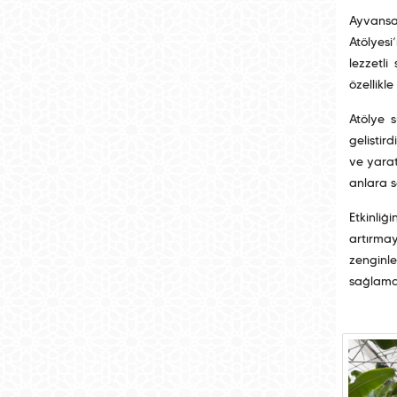
Ayvansa
Atölyes
lezzetl
özellikle
Atölye 
geliştir
ve yarat
anlara s
Etkinliğ
artırma
zenginl
sağlam