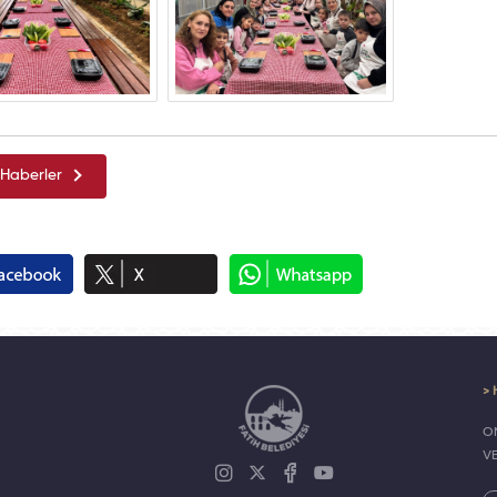
Haberler
> 
ON
V