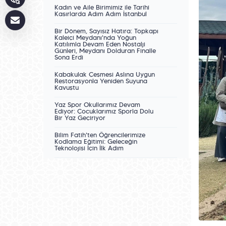
Kadın ve Aile Birimimiz ile Tarihî
Kasırlarda Adım Adım İstanbul
Bir Dönem, Sayısız Hatıra: Topkapı
Kaleiçi Meydanı'nda Yoğun
Katılımla Devam Eden Nostalji
Günleri, Meydanı Dolduran Finalle
Sona Erdi
Kabakulak Çeşmesi Aslına Uygun
Restorasyonla Yeniden Suyuna
Kavuştu
Yaz Spor Okullarımız Devam
Ediyor: Çocuklarımız Sporla Dolu
Bir Yaz Geçiriyor
Bilim Fatih'ten Öğrencilerimize
Kodlama Eğitimi: Geleceğin
Teknolojisi İçin İlk Adım