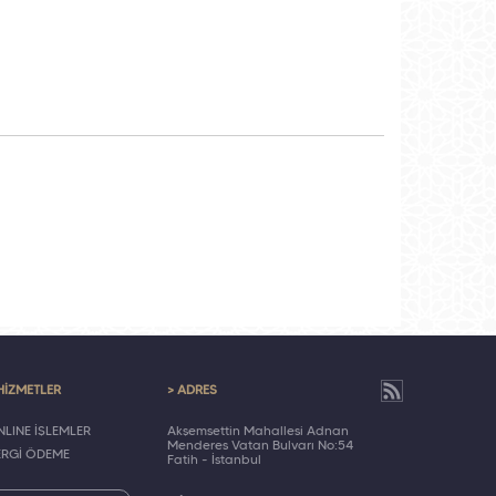
HİZMETLER
> ADRES
LINE İŞLEMLER
Akşemsettin Mahallesi Adnan
Menderes Vatan Bulvarı No:54
ERGİ ÖDEME
Fatih - İstanbul