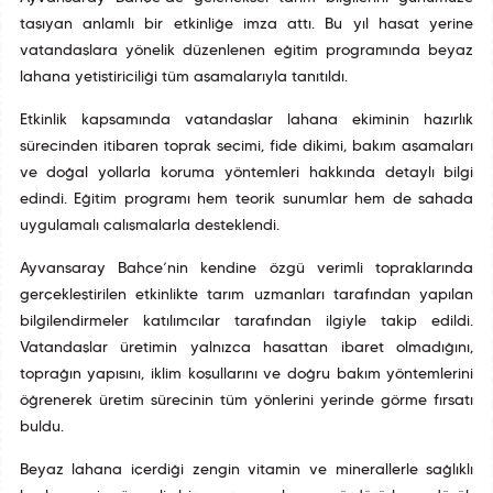
taşıyan anlamlı bir etkinliğe imza attı. Bu yıl hasat yerine
vatandaşlara yönelik düzenlenen eğitim programında beyaz
lahana yetiştiriciliği tüm aşamalarıyla tanıtıldı.
Etkinlik kapsamında vatandaşlar lahana ekiminin hazırlık
sürecinden itibaren toprak seçimi, fide dikimi, bakım aşamaları
ve doğal yollarla koruma yöntemleri hakkında detaylı bilgi
edindi. Eğitim programı hem teorik sunumlar hem de sahada
uygulamalı çalışmalarla desteklendi.
Ayvansaray Bahçe’nin kendine özgü verimli topraklarında
gerçekleştirilen etkinlikte tarım uzmanları tarafından yapılan
bilgilendirmeler katılımcılar tarafından ilgiyle takip edildi.
Vatandaşlar üretimin yalnızca hasattan ibaret olmadığını,
toprağın yapısını, iklim koşullarını ve doğru bakım yöntemlerini
öğrenerek üretim sürecinin tüm yönlerini yerinde görme fırsatı
buldu.
Beyaz lahana içerdiği zengin vitamin ve minerallerle sağlıklı