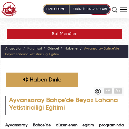
HIZLI ÖDEME
ETKİNLİK BAŞVURULARI
Sol Menüler
Anasayfa
Kurumsal
Güncel
Haberler
Ayvansaray Bahçe'de
Beyaz Lahana Yetiştiriciliği Eğitimi
Haberi Dinle
-A
A+
Ayvansaray Bahçe'de Beyaz Lahana
Yetiştiriciliği Eğitimi
Ayvansaray Bahçe’de düzenlenen eğitim programında