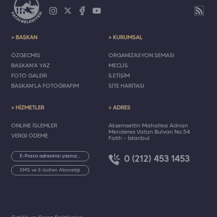
> BAŞKAN
> KURUMSAL
ÖZGEÇMİŞ
ORGANİZASYON ŞEMASI
BAŞKAN'A YAZ
MECLİS
FOTO GALERİ
İLETİŞİM
BAŞKAN'LA FOTOĞRAFIM
SİTE HARİTASI
> HİZMETLER
> ADRES
ONLINE İŞLEMLER
Akşemsettin Mahallesi Adnan
Menderes Vatan Bulvarı No:54
VERGİ ÖDEME
Fatih - İstanbul
0 (212) 453 1453
SMS ve E-bülten Aboneliği