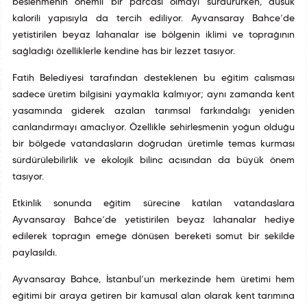
beslenmenin önemli bir parçası olmayı sürdürürken, düşük
kalorili yapısıyla da tercih ediliyor. Ayvansaray Bahçe’de
yetiştirilen beyaz lahanalar ise bölgenin iklimi ve toprağının
sağladığı özelliklerle kendine has bir lezzet taşıyor.
Fatih Belediyesi tarafından desteklenen bu eğitim çalışması
sadece üretim bilgisini yaymakla kalmıyor; aynı zamanda kent
yaşamında giderek azalan tarımsal farkındalığı yeniden
canlandırmayı amaçlıyor. Özellikle şehirleşmenin yoğun olduğu
bir bölgede vatandaşların doğrudan üretimle temas kurması
sürdürülebilirlik ve ekolojik bilinç açısından da büyük önem
taşıyor.
Etkinlik sonunda eğitim sürecine katılan vatandaşlara
Ayvansaray Bahçe’de yetiştirilen beyaz lahanalar hediye
edilerek toprağın emeğe dönüşen bereketi somut bir şekilde
paylaşıldı.
Ayvansaray Bahçe, İstanbul’un merkezinde hem üretimi hem
eğitimi bir araya getiren bir kamusal alan olarak kent tarımına