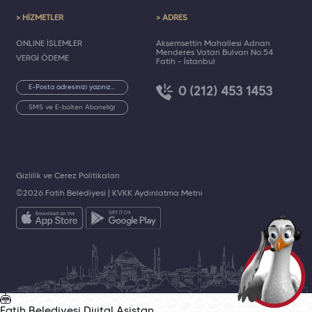
> HİZMETLER
> ADRES
ONLINE İŞLEMLER
Akşemsettin Mahallesi Adnan
Menderes Vatan Bulvarı No:54
VERGİ ÖDEME
Fatih - İstanbul
0 (212) 453 1453
SMS ve E-bülten Aboneliği
Gizlilik ve Çerez Politikaları
©2026 Fatih Belediyesi |
KVKK Aydınlatma Metni
Fatih Belediyesi
Dijital Asistan