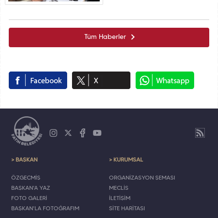
Tüm Haberler
> BAŞKAN
> KURUMSAL
ÖZGEÇMİŞ
ORGANİZASYON ŞEMASI
BAŞKAN'A YAZ
MECLİS
FOTO GALERİ
İLETİŞİM
BAŞKAN'LA FOTOĞRAFIM
SİTE HARİTASI