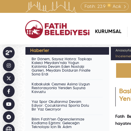
Fatih:
23.9
Açık
KURUMSAL
Haberler
Anasayf
İnceleme
Bir Dönem, Sayısız Hatıra: Topkapı
Kaleiçi Meydanı'nda Yoğun
Katılımla Devam Eden Nostalji
Günleri, Meydanı Dolduran Finalle
Sona Erdi
Kabakulak Çeşmesi Aslına Uygun
Restorasyonla Yeniden Suyuna
Başk
Kavuştu
Yen
Yaz Spor Okullarımız Devam
Ediyor: Çocuklarımız Sporla Dolu
Bir Yaz Geçiriyor
Fatih B
Bilim Fatih'ten Öğrencilerimize
Kodlama Eğitimi: Geleceğin
hayatın
Teknolojisi İçin İlk Adım