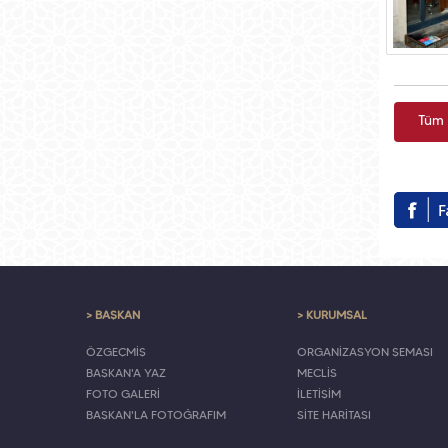
Tüm 
> BAŞKAN
> KURUMSAL
ÖZGEÇMİŞ
ORGANİZASYON ŞEMASI
BAŞKAN'A YAZ
MECLİS
FOTO GALERİ
İLETİŞİM
BAŞKAN'LA FOTOĞRAFIM
SİTE HARİTASI