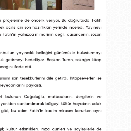
a projelerine de öncelik veriyor. Bu doğrultuda, Fatih
açılış için son hazırlıkları yerinde inceledi. Yayınevi
le Fatih’in yalnızca mimarinin değil; düşüncenin, sözün
anbul’un yayıncılık belleğini günümüzle buluşturmayı
uk getirmeyi hedefliyor. Başkan Turan, sokağın kitap
cağını ifade etti.
işim için teşekkürlerini dile getirdi. Kitapseverler ise
eyecanlarını paylaştı.
ri bulunan Cağaloğlu, matbaaların, dergilerin ve
ası yeniden canlandırarak bölgeyi kültür hayatının odak
i gibi, bu adım Fatih’in kadim mirasını korurken aynı
 kültür etkinlikleri, imza günleri ve söyleşilerle de