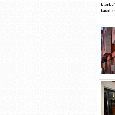
İstanbu
kuşaklar