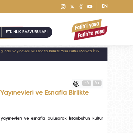
EN
ETKİNLİK BAŞVURULARI
'nda Yayınevleri ve Esnafla Birlikte Yeni Kültür Merkezi İçin
-A
A+
ayınevleri ve Esnafla Birlikte
ayınevleri ve esnafla buluşarak İstanbul’un kültür