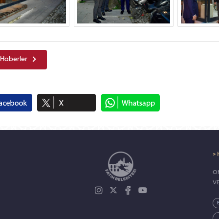
Haberler
> 
ON
V