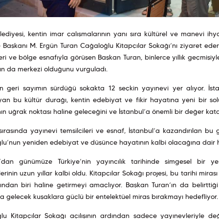
lediyesi, kentin imar çalışmalarının yanı sıra kültürel ve manevi ihy
 Başkanı M. Ergün Turan Cağaloğlu Kitapçılar Sokağı’nı ziyaret ederek 
leri ve bölge esnafıyla görüşen Başkan Turan, binlerce yıllık geçmişiy
ın da merkezi olduğunu vurguladı.
çin geri sayımın sürdüğü sokakta 12 seçkin yayınevi yer alıyor. İst
n bu kültür durağı, kentin edebiyat ve fikir hayatına yeni bir sol
nın uğrak noktası haline geleceğini ve İstanbul’a önemli bir değer kata
sırasında yayınevi temsilcileri ve esnaf, İstanbul’a kazandırılan bu gir
u’nun yeniden edebiyat ve düşünce hayatının kalbi olacağına dair h
’dan günümüze Türkiye’nin yayıncılık tarihinde simgesel bir ye
erinin uzun yıllar kalbi oldu. Kitapçılar Sokağı projesi, bu tarihî mir
ından biri haline getirmeyi amaçlıyor. Başkan Turan’ın da belirttiğ
gelecek kuşaklara güçlü bir entelektüel miras bırakmayı hedefliyor.
u Kitapçılar Sokağı açılışının ardından sadece yayınevleriyle değil;