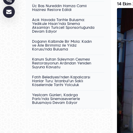
14 Ekim
Üç Baş Nureddin Hamza Camii
Haziresi Restore Edildi
Açık Havada Tarihle Buluşma:
Yedikule Hisarı'nda Sinema
Akşamları Turkcell Sponsorluğunda
Devam Ediyor
Doğanın Kalbinde Bir Mola: Kadın
ve Aile Birimimiz ile Yıldız
Korusu'nda Buluşma
Kanuni Sultan Süleyman Çeşmesi
Restorasyonun Ardından Yeniden
Suyuna Kavuştu
Fatih Belediyesi'nden Kapalıçarşı
Hanlar Turu: İstanbul'un Saklı
Köşelerinde Tarihî Yolculuk
Yeşilçam Günleri, Kadırga
Parkı'nda Sinemaseverlerle
Buluşmaya Devam Ediyor