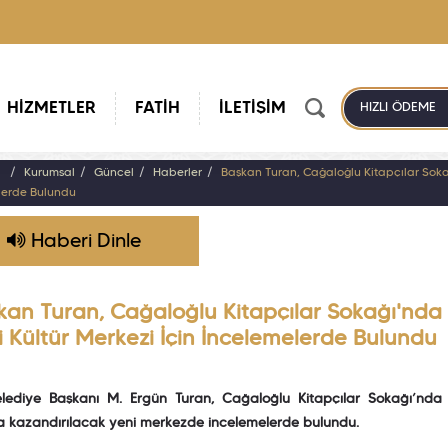
HİZMETLER
FATİH
İLETİŞİM
HIZLI ÖDEME
a
Kurumsal
Güncel
Haberler
Başkan Turan, Cağaloğlu Kitapçılar Sokağı
lerde Bulundu
Haberi Dinle
an Turan, Cağaloğlu Kitapçılar Sokağı'nda Y
i Kültür Merkezi İçin İncelemelerde Bulundu
elediye Başkanı M. Ergün Turan, Cağaloğlu Kitapçılar Sokağı’nda y
a kazandırılacak yeni merkezde incelemelerde bulundu.