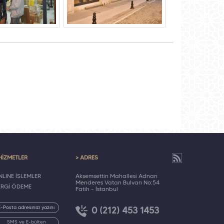
HİZMETLER
> ADRES
LINE İŞLEMLER
Akşemsettin Mahallesi Adnan
Menderes Vatan Bulvarı No:54
ERGİ ÖDEME
Fatih - İstanbul
0 (212) 453 1453
SMS ve E-bülten