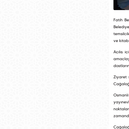
Fatih Be
Belediye
temsilci
ve kitab
Açılış i
amaçlaya
dostları
Ziyaret 
Cağaloğl
Osmanlı
yayınevl
noktalar
zamanda 
Cağaloğl