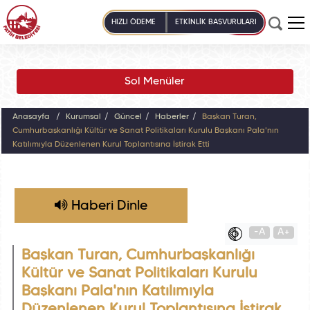
HIZLI ÖDEME
ETKİNLİK BAŞVURULARI
Sol Menüler
Anasayfa
Kurumsal
Güncel
Haberler
Başkan Turan,
Cumhurbaşkanlığı Kültür ve Sanat Politikaları Kurulu Başkanı Pala'nın
Katılımıyla Düzenlenen Kurul Toplantısına İştirak Etti
Haberi Dinle
-A
A+
Başkan Turan, Cumhurbaşkanlığı
Kültür ve Sanat Politikaları Kurulu
Başkanı Pala'nın Katılımıyla
Düzenlenen Kurul Toplantısına İştirak