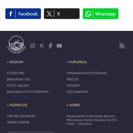
> BAŞKAN
> KURUMSAL
ÖZGEÇMİŞ
ORGANİZASYON ŞEMASI
BAŞKAN'A YAZ
MECLİS
FOTO GALERİ
İLETİŞİM
BAŞKAN'LA FOTOĞRAFIM
SİTE HARİTASI
> HİZMETLER
> ADRES
ONLINE İŞLEMLER
Akşemsettin Mahallesi Adnan
Menderes Vatan Bulvarı No:54
VERGİ ÖDEME
Fatih - İstanbul