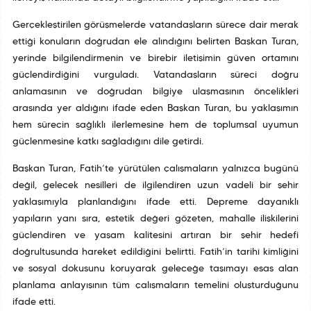
Gerçekleştirilen görüşmelerde vatandaşların sürece dair merak
ettiği konuların doğrudan ele alındığını belirten Başkan Turan,
yerinde bilgilendirmenin ve birebir iletişimin güven ortamını
güçlendirdiğini vurguladı. Vatandaşların süreci doğru
anlamasının ve doğrudan bilgiye ulaşmasının öncelikleri
arasında yer aldığını ifade eden Başkan Turan, bu yaklaşımın
hem sürecin sağlıklı ilerlemesine hem de toplumsal uyumun
güçlenmesine katkı sağladığını dile getirdi.
Başkan Turan, Fatih’te yürütülen çalışmaların yalnızca bugünü
değil, gelecek nesilleri de ilgilendiren uzun vadeli bir şehir
yaklaşımıyla planlandığını ifade etti. Depreme dayanıklı
yapıların yanı sıra, estetik değeri gözeten, mahalle ilişkilerini
güçlendiren ve yaşam kalitesini artıran bir şehir hedefi
doğrultusunda hareket edildiğini belirtti. Fatih’in tarihî kimliğini
ve sosyal dokusunu koruyarak geleceğe taşımayı esas alan
planlama anlayışının tüm çalışmaların temelini oluşturduğunu
ifade etti.