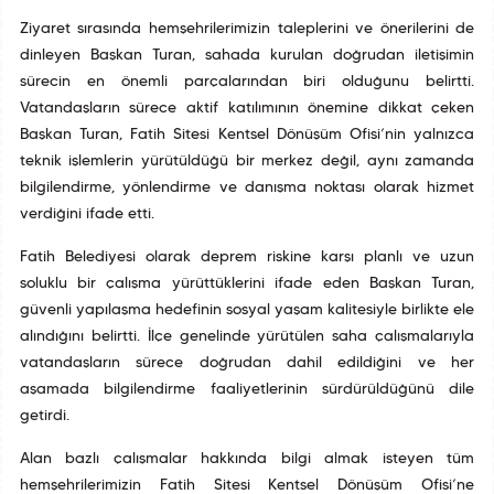
Ziyaret sırasında hemşehrilerimizin taleplerini ve önerilerini de
dinleyen Başkan Turan, sahada kurulan doğrudan iletişimin
sürecin en önemli parçalarından biri olduğunu belirtti.
Vatandaşların sürece aktif katılımının önemine dikkat çeken
Başkan Turan, Fatih Sitesi Kentsel Dönüşüm Ofisi’nin yalnızca
teknik işlemlerin yürütüldüğü bir merkez değil, aynı zamanda
bilgilendirme, yönlendirme ve danışma noktası olarak hizmet
verdiğini ifade etti.
Fatih Belediyesi olarak deprem riskine karşı planlı ve uzun
soluklu bir çalışma yürüttüklerini ifade eden Başkan Turan,
güvenli yapılaşma hedefinin sosyal yaşam kalitesiyle birlikte ele
alındığını belirtti. İlçe genelinde yürütülen saha çalışmalarıyla
vatandaşların sürece doğrudan dahil edildiğini ve her
aşamada bilgilendirme faaliyetlerinin sürdürüldüğünü dile
getirdi.
Alan bazlı çalışmalar hakkında bilgi almak isteyen tüm
hemşehrilerimizin Fatih Sitesi Kentsel Dönüşüm Ofisi’ne