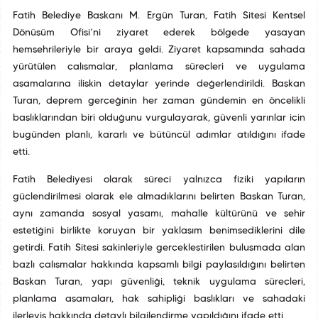
Fatih Belediye Başkanı M. Ergün Turan, Fatih Sitesi Kentsel
Dönüşüm Ofisi’ni ziyaret ederek bölgede yaşayan
hemşehrileriyle bir araya geldi. Ziyaret kapsamında sahada
yürütülen çalışmalar, planlama süreçleri ve uygulama
aşamalarına ilişkin detaylar yerinde değerlendirildi. Başkan
Turan, deprem gerçeğinin her zaman gündemin en öncelikli
başlıklarından biri olduğunu vurgulayarak, güvenli yarınlar için
bugünden planlı, kararlı ve bütüncül adımlar atıldığını ifade
etti.
Fatih Belediyesi olarak süreci yalnızca fiziki yapıların
güçlendirilmesi olarak ele almadıklarını belirten Başkan Turan,
aynı zamanda sosyal yaşamı, mahalle kültürünü ve şehir
estetiğini birlikte koruyan bir yaklaşım benimsediklerini dile
getirdi. Fatih Sitesi sakinleriyle gerçekleştirilen buluşmada alan
bazlı çalışmalar hakkında kapsamlı bilgi paylaşıldığını belirten
Başkan Turan, yapı güvenliği, teknik uygulama süreçleri,
planlama aşamaları, hak sahipliği başlıkları ve sahadaki
ilerleyiş hakkında detaylı bilgilendirme yapıldığını ifade etti.