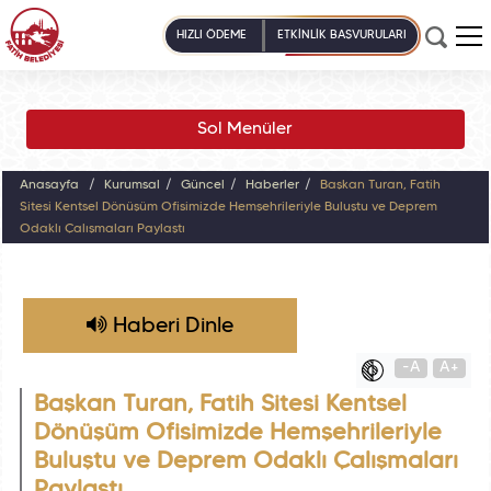
HIZLI ÖDEME
ETKİNLİK BAŞVURULARI
Sol Menüler
Anasayfa
Kurumsal
Güncel
Haberler
Başkan Turan, Fatih
Sitesi Kentsel Dönüşüm Ofisimizde Hemşehrileriyle Buluştu ve Deprem
Odaklı Çalışmaları Paylaştı
Haberi Dinle
-A
A+
Başkan Turan, Fatih Sitesi Kentsel
Dönüşüm Ofisimizde Hemşehrileriyle
Buluştu ve Deprem Odaklı Çalışmaları
Paylaştı