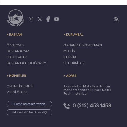
> BAŞKAN
> KURUMSAL
ÖZGEÇMİŞ
ORGANİZASYON ŞEMASI
BAŞKAN'A YAZ
MECLİS
FOTO GALERİ
İLETİŞİM
BAŞKAN'LA FOTOĞRAFIM
SİTE HARİTASI
> HİZMETLER
> ADRES
ONLINE İŞLEMLER
Akşemsettin Mahallesi Adnan
Menderes Vatan Bulvarı No:54
VERGİ ÖDEME
Fatih - İstanbul
0 (212) 453 1453
SMS ve E-bülten Aboneliği