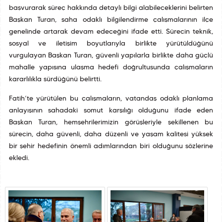
başvurarak süreç hakkında detaylı bilgi alabileceklerini belirten
Başkan Turan, saha odaklı bilgilendirme çalışmalarının ilçe
genelinde artarak devam edeceğini ifade etti. Sürecin teknik,
sosyal ve iletişim boyutlarıyla birlikte yürütüldüğünü
vurgulayan Başkan Turan, güvenli yapılarla birlikte daha güçlü
mahalle yapısına ulaşma hedefi doğrultusunda çalışmaların
kararlılıkla sürdüğünü belirtti.
Fatih’te yürütülen bu çalışmaların, vatandaş odaklı planlama
anlayışının sahadaki somut karşılığı olduğunu ifade eden
Başkan Turan, hemşehrilerimizin görüşleriyle şekillenen bu
sürecin, daha güvenli, daha düzenli ve yaşam kalitesi yüksek
bir şehir hedefinin önemli adımlarından biri olduğunu sözlerine
ekledi.