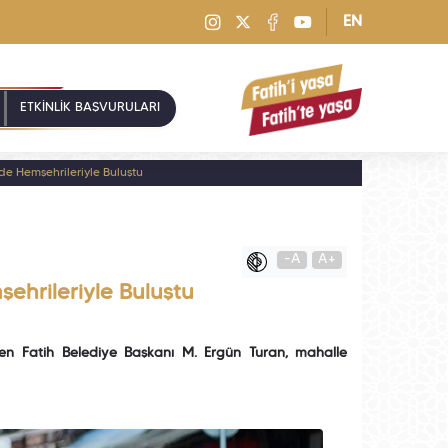
EN
ETKİNLİK BAŞVURULARI
e Hemşehrileriyle Buluştu
-A
A+
ehrileriyle Buluştu
len Fatih Belediye Başkanı M. Ergün Turan, mahalle