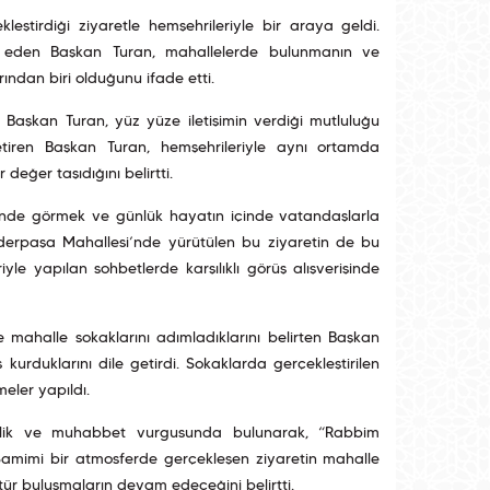
eştirdiği ziyaretle hemşehrileriyle bir araya geldi.
t eden Başkan Turan, mahallelerde bulunmanın ve
ından biri olduğunu ifade etti.
n Başkan Turan, yüz yüze iletişimin verdiği mutluluğu
etiren Başkan Turan, hemşehrileriyle aynı ortamda
değer taşıdığını belirtti.
rinde görmek ve günlük hayatın içinde vatandaşlarla
erpaşa Mahallesi’nde yürütülen bu ziyaretin de bu
yle yapılan sohbetlerde karşılıklı görüş alışverişinde
e mahalle sokaklarını adımladıklarını belirten Başkan
urduklarını dile getirdi. Sokaklarda gerçekleştirilen
eler yapıldı.
berlik ve muhabbet vurgusunda bulunarak, “Rabbim
 Samimi bir atmosferde gerçekleşen ziyaretin mahalle
ür buluşmaların devam edeceğini belirtti.