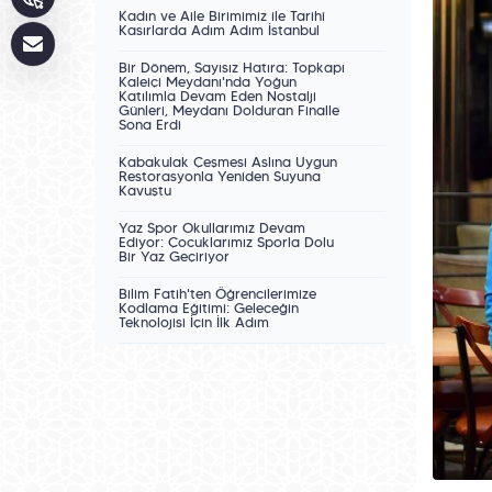
Kadın ve Aile Birimimiz ile Tarihî
Kasırlarda Adım Adım İstanbul
Bir Dönem, Sayısız Hatıra: Topkapı
Kaleiçi Meydanı'nda Yoğun
Katılımla Devam Eden Nostalji
Günleri, Meydanı Dolduran Finalle
Sona Erdi
Kabakulak Çeşmesi Aslına Uygun
Restorasyonla Yeniden Suyuna
Kavuştu
Yaz Spor Okullarımız Devam
Ediyor: Çocuklarımız Sporla Dolu
Bir Yaz Geçiriyor
Bilim Fatih'ten Öğrencilerimize
Kodlama Eğitimi: Geleceğin
Teknolojisi İçin İlk Adım