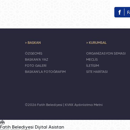
> BAŞKAN
> KURUMSAL
ÖZGEÇMİŞ
ORGANİZASYON ŞEMASI
BAŞKAN'A YAZ
MECLİS
FOTO GALERİ
İLETİŞİM
BAŞKAN'LA FOTOĞRAFIM
SİTE HARİTASI
©2026 Fatih Belediyesi |
KVKK Aydınlatma Metni
Fatih Belediyesi
Dijital Asistan