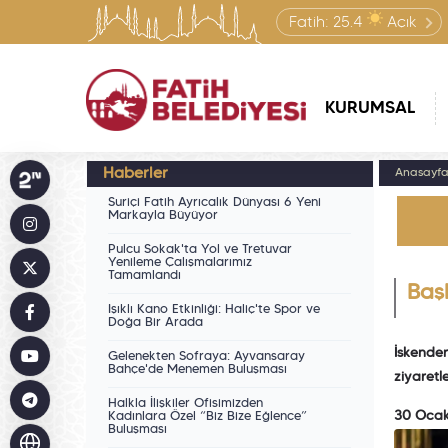
Fatih:
25.4
Açık
KURUMSAL
Haberler
Anasayf
Suriçi Fatih Ayrıcalık Dünyası 6 Yeni
Markayla Büyüyor
Pulcu Sokak'ta Yol ve Tretuvar
Yenileme Çalışmalarımız
Tamamlandı
Baş
Işıklı Kano Etkinliği: Haliç'te Spor ve
Doğa Bir Arada
İskende
Gelenekten Sofraya: Ayvansaray
Bahçe'de Menemen Buluşması
ziyaretl
Halkla İlişkiler Ofisimizden
30 Oca
Kadınlara Özel “Biz Bize Eğlence”
Buluşması