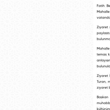
Fatih B
Mahalle
vatandaş
Ziyaret 
paylaşt
bulunman
Mahalle
temas k
anlayışı
bulunuld
Ziyaret 
Turan, m
ziyaret 
Başkan 
muhabbet
kültürün