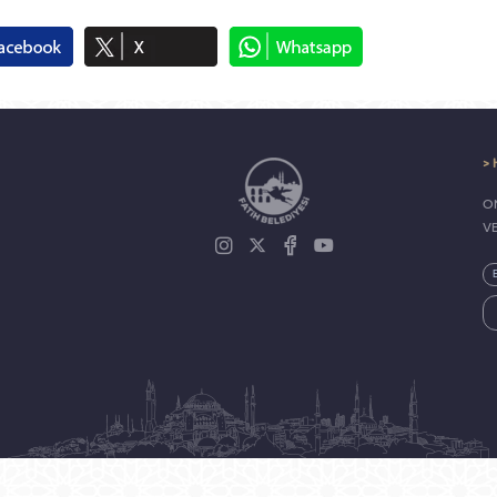
> 
ON
V