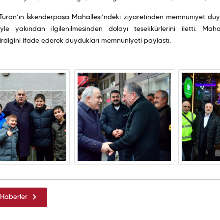
uran’ın İskenderpaşa Mahallesi’ndeki ziyaretinden memnuniyet duyduk
iyle yakından ilgilenilmesinden dolayı teşekkürlerini iletti. Mahall
rdiğini ifade ederek duydukları memnuniyeti paylaştı.
Haberler