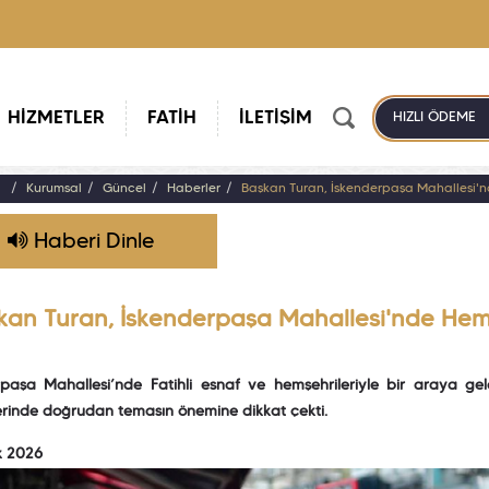
HİZMETLER
FATİH
İLETİŞİM
HIZLI ÖDEME
a
Kurumsal
Güncel
Haberler
Başkan Turan, İskenderpaşa Mahallesi'nd
Haberi Dinle
kan Turan, İskenderpaşa Mahallesi'nde Hemş
rpaşa Mahallesi’nde Fatihli esnaf ve hemşehrileriyle bir araya ge
erinde doğrudan temasın önemine dikkat çekti.
k 2026