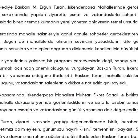
elediye Başkanı M. Ergün Turan, İskenderpaşa Mahallesi’nde gerçekl
 sokaklarında yapılan ziyarette esnaf ve vatandaşlarla sohbe
larla birebir temas kurmanın yerel yönetim anlayışının temel unsurlar
sırasında mahalle sakinleriyle gönül gönüle sohbetler gerçekleştire
ı. Bugün de mahallelerde olmanın sevincini yaşadıklarını dile g
ın, sorunları ve talepleri doğrudan dinlemenin kendileri için büyük bir 
 ziyaretlerinin yalnızca bir program çerçevesinde değil, sahayı ye
urmak açısından önemli olduğunu vurgulayan Başkan Turan, İskend
n bir yansıması olduğunu ifade etti. Başkan Turan, mahalle sakinleri
uğunu, vatandaşların taleplerinin dikkatle not edildiğini söyledi.
kapsamında İskenderpaşa Mahallesi Muhtarı Fikret Sarıal ile birlikt
ahalle dokusunu yerinde gözlemlediklerini ve esnafla birebir temas k
boyunca esnafın ve vatandaşların günlük yaşamına dair değerlendirm
Turan, ziyaret sırasında yaptığı değerlendirmede birlik, bera
imizi daim eylesin, günümüzü hayırlı kılsın,” temennisini paylaştı.
ü ve dayanışma ruhunu güçlendirdiğini ifade eden Başkan Turan, bu t