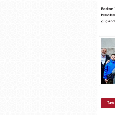
Başkan T
kendiler
güçlendi
Tüm 