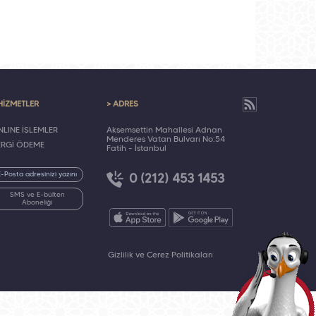
HİZMETLER
> ADRES
LINE İŞLEMLER
Akşemsettin Mahallesi Adnan
Menderes Vatan Bulvarı No:54
ERGİ ÖDEME
Fatih - İstanbul
0 (212) 453 1453
SMS ve E-bülten
Aboneliği
Gizlilik ve Çerez Politikaları