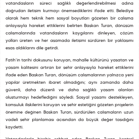
vatandaşların süreci sağlıklı değerlendirebilmesi adına
doğrudan iletişim kurmayı önemsediklerini ifade etti. Belediye
olarak hem teknik hem sosyal boyutları gözeten bir çalışma
anlayışıyla hareket ettiklerini belirten Başkan Turan, dönüşüm
çalışmalarında vatandaşların kaygılarını dinleyen, çözüm
yolları üreten ve her aşamada iletişimi sürdüren bir yaklaşımı
esas aldıklarını dile getirdi.
Fatih’in tarihî dokusunu koruyan, mahalle kültürünü yaşatan ve
yaşam kalitesini artıran bir şehir anlayışıyla hareket ettiklerini
ifade eden Başkan Turan, dönüşüm çalışmalarının yalnızca yeni
yapılar üretmekten ibaret olmadığını; aynı zamanda daha
güvenli, daha düzenli ve daha sağlıklı yaşam alanları
oluşturmayı hedeflediğini söyledi. Sosyal yaşamı destekleyen,
komşuluk ilişkilerini koruyan ve şehir estetiğini gözeten projelerin
önemine değinen Başkan Turan, sürdürülen çalışmaların uzun
vadeli şehir planlaması açısından da büyük değer taşıdığını
kaydetti.