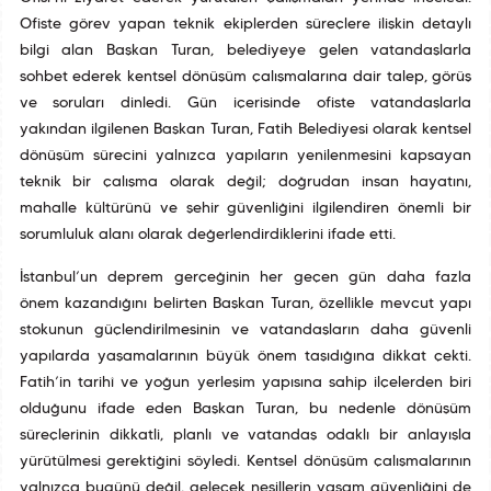
Ofiste görev yapan teknik ekiplerden süreçlere ilişkin detaylı
bilgi alan Başkan Turan, belediyeye gelen vatandaşlarla
sohbet ederek kentsel dönüşüm çalışmalarına dair talep, görüş
ve soruları dinledi. Gün içerisinde ofiste vatandaşlarla
yakından ilgilenen Başkan Turan, Fatih Belediyesi olarak kentsel
dönüşüm sürecini yalnızca yapıların yenilenmesini kapsayan
teknik bir çalışma olarak değil; doğrudan insan hayatını,
mahalle kültürünü ve şehir güvenliğini ilgilendiren önemli bir
sorumluluk alanı olarak değerlendirdiklerini ifade etti.
İstanbul’un deprem gerçeğinin her geçen gün daha fazla
önem kazandığını belirten Başkan Turan, özellikle mevcut yapı
stokunun güçlendirilmesinin ve vatandaşların daha güvenli
yapılarda yaşamalarının büyük önem taşıdığına dikkat çekti.
Fatih’in tarihî ve yoğun yerleşim yapısına sahip ilçelerden biri
olduğunu ifade eden Başkan Turan, bu nedenle dönüşüm
süreçlerinin dikkatli, planlı ve vatandaş odaklı bir anlayışla
yürütülmesi gerektiğini söyledi. Kentsel dönüşüm çalışmalarının
yalnızca bugünü değil, gelecek nesillerin yaşam güvenliğini de