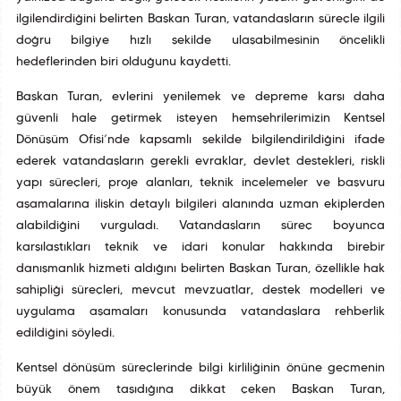
ilgilendirdiğini belirten Başkan Turan, vatandaşların süreçle ilgili
doğru bilgiye hızlı şekilde ulaşabilmesinin öncelikli
hedeflerinden biri olduğunu kaydetti.
Başkan Turan, evlerini yenilemek ve depreme karşı daha
güvenli hale getirmek isteyen hemşehrilerimizin Kentsel
Dönüşüm Ofisi’nde kapsamlı şekilde bilgilendirildiğini ifade
ederek vatandaşların gerekli evraklar, devlet destekleri, riskli
yapı süreçleri, proje alanları, teknik incelemeler ve başvuru
aşamalarına ilişkin detaylı bilgileri alanında uzman ekiplerden
alabildiğini vurguladı. Vatandaşların süreç boyunca
karşılaştıkları teknik ve idari konular hakkında birebir
danışmanlık hizmeti aldığını belirten Başkan Turan, özellikle hak
sahipliği süreçleri, mevcut mevzuatlar, destek modelleri ve
uygulama aşamaları konusunda vatandaşlara rehberlik
edildiğini söyledi.
Kentsel dönüşüm süreçlerinde bilgi kirliliğinin önüne geçmenin
büyük önem taşıdığına dikkat çeken Başkan Turan,