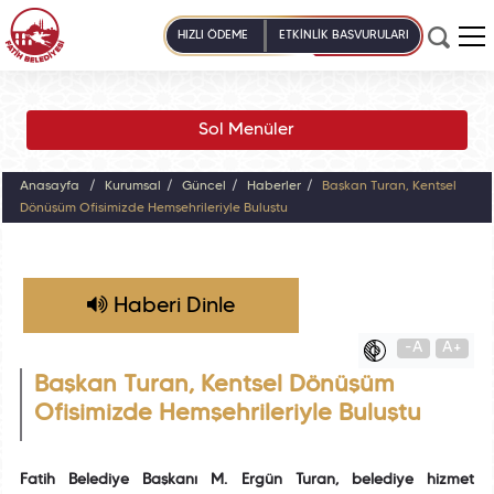
HIZLI ÖDEME
ETKİNLİK BAŞVURULARI
Sol Menüler
Anasayfa
Kurumsal
Güncel
Haberler
Başkan Turan, Kentsel
Dönüşüm Ofisimizde Hemşehrileriyle Buluştu
Haberi Dinle
-A
A+
Başkan Turan, Kentsel Dönüşüm
Ofisimizde Hemşehrileriyle Buluştu
Fatih Belediye Başkanı M. Ergün Turan, belediye hizmet