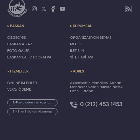
> BAŞKAN
> KURUMSAL
ÖZGEÇMİŞ
ORGANİZASYON ŞEMASI
BAŞKAN'A YAZ
MECLİS
FOTO GALERİ
İLETİŞİM
BAŞKAN'LA FOTOĞRAFIM
SİTE HARİTASI
> HİZMETLER
> ADRES
ONLINE İŞLEMLER
Akşemsettin Mahallesi Adnan
Menderes Vatan Bulvarı No:54
VERGİ ÖDEME
Fatih - İstanbul
0 (212) 453 1453
SMS ve E-bülten Aboneliği