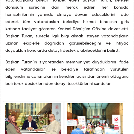
Vatandaşlarla birebir sohbet eden Başkan Turan, kentsel
dönüşüm sürecine dair merak edilen her konuda
hemşehrilerinin yanında olmaya devam edeceklerini ifade
ederek tüm vatandaşları belediye hizmet binasının giriş
katında faaliyet gösteren Kentsel Dönüşüm Ofisi’ne davet etti.
Başkan Turan, süreçle ilgili bilgi almak isteyen vatandaşların
uzman ekiplerle doğrudan görüşebileceğini ve ihtiyaç
duydukları konularda detaylı destek alabileceklerini belirtti.
Başkan Turan’ın ziyaretinden memnuniyet duyduklarını ifade
eden vatandaşlar ise belediye tarafından yürütülen
bilgilendirme çalışmalarının kendileri açısından önemli olduğunu
belirterek desteklerinden dolayı teşekkürlerini sundular.