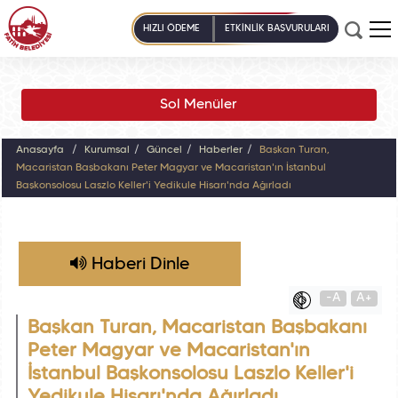
HIZLI ÖDEME
ETKİNLİK BAŞVURULARI
Sol Menüler
Anasayfa
Kurumsal
Güncel
Haberler
Başkan Turan,
Macaristan Başbakanı Peter Magyar ve Macaristan'ın İstanbul
Başkonsolosu Laszlo Keller'i Yedikule Hisarı'nda Ağırladı
Haberi Dinle
-A
A+
Başkan Turan, Macaristan Başbakanı
Peter Magyar ve Macaristan'ın
İstanbul Başkonsolosu Laszlo Keller'i
Yedikule Hisarı'nda Ağırladı