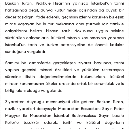
Başkan Turan, Yedikule Hisarı’nın yalnızca İstanbul’un tarihî
hafızasında değil, dünya kültür mirası açısından da büyük bir
değer taşıdığını ifade ederek, geçmişin izlerini korurken bu eşsiz
mirası yaşayan bir kültür mekânına dönüştürmek için titizlikle
çalıştıklarını belirtti. Hisarın tarihî dokusuna uygun şekilde
sürdürülen çalışmaların, kültürel mirasın korunmasının yanı sıra
İstanbul’un tarih ve turizm potansiyeline de önemli katkılar
sunduğunu vurguladı.
Samimi bir atmosferde gerçekleşen ziyaret boyunca, tarihî
yapının geçmişi, mimari özellikleri ve yürütülen restorasyon
sürecine ilişkin değerlendirmelerde bulunulurken, kültürel
mirasın korunmasının ülkeler arasında ortak bir sorumluluk ve iş
birliği alanı olduğu vurgulandı.
Ziyaretten duyduğu memnuniyeti dile getiren Başkan Turan,
nazik ziyaretleri dolayısıyla Macaristan Başbakanı Sayın Peter
Magyar ile Macaristan İstanbul Başkonsolosu Sayın Laszlo
Keller’e teşekkür ederek, tarihî ve kültürel değerlerin