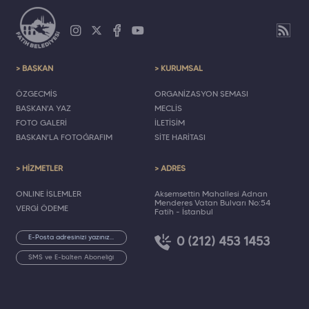
> BAŞKAN
> KURUMSAL
ÖZGEÇMİŞ
ORGANİZASYON ŞEMASI
BAŞKAN'A YAZ
MECLİS
FOTO GALERİ
İLETİŞİM
BAŞKAN'LA FOTOĞRAFIM
SİTE HARİTASI
> HİZMETLER
> ADRES
ONLINE İŞLEMLER
Akşemsettin Mahallesi Adnan
Menderes Vatan Bulvarı No:54
VERGİ ÖDEME
Fatih - İstanbul
0 (212) 453 1453
SMS ve E-bülten Aboneliği