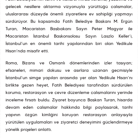
gelecek nesillere aktarma vizyonuyla yürüttüğü çalışmalar,
uluslararası düzeyde önemli ziyaretlere ev sahipliği yapmayı
sürdürüyor. Bu kapsamda Fatih Belediye Başkanı M. Ergün
Turan, Macaristan Başbakanı Sayın Peter Magyar ile
Macaristan İstanbul Başkonsolosu Sayın Laszlo Keller’i,
İstanbul’un en önemli tarihî yapılarından biri olan Yedikule
Hisarı’nda misafir etti.
Roma, Bizans ve Osmanlı dönemlerinden izler taşıyan;
efsaneleri, mimari dokusu ve asırlara uzanan geçmişiyle
İstanbul’un simge yapıları arasında yer alan Yedikule Hisarı’nı
birlikte gezen heyet, Fatih Belediyesi tarafından sürdürülen
koruma, restorasyon ve çevre düzenleme çalışmalarını yerinde
inceleme fırsatı buldu. Ziyaret boyunca Başkan Turan, hisarda
devam eden çalışmalar hakkında bilgi paylaşarak, tarihî
yapının özgün kimliğini koruyan restorasyon anlayışıyla
yürütülen uygulamaları ve ziyaretçi deneyimini güçlendirmeye
yönelik projeleri anlattı.