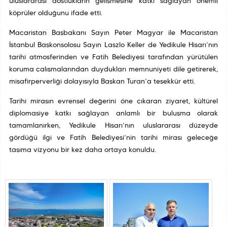
uluslararası dostlukların gelişmesine katkı sağlayan önemli
köprüler olduğunu ifade etti.
Macaristan Başbakanı Sayın Peter Magyar ile Macaristan
İstanbul Başkonsolosu Sayın Laszlo Keller de Yedikule Hisarı’nın
tarihî atmosferinden ve Fatih Belediyesi tarafından yürütülen
koruma çalışmalarından duydukları memnuniyeti dile getirerek,
misafirperverliği dolayısıyla Başkan Turan’a teşekkür etti.
Tarihî mirasın evrensel değerini öne çıkaran ziyaret, kültürel
diplomasiye katkı sağlayan anlamlı bir buluşma olarak
tamamlanırken, Yedikule Hisarı’nın uluslararası düzeyde
gördüğü ilgi ve Fatih Belediyesi’nin tarihî mirası geleceğe
taşıma vizyonu bir kez daha ortaya konuldu.