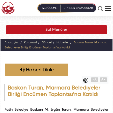
HIZLI ÖDEME
ETKİNLİK BAŞVURULARI
Sol Menüler
Anasayfa
Kurumsal
Güncel
Haberler
Başkan Turan, Marmara
Belediyeler Birliği Encümen Toplantısı'na Katıldı
Haberi Dinle
-A
A+
Başkan Turan, Marmara Belediyeler
Birliği Encümen Toplantısı'na Katıldı
Fatih Belediye Başkanı M. Ergün Turan, Marmara Belediyeler