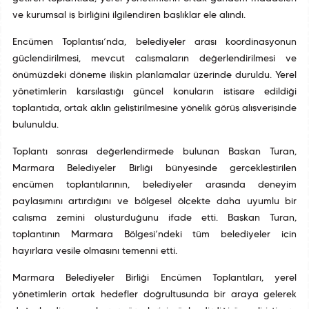
ve kurumsal iş birliğini ilgilendiren başlıklar ele alındı.
Encümen Toplantısı’nda, belediyeler arası koordinasyonun
güçlendirilmesi, mevcut çalışmaların değerlendirilmesi ve
önümüzdeki döneme ilişkin planlamalar üzerinde duruldu. Yerel
yönetimlerin karşılaştığı güncel konuların istişare edildiği
toplantıda, ortak aklın geliştirilmesine yönelik görüş alışverişinde
bulunuldu.
Toplantı sonrası değerlendirmede bulunan Başkan Turan,
Marmara Belediyeler Birliği bünyesinde gerçekleştirilen
encümen toplantılarının, belediyeler arasında deneyim
paylaşımını artırdığını ve bölgesel ölçekte daha uyumlu bir
çalışma zemini oluşturduğunu ifade etti. Başkan Turan,
toplantının Marmara Bölgesi’ndeki tüm belediyeler için
hayırlara vesile olmasını temenni etti.
Marmara Belediyeler Birliği Encümen Toplantıları, yerel
yönetimlerin ortak hedefler doğrultusunda bir araya gelerek