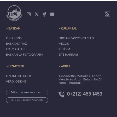
> BAŞKAN
> KURUMSAL
ÖZGEÇMİŞ
ORGANİZASYON ŞEMASI
BAŞKAN'A YAZ
MECLİS
FOTO GALERİ
İLETİŞİM
BAŞKAN'LA FOTOĞRAFIM
SİTE HARİTASI
> HİZMETLER
> ADRES
ONLINE İŞLEMLER
Akşemsettin Mahallesi Adnan
Menderes Vatan Bulvarı No:54
VERGİ ÖDEME
Fatih - İstanbul
0 (212) 453 1453
SMS ve E-bülten Aboneliği