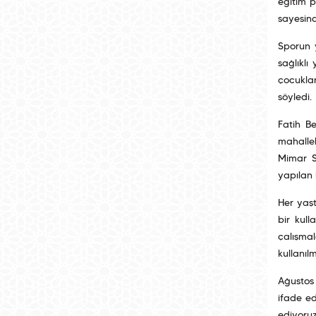
eğitim p
sayesin
Sporun 
sağlıklı
çocuklar
söyledi.
Fatih Be
mahallel
Mimar S
yapılan 
Her yaşt
bir kul
çalışmal
kullanılm
Ağustos 
ifade e
ediyoruz