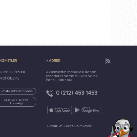
HİZMETLER
> ADRES
LINE İŞLEMLER
Akşemsettin Mahallesi Adnan
Menderes Vatan Bulvarı No:54
ERGİ ÖDEME
Fatih - İstanbul
0 (212) 453 1453
SMS ve E-bülten
Aboneliği
Gizlilik ve Çerez Politikaları