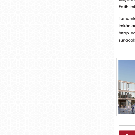
Fatih’im
Tamamla
imkânlar
hitap e
sunacak