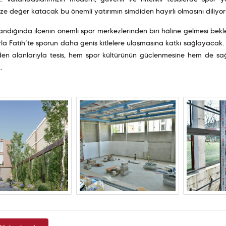
ize değer katacak bu önemli yatırımın şimdiden hayırlı olmasını diliy
ndığında ilçenin önemli spor merkezlerinden biri hâline gelmesi be
la Fatih’te sporun daha geniş kitlelere ulaşmasına katkı sağlayacak. 
den alanlarıyla tesis, hem spor kültürünün güçlenmesine hem de sağ
.