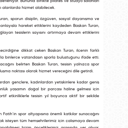
leniyor. Bununla birlikte pilates ve stüdyo salonları
 alanlarda hizmet alabilecek.
Turan, sporun disiplin, özgüven, sosyal dayanışma ve
u anlayışla hareket ettiklerini kaydeden Başkan Turan,
ayan tesislerin sayısını artırmaya devam ettiklerini
eçirdiğine dikkat çeken Başkan Turan, ilçenin farklı
la binlerce vatandaşın sporla buluştuğunu ifade etti.
cağını belirten Başkan Turan, tesisin yalnızca spor
uşma noktası olarak hizmet vereceğini dile getirdi.
ardan gençlere, kadınlardan yetişkinlere kadar geniş
ünlük yaşamın doğal bir parçası hâline gelmesi için
tif etkinliklerle tesisin yıl boyunca aktif bir şekilde
Fatih’in spor altyapısına önemli katkılar sunacağını
ak isteyen tüm hemşehrilerimiz için çalışmaya devam
apabilmesi bizim önceliklerimiz arasında yer alıyor.