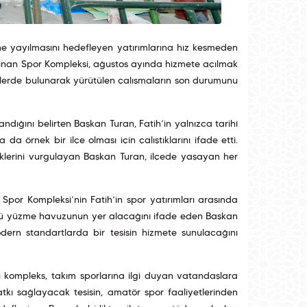
ne yayılmasını hedefleyen yatırımlarına hız kesmeden
an Spor Kompleksi, ağustos ayında hizmete açılmak
elerde bulunarak yürütülen çalışmaların son durumunu
dığını belirten Başkan Turan, Fatih’in yalnızca tarihî
da örnek bir ilçe olması için çalıştıklarını ifade etti.
iklerini vurgulayan Başkan Turan, ilçede yaşayan her
Spor Kompleksi’nin Fatih’in spor yatırımları arasında
üncü yüzme havuzunun yer alacağını ifade eden Başkan
dern standartlarda bir tesisin hizmete sunulacağını
 kompleks, takım sporlarına ilgi duyan vatandaşlara
tkı sağlayacak tesisin, amatör spor faaliyetlerinden