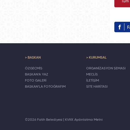
Tüm 
> BAŞKAN
> KURUMSAL
ÖZGEÇMİŞ
ORGANİZASYON ŞEMASI
BAŞKAN'A YAZ
MECLİS
FOTO GALERİ
İLETİŞİM
BAŞKAN'LA FOTOĞRAFIM
SİTE HARİTASI
©2026 Fatih Belediyesi |
KVKK Aydınlatma Metni