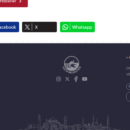
Haberler
> 
ON
V