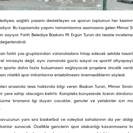
lediyesi, sağlıklı yaşamı destekleyen ve sporun toplumun her kesimi
diyor. Bu kapsamda yapımı tamamlanma aşamasına gelen Mimar Sin
n sayıyor. Fatih Belediye Başkanı M. Ergün Turan da tesiste incelem
değerlendirdi.
in farklı yaş gruplarından vatandaşlara hitap edecek şekilde tasarlan
rel mirasıyla değil, aynı zamanda güçlü sosyal ve sportif altyapısıyla 
in sporla daha fazla buluşmasını sağlayacak projelere öncelik verd
ın nitelikli spor imkânlarına erişebilmesini önemsediklerini söyledi.
leri sırasında tesis hakkında bilgi veren Başkan Turan, Mimar Sinan 
ir yere sahip olacağını belirtti. Kompleks bünyesinde ilçenin dörd
yüzme branşına ilgi duyan çocuklar, gençler ve yetişkinler için mo
.
avuzunun yanı sıra basketbol ve voleybol sahalarının da yer aldığı
kânlar sunacak. Özellikle gençlerin spor alışkanlığı kazanmasına ka