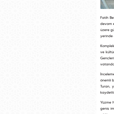
Fatih Be
devam e
üzere gü
yerinde 
Kompleks
ve kültü
Gençler
vatandaş
İnceleme
önemli b
Turan, 
kaydetti
Yüzme h
geniş im