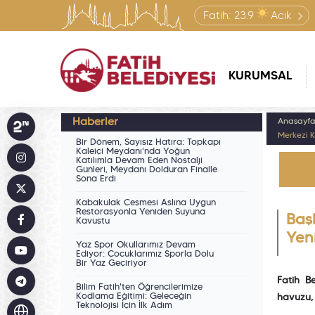
Fatih:
23.9
Açık
KURUMSAL
Haberler
Anasayf
Merkezi K
Bir Dönem, Sayısız Hatıra: Topkapı
Kaleiçi Meydanı'nda Yoğun
Katılımla Devam Eden Nostalji
Günleri, Meydanı Dolduran Finalle
Sona Erdi
Kabakulak Çeşmesi Aslına Uygun
Restorasyonla Yeniden Suyuna
Baş
Kavuştu
Yen
Yaz Spor Okullarımız Devam
Ediyor: Çocuklarımız Sporla Dolu
Bir Yaz Geçiriyor
Fatih B
Bilim Fatih'ten Öğrencilerimize
Kodlama Eğitimi: Geleceğin
havuzu, 
Teknolojisi İçin İlk Adım