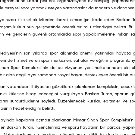
rogramlarına kadar pek çok organizasyona ev sahipliği yapması hedef
de bireysel spor yapmak isteyen vatandaşlar da modern ve donanımlı
yalnızca fiziksel aktiviteden ibaret olmadığını ifade eden Başkan 
 yaşam kültürünün gelişmesinde önemli bir rol üstlendiğini belirtti. B
ın ve gençlerin güvenli ortamlarda spor yapabilmelerine imkân sağl
lediyesi’nin son yıllarda spor alanında önemli yatırımları hayata g
erinde hizmet veren spor merkezleri, sahalar ve eğitim programlarıy
inan Spor Kompleksi’nin de bu vizyonun yeni halkalarından biri ola
bir alan değil, aynı zamanda sosyal hayatı destekleyen önemli bir bul
an vatandaşın ihtiyaçları gözetilerek planlanan kompleksin, çocukl
lanıcı kitlesine hitap edeceğini vurgulayan Başkan Turan, sporun g
arını sürdürdüklerini söyledi. Düzenlenecek kurslar, eğitimler ve spor
asının hedeflendiğini belirtti.
ayında kapılarını açması planlanan Mimar Sinan Spor Kompleksi’nin 
den Başkan Turan, “Gençlerimiz ve sporu hayatının bir parçası yapm
. Vatandaşlarımızın modern, güvenli ve nitelikli tesislerde spor y