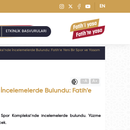
EN
ETKİNLİK BAŞVURULARI
si'nde İncelemelerde Bulundu: Fatih'e Yeni Bir Spor ve Yaşam
-A
A+
İncelemelerde Bulundu: Fatih'e
 Spor Kompleksi’nde incelemelerde bulundu. Yüzme
cek.