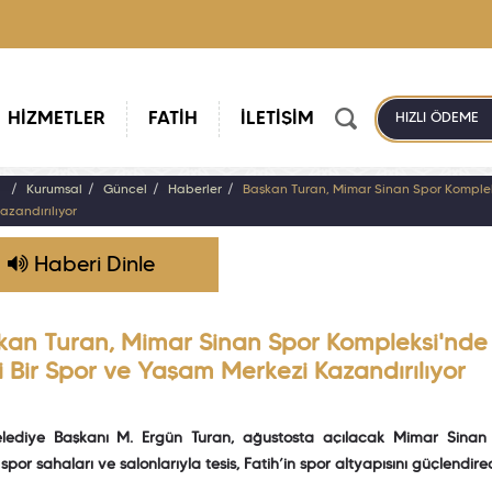
HİZMETLER
FATİH
İLETİŞİM
HIZLI ÖDEME
a
Kurumsal
Güncel
Haberler
Başkan Turan, Mimar Sinan Spor Komplek
azandırılıyor
Haberi Dinle
kan Turan, Mimar Sinan Spor Kompleksi'nde 
i Bir Spor ve Yaşam Merkezi Kazandırılıyor
elediye Başkanı M. Ergün Turan, ağustosta açılacak Mimar Sinan
spor sahaları ve salonlarıyla tesis, Fatih’in spor altyapısını güçlendire