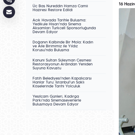
16 Hazi
Üç Baş Nureddin Hamza Camii
Haziresi Restore Edildi
Açık Havada Tarihle Buluşma:
Yedikule Hisarı'nda Sinema
Akşamları Turkcell Sponsorluğunda
Devam Ediyor
Doğanın Kalbinde Bir Mola: Kadın
ve Aile Birimimiz ile Yıldız
Korusu'nda Buluşma
Kanuni Sultan Süleyman Çeşmesi
Restorasyonun Ardından Yeniden
Suyuna Kavuştu
Fatih Belediyesi'nden Kapalıçarşı
Hanlar Turu: İstanbul'un Saklı
Köşelerinde Tarihî Yolculuk
Yeşilçam Günleri, Kadırga
Parkı'nda Sinemaseverlerle
Buluşmaya Devam Ediyor