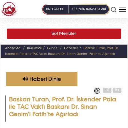
HIZLI ÖDEME
ETKİNLİK BAŞVURULARI
Sol Menüler
Anasayfa
Kurumsal
Güncel
Haberler
Başkan Turan, Prof. Dr.
İskender Pala ile TAÇ Vakfı Başkanı Dr. Sinan Genim'i Fatih'te Ağırladı
Haberi Dinle
-A
A+
Başkan Turan, Prof. Dr. İskender Pala
ile TAÇ Vakfı Başkanı Dr. Sinan
Genim'i Fatih'te Ağırladı