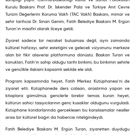
sahipliği yaptı. Cumhurbaşkanlığı Kültür ve Sanat Politikaları
Kurulu Başkanı Prof. Dr. İskender Pala ve Türkiye Anıt Çevre
Turizm Değerlerini Koruma Vakfı (TAÇ Vakfı) Başkanı, mimar ve
şehir tarihçisi Dr. Sinan Genim, Fatih Belediye Başkanı M. Ergün
Turan’ın misafiri olarak ilçeye geldi.
Ziyaret sadece bir nezaket buluşması değil, aynı zamanda
kültürel hafızayı, şehir estetiğini ve gelecek vizyonunu merkeze
alan bir fikir alışverişi platformuna dönüştü. Başkan Turan ve
konukları, Fatih’in sahip olduğu tarihî birikimi, bu birikimin şehirle
ve gençlikle ilişkisini kapsamlı şekilde ele aldı.
Program kapsamında heyet, Fatih Merkez Kütüphanesi’ni de
ziyaret etti. Kütüphanede ders çalışan, araştırma yapan ve
kitaplara gömülmüş gençlerle birebir temas kuran heyet,
kültürün sahici taşıyıcılarının genç kuşaklar olduğunu vurguladı.
Kütüphane koridorlarında gerçekleşen bu karşılaşmalar nesiller
arası bir kültürel bağın da habercisi niteliğindeydi.
Fatih Belediye Başkanı M. Ergün Turan, ziyaretten duyduğu