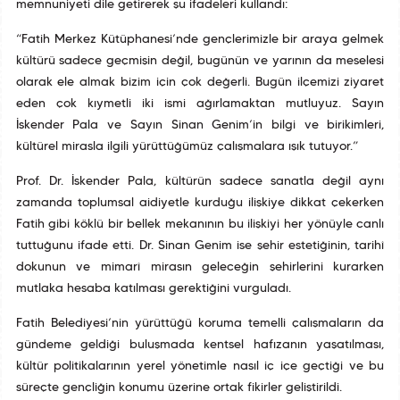
memnuniyeti dile getirerek şu ifadeleri kullandı:
“Fatih Merkez Kütüphanesi’nde gençlerimizle bir araya gelmek
kültürü sadece geçmişin değil, bugünün ve yarının da meselesi
olarak ele almak bizim için çok değerli. Bugün ilçemizi ziyaret
eden çok kıymetli iki ismi ağırlamaktan mutluyuz. Sayın
İskender Pala ve Sayın Sinan Genim’in bilgi ve birikimleri,
kültürel mirasla ilgili yürüttüğümüz çalışmalara ışık tutuyor.”
Prof. Dr. İskender Pala, kültürün sadece sanatla değil aynı
zamanda toplumsal aidiyetle kurduğu ilişkiye dikkat çekerken
Fatih gibi köklü bir bellek mekanının bu ilişkiyi her yönüyle canlı
tuttuğunu ifade etti. Dr. Sinan Genim ise şehir estetiğinin, tarihî
dokunun ve mimarî mirasın geleceğin şehirlerini kurarken
mutlaka hesaba katılması gerektiğini vurguladı.
Fatih Belediyesi’nin yürüttüğü koruma temelli çalışmaların da
gündeme geldiği buluşmada kentsel hafızanın yaşatılması,
kültür politikalarının yerel yönetimle nasıl iç içe geçtiği ve bu
süreçte gençliğin konumu üzerine ortak fikirler geliştirildi.