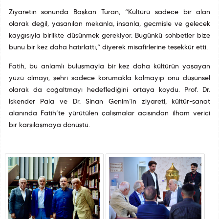
Ziyaretin sonunda Başkan Turan, “Kültürü sadece bir alan
olarak değil, yaşanılan mekanla, insanla, geçmişle ve gelecek
kaygısıyla birlikte düşünmek gerekiyor. Bugünkü sohbetler bize
bunu bir kez daha hatırlattı,” diyerek misafirlerine teşekkür etti.
Fatih, bu anlamlı buluşmayla bir kez daha kültürün yaşayan
yüzü olmayı, şehri sadece korumakla kalmayıp onu düşünsel
olarak da çoğaltmayı hedeflediğini ortaya koydu. Prof. Dr.
İskender Pala ve Dr. Sinan Genim’in ziyareti, kültür-sanat
alanında Fatih’te yürütülen çalışmalar açısından ilham verici
bir karşılaşmaya dönüştü.