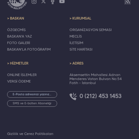
> BAŞKAN
> KURUMSAL
ÖZGEÇMİŞ
ORGANİZASYON ŞEMASI
BAŞKAN'A YAZ
MECLİS
FOTO GALERİ
İLETİŞİM
BAŞKAN'LA FOTOĞRAFIM
SİTE HARİTASI
> HİZMETLER
> ADRES
ONLINE İŞLEMLER
Akşemsettin Mahallesi Adnan
Menderes Vatan Bulvarı No:54
VERGİ ÖDEME
Fatih - İstanbul
0 (212) 453 1453
SMS ve E-bülten Aboneliği
Gizlilik ve Çerez Politikaları