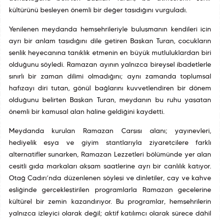
kültürünü besleyen önemli bir değer taşıdığını vurguladı.
Yenilenen meydanda hemşehrileriyle buluşmanın kendileri için
ayrı bir anlam taşıdığını dile getiren Başkan Turan, çocukların
şenlik heyecanına tanıklık etmenin en büyük mutluluklardan biri
olduğunu söyledi. Ramazan ayının yalnızca bireysel ibadetlerle
sınırlı bir zaman dilimi olmadığını; aynı zamanda toplumsal
hafızayı diri tutan, gönül bağlarını kuvvetlendiren bir dönem
olduğunu belirten Başkan Turan, meydanın bu ruhu yaşatan
önemli bir kamusal alan hâline geldiğini kaydetti.
Meydanda kurulan Ramazan Çarşısı alanı; yayınevleri,
hediyelik eşya ve giyim stantlarıyla ziyaretçilere farklı
alternatifler sunarken, Ramazan Lezzetleri bölümünde yer alan
çeşitli gıda markaları akşam saatlerine ayrı bir canlılık katıyor.
Otağ Çadırı’nda düzenlenen söyleşi ve dinletiler, çay ve kahve
eşliğinde gerçekleştirilen programlarla Ramazan gecelerine
kültürel bir zemin kazandırıyor. Bu programlar, hemşehrilerin
yalnızca izleyici olarak değil; aktif katılımcı olarak sürece dâhil