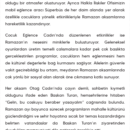
olduğu bir atmosfer oluşturuyor. Ayrıca Halkla İlişkiler Ofisimizin
mobil eğlence aracı Süperbüs de her daim alanda yer alarak
özellikle çocuklara yönelik etkinlikleriyle Ramazan akşamlarına
hareketlilik kazandırıyor.
Çocuk Eğlence Çadırı’nda düzenlenen etkinlikler ise
Ramazan’ın neşesini miniklerle buluşturuyor. Geleneksel
oyunlardan üretim temelli çalışmalara kadar pek çok başlıkta
gerçekleştirilen programlar, çocukların hem eğlenmesini hem
de kültürel değerlerle bağ kurmasını sağlıyor. Ailelerin güvenle
vakit geçirebildiği bu ortam, meydanın Ramazan akşamlarında
çok yönlü bir sosyal alan olarak öne çıkmasına katkı sunuyor.
Her akşam Otağ Çadırı’nda çayın demli, sohbetin kıymetli
olduğunu ifade eden Başkan Turan, hemşehrilerine hitaben
“Gelin, bu coşkuyu beraber yaşayalım” çağrısında bulundu.
Ramazan ayı boyunca sürecek programların mahalle kültürünü
güçlendirdiğini ve şehir hayatına sıcak bir temas kazandırdığını
belirten vatandaşlar da Başkan Turan’ın ziyaretinden