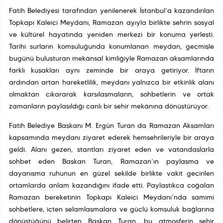
Fatih Belediyesi tarafından yenilenerek İstanbul’a kazandırılan
Topkapı Kaleiçi Meydanı, Ramazan ayıyla birlikte şehrin sosyal
ve kültürel hayatında yeniden merkezi bir konuma yerleşti.
Tarihî surların komşuluğunda konumlanan meydan, geçmişle
bugünü buluşturan mekânsal kimliğiyle Ramazan akşamlarında
farklı kuşakları aynı zeminde bir araya getiriyor. İftarın
ardından artan hareketlilik, meydanı yalnızca bir etkinlik alanı
olmaktan çıkararak karşılaşmaların, sohbetlerin ve ortak
zamanların paylaşıldığı canlı bir şehir mekânına dönüştürüyor.
Fatih Belediye Başkanı M. Ergün Turan da Ramazan Akşamları
kapsamında meydanı ziyaret ederek hemşehrileriyle bir araya
geldi. Alanı gezen, stantları ziyaret eden ve vatandaşlarla
sohbet eden Başkan Turan, Ramazan’ın paylaşma ve
dayanışma ruhunun en güzel şekilde birlikte vakit geçirilen
ortamlarda anlam kazandığını ifade etti. Paylaştıkça çoğalan
Ramazan bereketinin Topkapı Kaleiçi Meydanı’nda samimi
sohbetlere, içten selamlaşmalara ve güçlü komşuluk bağlarına
dönüştüğünü belirten Başkan Turan, bu atmosferin şehir