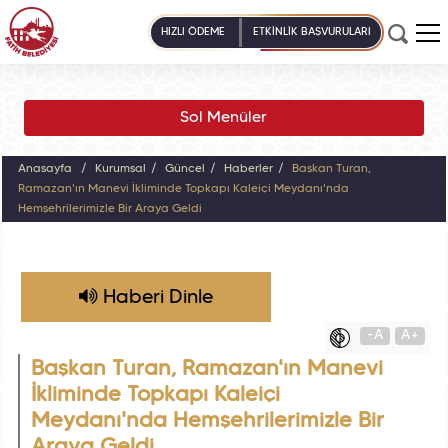
HIZLI ÖDEME
ETKİNLİK BAŞVURULARI
Sol Menüler
Anasayfa
Kurumsal
Güncel
Haberler
Başkan Turan,
Ramazan'ın Manevi İkliminde Topkapı Kaleiçi Meydanı'nda
Hemşehrilerimizle Bir Araya Geldi
Haberi Dinle
-A
A+
Başkan Turan, Ramazan'ın Manevi
İkliminde Topkapı Kaleiçi
Meydanı'nda Hemşehrilerimizle Bir
Araya Geldi