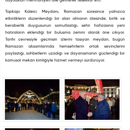
duydukları memnuniyeti dile getirerek teşekkür etti.
Topkapı Kaleiçi Meydanı, Ramazan süresince yalnızca
etkinliklerin düzenlendiği bir alan olmanın ötesinde; birlik ve
beraberlik duygusunun somutlaştığı, şehir hafızasına yeni
hatıraların eklendiği bir buluşma zemini olarak öne çıkıyor.
Tarihî çevresiyle geçmişin izlerini taşıyan meydan, bugün
Ramazan akşamlarında hemşehrilerin ortak sevinçlerini
paylaştığı, sohbetlerin uzadığı ve dayanışmanın güçlendiği bir
kamusal mekân kimliğiyle hizmet vermeyi sürdürüyor.