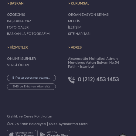
> BAŞKAN
> KURUMSAL
ÖZGEÇMİŞ
ORGANİZASYON ŞEMASI
BAŞKAN'A YAZ
MECLİS
FOTO GALERİ
İLETİŞİM
BAŞKAN'LA FOTOĞRAFIM
SİTE HARİTASI
> HİZMETLER
> ADRES
ONLINE İŞLEMLER
Akşemsettin Mahallesi Adnan
Menderes Vatan Bulvarı No:54
VERGİ ÖDEME
Fatih - İstanbul
0 (212) 453 1453
SMS ve E-bülten Aboneliği
Gizlilik ve Çerez Politikaları
©2026 Fatih Belediyesi |
KVKK Aydınlatma Metni