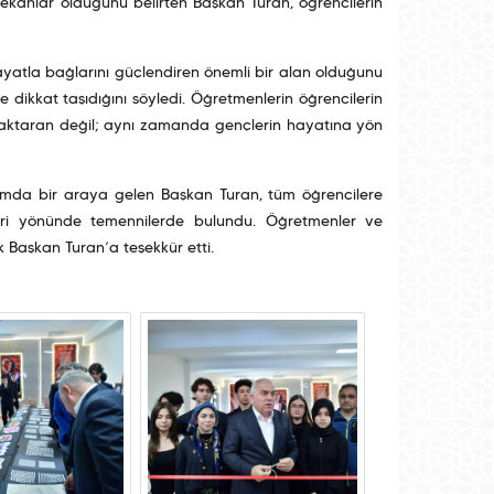
 mekânlar olduğunu belirten Başkan Turan, öğrencilerin
hayatla bağlarını güçlendiren önemli bir alan olduğunu
 dikkat taşıdığını söyledi. Öğretmenlerin öğrencilerin
gi aktaran değil; aynı zamanda gençlerin hayatına yön
tamda bir araya gelen Başkan Turan, tüm öğrencilere
eri yönünde temennilerde bulundu. Öğretmenler ve
k Başkan Turan’a teşekkür etti.