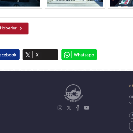
Haberler
> 
ON
V