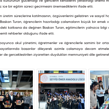
a kültürünün güçlendiği ve gençlerin kendilerini yetiştirdiği önemli
iç içe bir eğitim süreci geçirmesini önemsediklerini ifade etti.
n üretim süreçlerine katılmasının, özgüvenlerini geliştiren ve sosyal 
 Başkan Turan, öğrencilerin hazırladığı çalışmaların büyük bir emek ve
ndeki katkısına da değinen Başkan Turan, eğitimcilerin yalnızca bil
emli rehberler olduğunu ifade etti.
 boyunca okul yönetimi, öğretmenler ve öğrencilerle samimi bir or
hayatlarında başarılar dileyerek azimle çalışmaya devam etmel
er de gerçekleştirilen ziyaretten duydukları memnuniyeti dile getirere