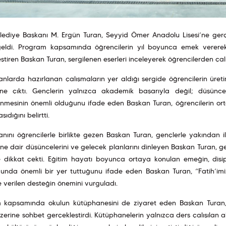
lediye Başkanı M. Ergün Turan, Seyyid Ömer Anadolu Lisesi’ne gerçek
eldi. Program kapsamında öğrencilerin yıl boyunca emek vererek haz
ştiren Başkan Turan, sergilenen eserleri inceleyerek öğrencilerden çalı
lanlarda hazırlanan çalışmaların yer aldığı sergide öğrencilerin üreti
e çıktı. Gençlerin yalnızca akademik başarıyla değil; düşünce
enmesinin önemli olduğunu ifade eden Başkan Turan, öğrencilerin or
aşıdığını belirtti.
anını öğrencilerle birlikte gezen Başkan Turan, gençlerle yakından ilg
ine dair düşüncelerini ve gelecek planlarını dinleyen Başkan Turan, genç
 dikkat çekti. Eğitim hayatı boyunca ortaya konulan emeğin, disipl
unda önemli bir yer tuttuğunu ifade eden Başkan Turan, “Fatih’imizi
 verilen desteğin önemini vurguladı.
 kapsamında okulun kütüphanesini de ziyaret eden Başkan Turan, öğ
zerine sohbet gerçekleştirdi. Kütüphanelerin yalnızca ders çalışılan 