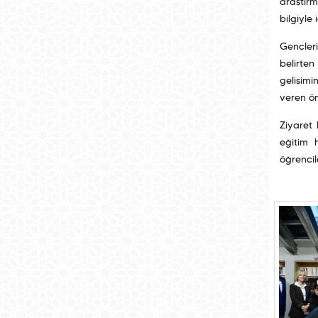
araştırm
bilgiyle 
Gençleri
belirten
gelişimi
veren ön
Ziyaret
eğitim 
öğrencil