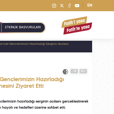
EN
ETKİNLİK BAŞVURULARI
'nde Gençlerimizin Hazırladığı Serginin Açılışını
-A
A+
ençlerimizin Hazırladığı
esini Ziyaret Etti
rimizin hazırladığı serginin açılışını gerçekleştirerek
m hayatı ve hedefleri üzerine sohbet etti.