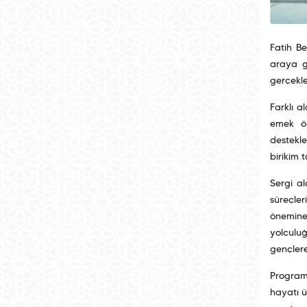
Fatih Be
araya g
gerçekle
Farklı a
emek ön
destekl
birikim t
Sergi al
süreçler
önemine
yolculuğ
gençlere
Program
hayatı ü