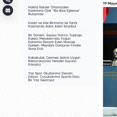
19 Mayı
Halkla İlişkiler Ofisimizden
Kadınlara Özel “Biz Bize Eğlence”
Buluşması
Kadın ve Aile Birimimiz ile Tarihî
Kasırlarda Adım Adım İstanbul
Bir Dönem, Sayısız Hatıra: Topkapı
Kaleiçi Meydanı'nda Yoğun
Katılımla Devam Eden Nostalji
Günleri, Meydanı Dolduran Finalle
Sona Erdi
Kabakulak Çeşmesi Aslına Uygun
Restorasyonla Yeniden Suyuna
Kavuştu
Yaz Spor Okullarımız Devam
Ediyor: Çocuklarımız Sporla Dolu
Bir Yaz Geçiriyor