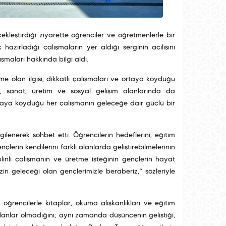
leştirdiği ziyarette öğrenciler ve öğretmenlerle bir
ırladığı çalışmaların yer aldığı serginin açılışını
şmaları hakkında bilgi aldı.
me olan ilgisi, dikkatli çalışmaları ve ortaya koyduğu
, sanat, üretim ve sosyal gelişim alanlarında da
taya koyduğu her çalışmanın geleceğe dair güçlü bir
ilenerek sohbet etti. Öğrencilerin hedeflerini, eğitim
lerin kendilerini farklı alanlarda geliştirebilmelerinin
inli çalışmanın ve üretme isteğinin gençlerin hayat
n geleceği olan gençlerimizle beraberiz,” sözleriyle
rencilerle kitaplar, okuma alışkanlıkları ve eğitim
alanlar olmadığını; aynı zamanda düşüncenin geliştiği,