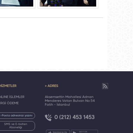
HİZMETLER
> ADRES
LINE İŞLEMLER
Akşemsettin Mahallesi Adnan
Menderes Vatan Bulvarı No:54
ERGİ ÖDEME
Fatih - İstanbul
0 (212) 453 1453
SMS ve E-bülten
Aboneliği