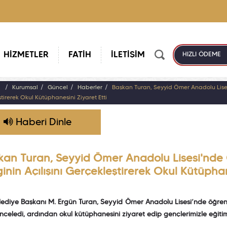
HİZMETLER
FATİH
İLETİŞİM
HIZLI ÖDEME
a
Kurumsal
Güncel
Haberler
Başkan Turan, Seyyid Ömer Anadolu Lisesi
tirerek Okul Kütüphanesini Ziyaret Etti
Haberi Dinle
kan Turan, Seyyid Ömer Anadolu Lisesi'nde G
inin Açılışını Gerçekleştirerek Okul Kütüphan
lediye Başkanı M. Ergün Turan, Seyyid Ömer Anadolu Lisesi’nde öğrencile
 inceledi, ardından okul kütüphanesini ziyaret edip gençlerimizle eğiti