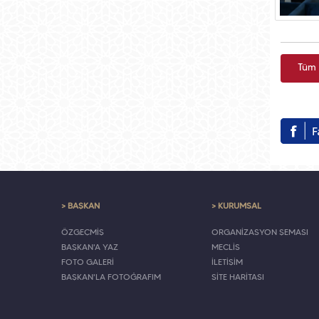
Tüm 
> BAŞKAN
> KURUMSAL
ÖZGEÇMİŞ
ORGANİZASYON ŞEMASI
BAŞKAN'A YAZ
MECLİS
FOTO GALERİ
İLETİŞİM
BAŞKAN'LA FOTOĞRAFIM
SİTE HARİTASI