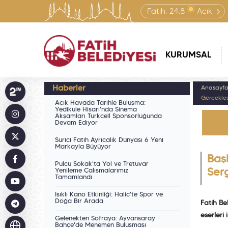
Fatih:
24.8
Açık
KURUMSAL
Haberler
Anasayf
Gerçekleş
Açık Havada Tarihle Buluşma:
Yedikule Hisarı'nda Sinema
Akşamları Turkcell Sponsorluğunda
Devam Ediyor
Suriçi Fatih Ayrıcalık Dünyası 6 Yeni
Markayla Büyüyor
Baş
Pulcu Sokak'ta Yol ve Tretuvar
Yenileme Çalışmalarımız
Serg
Tamamlandı
Işıklı Kano Etkinliği: Haliç'te Spor ve
Doğa Bir Arada
Fatih Be
eserleri
Gelenekten Sofraya: Ayvansaray
Bahçe'de Menemen Buluşması