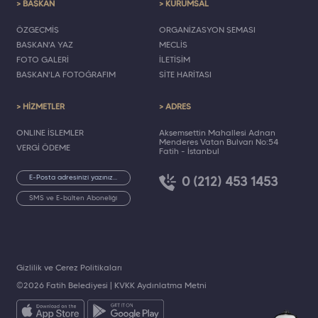
> BAŞKAN
> KURUMSAL
ÖZGEÇMİŞ
ORGANİZASYON ŞEMASI
BAŞKAN'A YAZ
MECLİS
FOTO GALERİ
İLETİŞİM
BAŞKAN'LA FOTOĞRAFIM
SİTE HARİTASI
> HİZMETLER
> ADRES
ONLINE İŞLEMLER
Akşemsettin Mahallesi Adnan
Menderes Vatan Bulvarı No:54
VERGİ ÖDEME
Fatih - İstanbul
0 (212) 453 1453
SMS ve E-bülten Aboneliği
Gizlilik ve Çerez Politikaları
©2026 Fatih Belediyesi |
KVKK Aydınlatma Metni