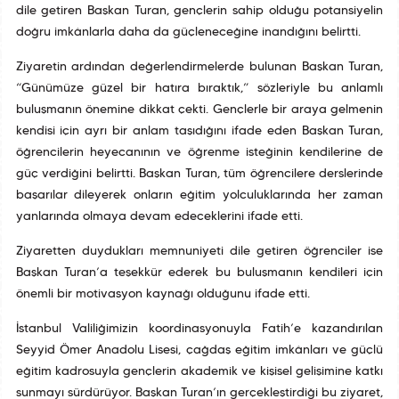
dile getiren Başkan Turan, gençlerin sahip olduğu potansiyelin
doğru imkânlarla daha da güçleneceğine inandığını belirtti.
Ziyaretin ardından değerlendirmelerde bulunan Başkan Turan,
“Günümüze güzel bir hatıra bıraktık,” sözleriyle bu anlamlı
buluşmanın önemine dikkat çekti. Gençlerle bir araya gelmenin
kendisi için ayrı bir anlam taşıdığını ifade eden Başkan Turan,
öğrencilerin heyecanının ve öğrenme isteğinin kendilerine de
güç verdiğini belirtti. Başkan Turan, tüm öğrencilere derslerinde
başarılar dileyerek onların eğitim yolculuklarında her zaman
yanlarında olmaya devam edeceklerini ifade etti.
Ziyaretten duydukları memnuniyeti dile getiren öğrenciler ise
Başkan Turan’a teşekkür ederek bu buluşmanın kendileri için
önemli bir motivasyon kaynağı olduğunu ifade etti.
İstanbul Valiliğimizin koordinasyonuyla Fatih’e kazandırılan
Seyyid Ömer Anadolu Lisesi, çağdaş eğitim imkânları ve güçlü
eğitim kadrosuyla gençlerin akademik ve kişisel gelişimine katkı
sunmayı sürdürüyor. Başkan Turan’ın gerçekleştirdiği bu ziyaret,