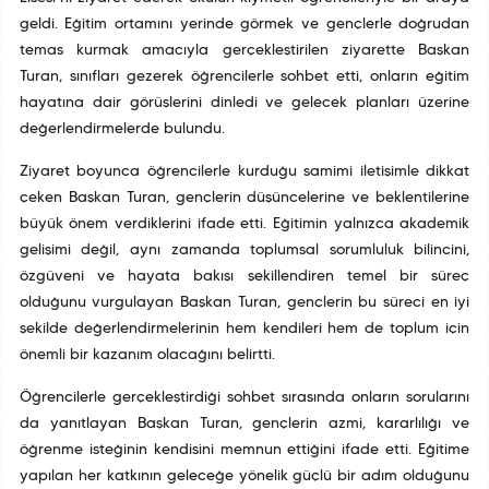
geldi. Eğitim ortamını yerinde görmek ve gençlerle doğrudan
temas kurmak amacıyla gerçekleştirilen ziyarette Başkan
Turan, sınıfları gezerek öğrencilerle sohbet etti, onların eğitim
hayatına dair görüşlerini dinledi ve gelecek planları üzerine
değerlendirmelerde bulundu.
Ziyaret boyunca öğrencilerle kurduğu samimi iletişimle dikkat
çeken Başkan Turan, gençlerin düşüncelerine ve beklentilerine
büyük önem verdiklerini ifade etti. Eğitimin yalnızca akademik
gelişimi değil, aynı zamanda toplumsal sorumluluk bilincini,
özgüveni ve hayata bakışı şekillendiren temel bir süreç
olduğunu vurgulayan Başkan Turan, gençlerin bu süreci en iyi
şekilde değerlendirmelerinin hem kendileri hem de toplum için
önemli bir kazanım olacağını belirtti.
Öğrencilerle gerçekleştirdiği sohbet sırasında onların sorularını
da yanıtlayan Başkan Turan, gençlerin azmi, kararlılığı ve
öğrenme isteğinin kendisini memnun ettiğini ifade etti. Eğitime
yapılan her katkının geleceğe yönelik güçlü bir adım olduğunu