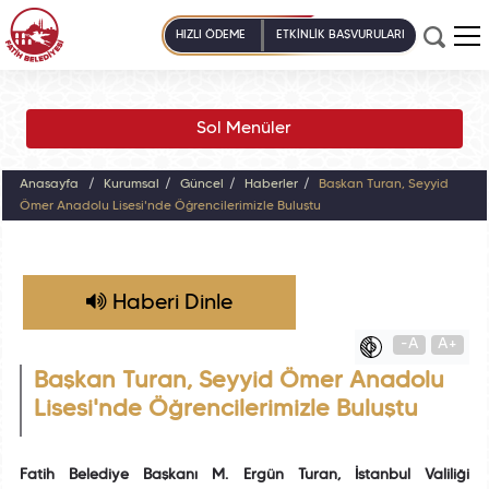
HIZLI ÖDEME
ETKİNLİK BAŞVURULARI
Sol Menüler
Anasayfa
Kurumsal
Güncel
Haberler
Başkan Turan, Seyyid
Ömer Anadolu Lisesi'nde Öğrencilerimizle Buluştu
Haberi Dinle
-A
A+
Başkan Turan, Seyyid Ömer Anadolu
Lisesi'nde Öğrencilerimizle Buluştu
Fatih Belediye Başkanı M. Ergün Turan, İstanbul Valiliği