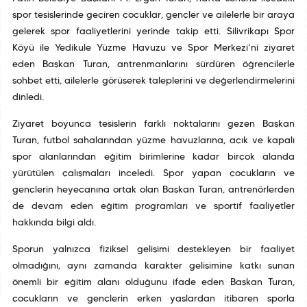
spor tesislerinde geçiren çocuklar, gençler ve ailelerle bir araya
gelerek spor faaliyetlerini yerinde takip etti. Silivrikapı Spor
Köyü ile Yedikule Yüzme Havuzu ve Spor Merkezi’ni ziyaret
eden Başkan Turan, antrenmanlarını sürdüren öğrencilerle
sohbet etti, ailelerle görüşerek taleplerini ve değerlendirmelerini
dinledi.
Ziyaret boyunca tesislerin farklı noktalarını gezen Başkan
Turan, futbol sahalarından yüzme havuzlarına, açık ve kapalı
spor alanlarından eğitim birimlerine kadar birçok alanda
yürütülen çalışmaları inceledi. Spor yapan çocukların ve
gençlerin heyecanına ortak olan Başkan Turan, antrenörlerden
de devam eden eğitim programları ve sportif faaliyetler
hakkında bilgi aldı.
Sporun yalnızca fiziksel gelişimi destekleyen bir faaliyet
olmadığını, aynı zamanda karakter gelişimine katkı sunan
önemli bir eğitim alanı olduğunu ifade eden Başkan Turan,
çocukların ve gençlerin erken yaşlardan itibaren sporla