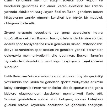
azmin kendilerini memnun ettiğini söyledi. Spor yapan ve
kendilerini geliştirmek için emek veren evlatların her zaman
yanında olduklarını vurgulayan Başkan Turan, gençlerin başarı
hikâyelerine tanıklık etmenin kendileri için büyük bir mutluluk
olduğunu ifade etti.
Ziyaret sırasında çocuklarla ve genç sporcularla hatıra
fotoğrafları çektiren Başkan Turan, ailelerle de bir süre sohbet
ederek spor faaliyetlerine ilişkin görüşlerini dinledi. Vatandaşlar,
ilçeye kazandırılan spor tesisleri ve gençlere yönelik çalışmalar
dolayısıyla memnuniyetlerini dile getirirken, Başkan Turan’ın
ziyaretinden duydukları mutluluğu paylaşarak teşekkürlerini
sundular.
Fatih Belediyesi’nin son yıllarda spor alanında hayata geçirdiği
yatırımların çocukların ve gençlerin sportif faaliyetlere erişimini
kolaylaştırdığını belirten vatandaşlar, ilçede sporun daha geniş
kitlelere ulaşmasından duydukları memnuniyeti ifade etti.
Samimi görüntülere sahne olan buluşma, sporun birleştirici
gücünü ortaya koyarken, çocukların ve gençlerin enerjisiyle