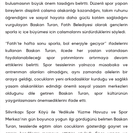
buluşmasının büyük önem taşıdığını belirtti. Düzenli spor yapan
bireylerin disiplinli çalışma alışkanlığı kazandığını, takım ruhunu
öğrendiğini ve sosyal hayata daha güçlü katılım sağladığını
vurgulayan Başkan Turan, Fatih Belediyesi olarak gençlerin
sporla iç içe büyümesi için çalışmalarını sürdürdüklerini söyledi.
“Fatih’te hafta sonu sporla, bol enerjiyle geçiyor” ifadelerini
kullanan Başkan Turan, ilçede her yaştan vatandaşın
faydalanabileceği spor yatırımlarını artırmaya devam
ettiklerini belirtti. Spor tesislerinin yalnızca müsabaka ve
antrenman alanları olmadığını, aynı zamanda ailelerin bir
araya geldiği, çocukların yeni arkadaşlıklar kurduğu ve sağlıklı
yaşam alışkanlıkları edindiği önemli sosyal yaşam merkezleri
olduğunu dile getiren Başkan Turan, spor kültürünün
yaygınlaşmasını önemsediklerini ifade etti.
Silivrikapı Spor Köyü ile Yedikule Yüzme Havuzu ve Spor
Merkezi’nin gün boyunca yoğun ilgi gördüğünü belirten Başkan
Turan, tesislerde eğitim alan çocukların gösterdiği gayret ve