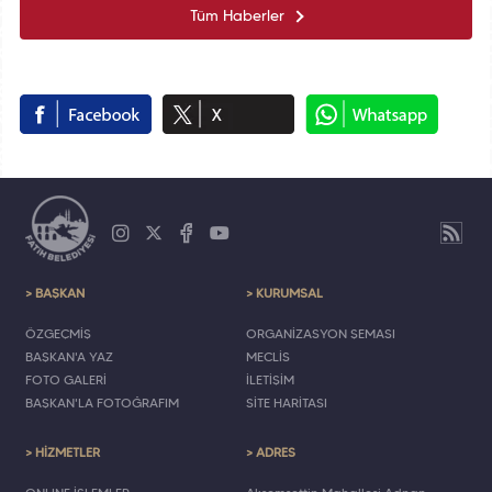
Tüm Haberler
> BAŞKAN
> KURUMSAL
ÖZGEÇMİŞ
ORGANİZASYON ŞEMASI
BAŞKAN'A YAZ
MECLİS
FOTO GALERİ
İLETİŞİM
BAŞKAN'LA FOTOĞRAFIM
SİTE HARİTASI
> HİZMETLER
> ADRES