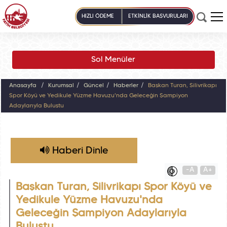
HIZLI ÖDEME
ETKİNLİK BAŞVURULARI
Sol Menüler
Anasayfa
Kurumsal
Güncel
Haberler
Başkan Turan, Silivrikapı
Spor Köyü ve Yedikule Yüzme Havuzu'nda Geleceğin Şampiyon
Adaylarıyla Buluştu
Haberi Dinle
-A
A+
Başkan Turan, Silivrikapı Spor Köyü ve
Yedikule Yüzme Havuzu'nda
Geleceğin Şampiyon Adaylarıyla
Buluştu