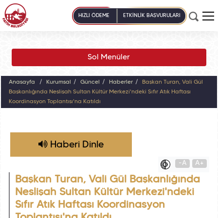
HIZLI ÖDEME
ETKİNLİK BAŞVURULARI
Sol Menüler
Anasayfa
Kurumsal
Güncel
Haberler
Başkan Turan, Vali Gül
Başkanlığında Neslişah Sultan Kültür Merkezi'ndeki Sıfır Atık Haftası
Koordinasyon Toplantısı'na Katıldı
Haberi Dinle
-A
A+
Başkan Turan, Vali Gül Başkanlığında
Neslişah Sultan Kültür Merkezi'ndeki
Sıfır Atık Haftası Koordinasyon
Toplantısı'na Katıldı