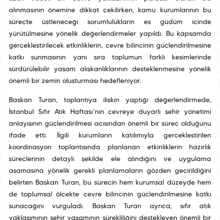
alınmasının önemine dikkat çekilirken, kamu kurumlarının bu
süreçte üstleneceği sorumlulukların eş güdüm içinde
yürütülmesine yönelik değerlendirmeler yapıldı. Bu kapsamda
gerçekleştirilecek etkinliklerin, çevre bilincinin güçlendirilmesine
katkı sunmasının yanı sıra toplumun farklı kesimlerinde
sürdürülebilir yaşam alışkanlıklarının desteklenmesine yönelik
önemli bir zemin oluşturması hedefleniyor.
Başkan Turan, toplantıya ilişkin yaptığı değerlendirmede,
İstanbul Sıfır Atık Haftası’nın çevreye duyarlı şehir yönetimi
anlayışının güçlendirilmesi açısından önemli bir süreç olduğunu
ifade etti. İlgili kurumların katılımıyla gerçekleştirilen
koordinasyon toplantısında planlanan etkinliklerin hazırlık
süreçlerinin detaylı şekilde ele alındığını ve uygulama
aşamasına yönelik gerekli planlamaların gözden geçirildiğini
belirten Başkan Turan, bu sürecin hem kurumsal düzeyde hem
de toplumsal ölçekte çevre bilincinin güçlendirilmesine katkı
sunacağını vurguladı. Başkan Turan ayrıca, sıfır atık
yaklaşımının şehir yaşamının sürekliliğini destekleyen önemli bir