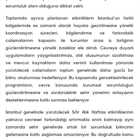
sorumluluk alanı olduğuna dikkat çekti.
Toplantıda ayrıca planlanan etkinliklerin İstanbul’un farklı
bölgelerinde eş zamanlı olarak hayata geçirilmesine yönelik
koordinasyon süreçleri, bilgilendirme ve farkındalık
çalışmalarının kapsamı ile kurumlar arası iş birliğinin
güçlendirilmesine yönelik başlıklar ele alındı. Çevreye duyarlı
uygulamaların yaygınlaştırılması, atık oluşumunun azaltılması
ve mevcut kaynakların daha verimli kullanılması yönünde
yürütülecek çalışmaların toplum genelinde daha güçlü bir
bilinç oluşturması hedefleniyor. Bu kapsamda gerçekleştirilecek
programların, çevre konusunda kurumsal sorumluluğun
güçlendirilmesine ve sürdürülebilir şehir yönetimi anlayışının
desteklenmesine katkı sunması bekleniyor.
İstanbul genelinde yürütülecek Sıfır Atık Haftası etkinliklerinin
yalnızca çevresel farkındalığı artırmakla sınırlı kalmayıp aynı
zamanda şehir genelinde ortak bir sorumluluk bilincinin
gelişmesine katkı sağlaması amaçlanıyor. Bu doğrultuda kamu