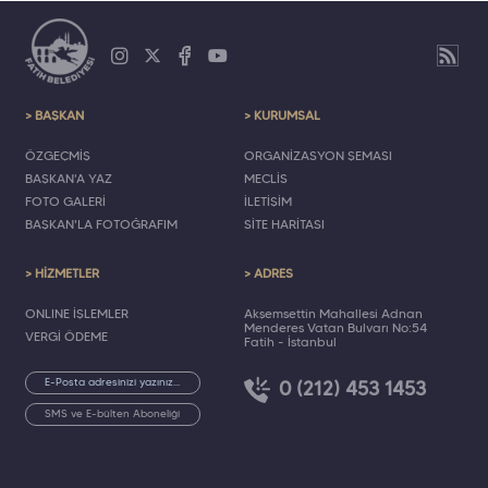
> BAŞKAN
> KURUMSAL
ÖZGEÇMİŞ
ORGANİZASYON ŞEMASI
BAŞKAN'A YAZ
MECLİS
FOTO GALERİ
İLETİŞİM
BAŞKAN'LA FOTOĞRAFIM
SİTE HARİTASI
> HİZMETLER
> ADRES
ONLINE İŞLEMLER
Akşemsettin Mahallesi Adnan
Menderes Vatan Bulvarı No:54
VERGİ ÖDEME
Fatih - İstanbul
0 (212) 453 1453
SMS ve E-bülten Aboneliği