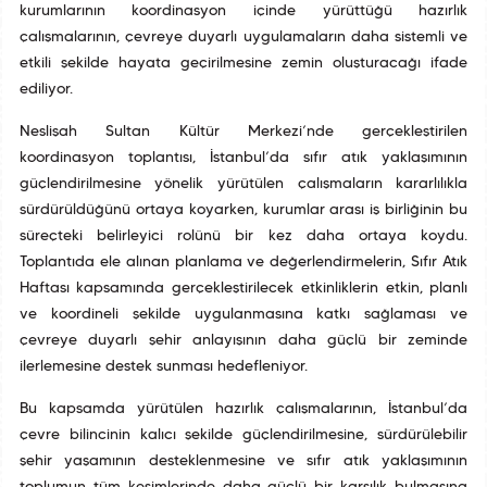
kurumlarının koordinasyon içinde yürüttüğü hazırlık
çalışmalarının, çevreye duyarlı uygulamaların daha sistemli ve
etkili şekilde hayata geçirilmesine zemin oluşturacağı ifade
ediliyor.
Neslişah Sultan Kültür Merkezi’nde gerçekleştirilen
koordinasyon toplantısı, İstanbul’da sıfır atık yaklaşımının
güçlendirilmesine yönelik yürütülen çalışmaların kararlılıkla
sürdürüldüğünü ortaya koyarken, kurumlar arası iş birliğinin bu
süreçteki belirleyici rolünü bir kez daha ortaya koydu.
Toplantıda ele alınan planlama ve değerlendirmelerin, Sıfır Atık
Haftası kapsamında gerçekleştirilecek etkinliklerin etkin, planlı
ve koordineli şekilde uygulanmasına katkı sağlaması ve
çevreye duyarlı şehir anlayışının daha güçlü bir zeminde
ilerlemesine destek sunması hedefleniyor.
Bu kapsamda yürütülen hazırlık çalışmalarının, İstanbul’da
çevre bilincinin kalıcı şekilde güçlendirilmesine, sürdürülebilir
şehir yaşamının desteklenmesine ve sıfır atık yaklaşımının