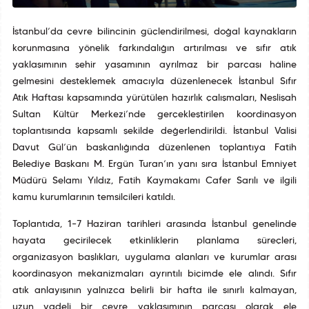
İstanbul’da çevre bilincinin güçlendirilmesi, doğal kaynakların
korunmasına yönelik farkındalığın artırılması ve sıfır atık
yaklaşımının şehir yaşamının ayrılmaz bir parçası hâline
gelmesini desteklemek amacıyla düzenlenecek İstanbul Sıfır
Atık Haftası kapsamında yürütülen hazırlık çalışmaları, Neslişah
Sultan Kültür Merkezi’nde gerçekleştirilen koordinasyon
toplantısında kapsamlı şekilde değerlendirildi. İstanbul Valisi
Davut Gül’ün başkanlığında düzenlenen toplantıya Fatih
Belediye Başkanı M. Ergün Turan’ın yanı sıra İstanbul Emniyet
Müdürü Selamı Yıldız, Fatih Kaymakamı Cafer Sarılı ve ilgili
kamu kurumlarının temsilcileri katıldı.
Toplantıda, 1–7 Haziran tarihleri arasında İstanbul genelinde
hayata geçirilecek etkinliklerin planlama süreçleri,
organizasyon başlıkları, uygulama alanları ve kurumlar arası
koordinasyon mekanizmaları ayrıntılı biçimde ele alındı. Sıfır
atık anlayışının yalnızca belirli bir hafta ile sınırlı kalmayan,
uzun vadeli bir çevre yaklaşımının parçası olarak ele