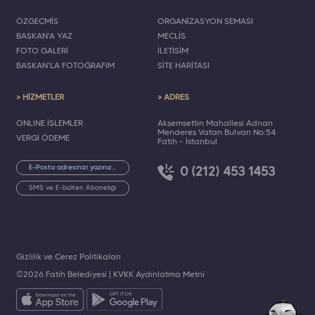
ÖZGEÇMİŞ
ORGANİZASYON ŞEMASI
BAŞKAN'A YAZ
MECLİS
FOTO GALERİ
İLETİŞİM
BAŞKAN'LA FOTOĞRAFIM
SİTE HARİTASI
> HİZMETLER
> ADRES
ONLINE İŞLEMLER
Akşemsettin Mahallesi Adnan
Menderes Vatan Bulvarı No:54
VERGİ ÖDEME
Fatih - İstanbul
0 (212) 453 1453
SMS ve E-bülten Aboneliği
Gizlilik ve Çerez Politikaları
©2026 Fatih Belediyesi |
KVKK Aydınlatma Metni