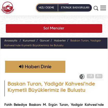
HIZLI ÖDEME
ETKİNLİK BAŞVURULARI
Sol Menüler
Anasayfa
Kurumsal
Güncel
Haberler
Başkan Turan, Yadigâr
Kahvesi'nde Kıymetli Büyüklerimiz ile Buluştu
Haberi Dinle
-A
A+
Başkan Turan, Yadigâr Kahvesi'nde
Kıymetli Büyüklerimiz ile Buluştu
Fatih Belediye Başkanı M. Ergün Turan, Yadigâr Kahvesi’nde