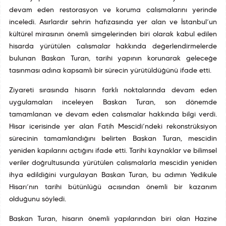
devam eden restorasyon ve koruma çalışmalarını yerinde
inceledi. Asırlardır şehrin hafızasında yer alan ve İstanbul’un
kültürel mirasının önemli simgelerinden biri olarak kabul edilen
hisarda yürütülen çalışmalar hakkında değerlendirmelerde
bulunan Başkan Turan, tarihî yapının korunarak geleceğe
taşınması adına kapsamlı bir sürecin yürütüldüğünü ifade etti.
Ziyareti sırasında hisarın farklı noktalarında devam eden
uygulamaları inceleyen Başkan Turan, son dönemde
tamamlanan ve devam eden çalışmalar hakkında bilgi verdi.
Hisar içerisinde yer alan Fatih Mescidi’ndeki rekonstrüksiyon
sürecinin tamamlandığını belirten Başkan Turan, mescidin
yeniden kapılarını açtığını ifade etti. Tarihî kaynaklar ve bilimsel
veriler doğrultusunda yürütülen çalışmalarla mescidin yeniden
ihya edildiğini vurgulayan Başkan Turan, bu adımın Yedikule
Hisarı’nın tarihî bütünlüğü açısından önemli bir kazanım
olduğunu söyledi.
Başkan Turan, hisarın önemli yapılarından biri olan Hazine