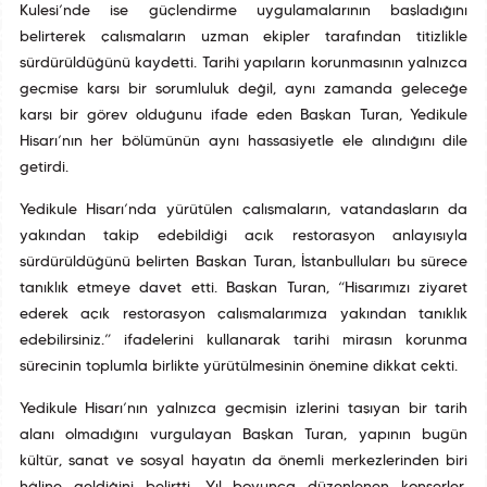
Kulesi’nde ise güçlendirme uygulamalarının başladığını
belirterek çalışmaların uzman ekipler tarafından titizlikle
sürdürüldüğünü kaydetti. Tarihî yapıların korunmasının yalnızca
geçmişe karşı bir sorumluluk değil, aynı zamanda geleceğe
karşı bir görev olduğunu ifade eden Başkan Turan, Yedikule
Hisarı’nın her bölümünün aynı hassasiyetle ele alındığını dile
getirdi.
Yedikule Hisarı’nda yürütülen çalışmaların, vatandaşların da
yakından takip edebildiği açık restorasyon anlayışıyla
sürdürüldüğünü belirten Başkan Turan, İstanbulluları bu sürece
tanıklık etmeye davet etti. Başkan Turan, “Hisarımızı ziyaret
ederek açık restorasyon çalışmalarımıza yakından tanıklık
edebilirsiniz.” ifadelerini kullanarak tarihî mirasın korunma
sürecinin toplumla birlikte yürütülmesinin önemine dikkat çekti.
Yedikule Hisarı’nın yalnızca geçmişin izlerini taşıyan bir tarih
alanı olmadığını vurgulayan Başkan Turan, yapının bugün
kültür, sanat ve sosyal hayatın da önemli merkezlerinden biri