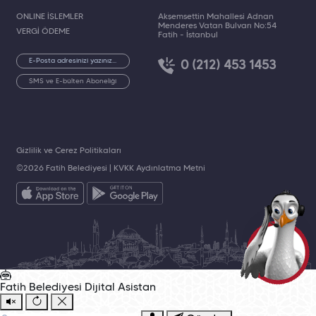
ONLINE İŞLEMLER
Akşemsettin Mahallesi Adnan
Menderes Vatan Bulvarı No:54
VERGİ ÖDEME
Fatih - İstanbul
0 (212) 453 1453
SMS ve E-bülten Aboneliği
Gizlilik ve Çerez Politikaları
©2026 Fatih Belediyesi |
KVKK Aydınlatma Metni
Fatih Belediyesi
Dijital Asistan