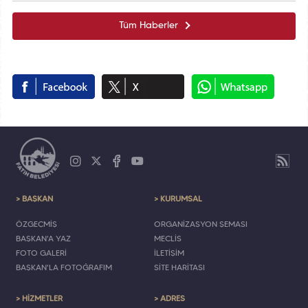
Tüm Haberler
> BAŞKAN
> KURUMSAL
ÖZGEÇMİŞ
ORGANİZASYON ŞEMASI
BAŞKAN'A YAZ
MECLİS
FOTO GALERİ
İLETİŞİM
BAŞKAN'LA FOTOĞRAFIM
SİTE HARİTASI
> HİZMETLER
> ADRES