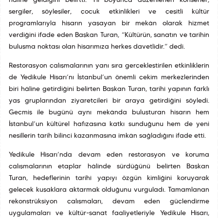
hâline geldiğini belirtti. Yıl boyunca düzenlenen konserler,
sergiler, söyleşiler, çocuk etkinlikleri ve çeşitli kültür
programlarıyla hisarın yaşayan bir mekân olarak hizmet
verdiğini ifade eden Başkan Turan, “Kültürün, sanatın ve tarihin
buluşma noktası olan hisarımıza herkes davetlidir.” dedi.
Restorasyon çalışmalarının yanı sıra gerçekleştirilen etkinliklerin
de Yedikule Hisarı’nı İstanbul’un önemli çekim merkezlerinden
biri hâline getirdiğini belirten Başkan Turan, tarihî yapının farklı
yaş gruplarından ziyaretçileri bir araya getirdiğini söyledi.
Geçmiş ile bugünü aynı mekânda buluşturan hisarın hem
İstanbul’un kültürel hafızasına katkı sunduğunu hem de yeni
nesillerin tarih bilinci kazanmasına imkân sağladığını ifade etti.
Yedikule Hisarı’nda devam eden restorasyon ve koruma
çalışmalarının etaplar hâlinde sürdüğünü belirten Başkan
Turan, hedeflerinin tarihî yapıyı özgün kimliğini koruyarak
gelecek kuşaklara aktarmak olduğunu vurguladı. Tamamlanan
rekonstrüksiyon çalışmaları, devam eden güçlendirme
uygulamaları ve kültür-sanat faaliyetleriyle Yedikule Hisarı,