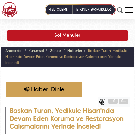
HIZLI ÖDEME
ETKİNLİK BAŞVURULARI
Sol Menüler
Anasayfa
Kurumsal
Güncel
Haberler
Başkan Turan, Yedikule
Hisarı'nda Devam Eden Koruma ve Restorasyon Çalışmalarını Yerinde
İnceledi
Haberi Dinle
-A
A+
Başkan Turan, Yedikule Hisarı'nda
Devam Eden Koruma ve Restorasyon
Çalışmalarını Yerinde İnceledi