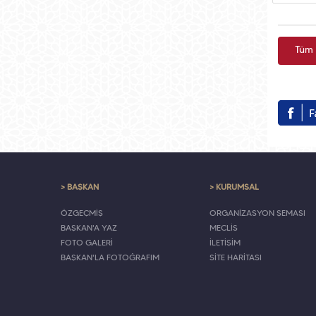
Tüm 
> BAŞKAN
> KURUMSAL
ÖZGEÇMİŞ
ORGANİZASYON ŞEMASI
BAŞKAN'A YAZ
MECLİS
FOTO GALERİ
İLETİŞİM
BAŞKAN'LA FOTOĞRAFIM
SİTE HARİTASI