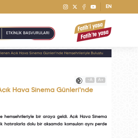
EN
ETKİNLİK BAŞVURULARI
lenen Açık Hava Sinema Günleri'nde Hemşehrileriyle Buluştu
-A
A+
Açık Hava Sinema Günleri'nde
nde hemşehrileriyle bir araya geldi. Açık Hava Sinema
tak hatıralarla dolu bir akşamda komşuları aynı perde