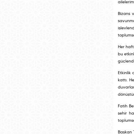
aileleri
Bizans v
savunma 
işlevlen
toplumsa
Her haft
bu etkin
güçlendi
Etkinlik
kattı. H
duvarlar
dönüştü
Fatih Be
şehir h
toplumsa
Başkan T