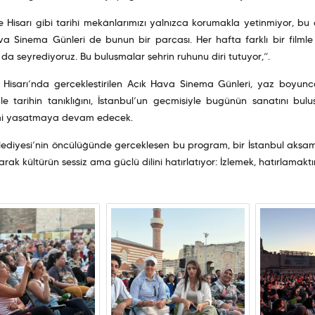
e Hisarı gibi tarihî mekânlarımızı yalnızca korumakla yetinmiyor, bu
a Sinema Günleri de bunun bir parçası. Her hafta farklı bir filmle s
 da seyrediyoruz. Bu buluşmalar şehrin ruhunu diri tutuyor,”.
 Hisarı’nda gerçekleştirilen Açık Hava Sinema Günleri, yaz boyunca
e tarihin tanıklığını, İstanbul’un geçmişiyle bugünün sanatını buluşt
i yaşatmaya devam edecek.
lediyesi’nin öncülüğünde gerçekleşen bu program, bir İstanbul akşam
arak kültürün sessiz ama güçlü dilini hatırlatıyor: İzlemek, hatırlamaktı