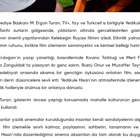
lediye Başkanı M. Ergün Turan, TV+, fizy ve Turkcell iş birliğiyle Yed
 Tarihî surların gölgesinde, yıldızların altında gerçekleştirilen g
nın önemli yapıtlarından Kelebeğin Rüyası filmini izledi. Etkinlik ya
min ruhunu, birlikte film izlemenin samimiyetini ve kentsel belleği hatı
rdoğan’ın yazıp yönettiği, başrollerinde Kıvanç Tatlıtuğ ve Mert Fı
da Zonguldak’ta yaşayan iki genç şairin, Rüştü Onur ve Muzaffer Tayy
edebiyat arasında sıkışmış bir gençliğin öyküsünü anlatan film,
leri derin düşüncelere sevk etti. Yedikule Hisarı’nın atmosferinde izlenen
lık halleriyle örülmüş bir anlatıya dönüştü.
Turan, gösterim öncesi yaptığı konuşmada mahalle kültürünün geç
 kullandı:
anlar yazlık sinemalar kurulduğunda insanlar kendi sandalyelerini alıp
a film izlemekle sınırlı kalmaz, paylaşımın, sohbetin, tanışmanın 
 Hisarı’nda düzenlediğimiz sinema akşamları da tam olarak bu duygul