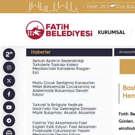
Fatih:
25.3
Çok Bulu
KURUMSAL
Haberler
Anasayf
Serkan Aydın'ın Seslendirdiği
Türkülerle Topkapı Kaleiçi
Meydanı'nda Karadeniz Rüzgârı
Esti
Mutlu Çocuk Şenliğimiz Karasurları
Millet Bahçemizde Çocuklarımız ve
Baş
Ailelerimizle Buluşmaya Devam
Ediyor
Hem
Turkcell İş Birliğiyle Yedikule
Hisarı'nda Yaz Geleneğine Dönüşen
Müzik Buluşması: Akustik Akşamlar
Fatih Be
Günleri,
Fatih'te Yaz Akşamlarına Fasıl
Ezgileri Eşlik Ediyor: Fasıl Akşamları
etrafınd
Fındıkzade Çukurbostan Yaşam