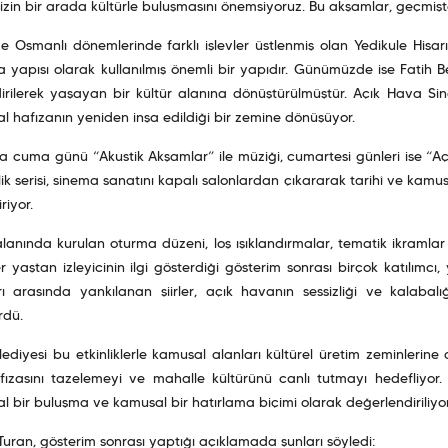
mizin bir arada kültürle buluşmasını önemsiyoruz. Bu akşamlar, geçmişt
e Osmanlı dönemlerinde farklı işlevler üstlenmiş olan Yedikule Hisa
yapısı olarak kullanılmış önemli bir yapıdır. Günümüzde ise Fatih Be
dirilerek yaşayan bir kültür alanına dönüştürülmüştür. Açık Hava Sin
l hafızanın yeniden inşa edildiği bir zemine dönüşüyor.
a cuma günü “Akustik Akşamlar” ile müziği, cumartesi günleri ise “Açı
lik serisi, sinema sanatını kapalı salonlardan çıkararak tarihî ve kam
riyor.
 alanında kurulan oturma düzeni, loş ışıklandırmalar, tematik ikraml
er yaştan izleyicinin ilgi gösterdiği gösterim sonrası birçok katılımcı,
ı arasında yankılanan şiirler, açık havanın sessizliği ve kalabalı
rdü.
lediyesi bu etkinliklerle kamusal alanları kültürel üretim zeminler
afızasını tazelemeyi ve mahalle kültürünü canlı tutmayı hedefliyo
l bir buluşma ve kamusal bir hatırlama biçimi olarak değerlendiriliyor
uran, gösterim sonrası yaptığı açıklamada şunları söyledi: