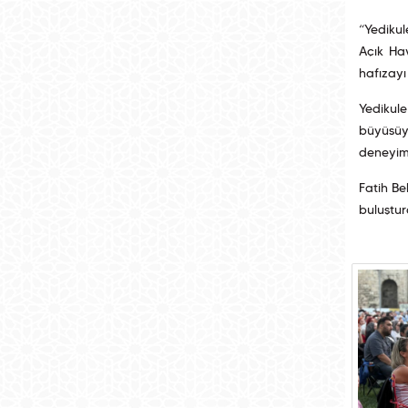
“Yedikul
Açık Hav
hafızayı
Yedikule
büyüsüyl
deneyim
Fatih Be
buluştur