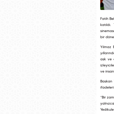
Fatih Be
katıldı.
sineması
bir döne
Yılmaz E
yılların
aşk ve 
izleyici
ve insan
Başkan 
ifadeleri
“Bir zam
yalnızc
Yedikule