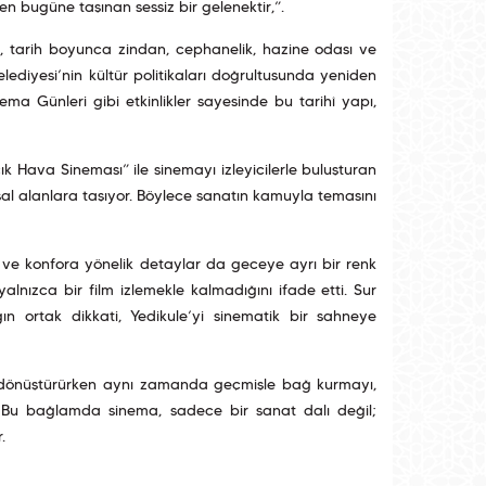
en bugüne taşınan sessiz bir gelenektir,”.
rı, tarih boyunca zindan, cephanelik, hazine odası ve
lediyesi’nin kültür politikaları doğrultusunda yeniden
ema Günleri gibi etkinlikler sayesinde bu tarihî yapı,
k Hava Sineması” ile sinemayı izleyicilerle buluşturan
usal alanlara taşıyor. Böylece sanatın kamuyla temasını
ar ve konfora yönelik detaylar da geceye ayrı bir renk
 yalnızca bir film izlemekle kalmadığını ifade etti. Sur
ğın ortak dikkati, Yedikule’yi sinematik bir sahneye
ine dönüştürürken aynı zamanda geçmişle bağ kurmayı,
r. Bu bağlamda sinema, sadece bir sanat dalı değil;
.