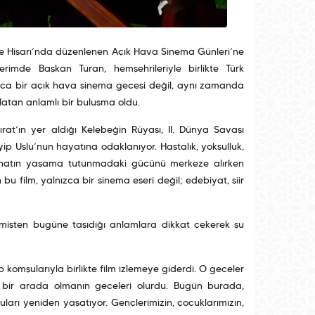
ikule Hisarı’nda düzenlenen Açık Hava Sinema Günleri’ne
österimde Başkan Turan, hemşehrileriyle birlikte Türk
lnızca bir açık hava sinema gecesi değil, aynı zamanda
rlatan anlamlı bir buluşma oldu.
rat’ın yer aldığı Kelebeğin Rüyası, II. Dünya Savaşı
ip Uslu’nun hayatına odaklanıyor. Hastalık, yoksulluk,
 sanatın yaşama tutunmadaki gücünü merkeze alırken
 bu film, yalnızca bir sinema eseri değil; edebiyat, şiir
mişten bugüne taşıdığı anlamlara dikkat çekerek şu
 komşularıyla birlikte film izlemeye giderdi. O geceler
ve bir arada olmanın geceleri olurdu. Bugün burada,
arı yeniden yaşatıyor. Gençlerimizin, çocuklarımızın,