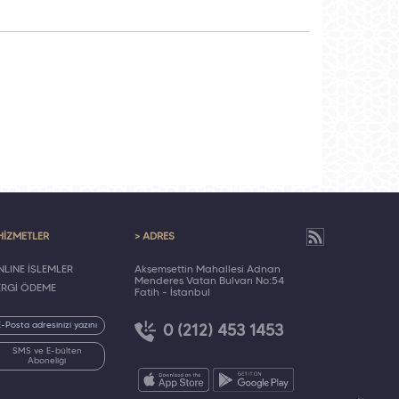
HİZMETLER
> ADRES
LINE İŞLEMLER
Akşemsettin Mahallesi Adnan
Menderes Vatan Bulvarı No:54
ERGİ ÖDEME
Fatih - İstanbul
0 (212) 453 1453
SMS ve E-bülten
Aboneliği