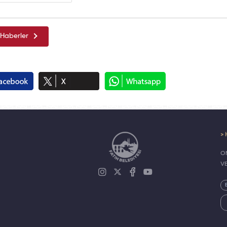
Haberler
> 
ON
V