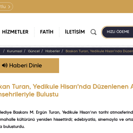
tlu
HİZMETLER
FATİH
İLETİŞİM
HIZLI ÖDEME
a
Kurumsal
Güncel
Haberler
Başkan Turan, Yedikule Hisarı'nda Düzen
Haberi Dinle
kan Turan, Yedikule Hisarı'nda Düzenlenen 
şehrileriyle Buluştu
lediye Başkanı M. Ergün Turan, Yedikule Hisarı’nın tarihî atmosferi
 mahalle kültürünü yeniden hissettirdi; edebiyatla, sinemayla ve or
a buluşturdu.