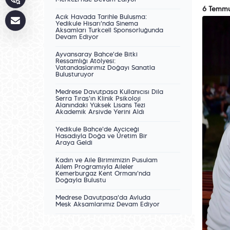
Merkezi'nde Devam Ediyor
6 Temm
Açık Havada Tarihle Buluşma:
Yedikule Hisarı'nda Sinema
Akşamları Turkcell Sponsorluğunda
Devam Ediyor
Ayvansaray Bahçe'de Bitki
Ressamlığı Atölyesi:
Vatandaşlarımız Doğayı Sanatla
Buluşturuyor
Medrese Davutpaşa Kullanıcısı Dila
Serra Tıraş'ın Klinik Psikoloji
Alanındaki Yüksek Lisans Tezi
Akademik Arşivde Yerini Aldı
Yedikule Bahçe'de Ayçiçeği
Hasadıyla Doğa ve Üretim Bir
Araya Geldi
Kadın ve Aile Birimimizin Pusulam
Ailem Programıyla Aileler
Kemerburgaz Kent Ormanı'nda
Doğayla Buluştu
Medrese Davutpaşa'da Avluda
Meşk Akşamlarımız Devam Ediyor