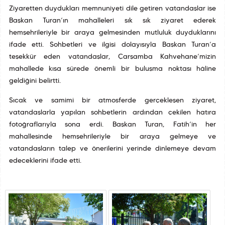
Ziyaretten duydukları memnuniyeti dile getiren vatandaşlar ise
Başkan Turan’ın mahalleleri sık sık ziyaret ederek
hemşehrileriyle bir araya gelmesinden mutluluk duyduklarını
ifade etti. Sohbetleri ve ilgisi dolayısıyla Başkan Turan’a
teşekkür eden vatandaşlar, Çarşamba Kahvehane’mizin
mahallede kısa sürede önemli bir buluşma noktası hâline
geldiğini belirtti.
Sıcak ve samimi bir atmosferde gerçekleşen ziyaret,
vatandaşlarla yapılan sohbetlerin ardından çekilen hatıra
fotoğraflarıyla sona erdi. Başkan Turan, Fatih’in her
mahallesinde hemşehrileriyle bir araya gelmeye ve
vatandaşların talep ve önerilerini yerinde dinlemeye devam
edeceklerini ifade etti.