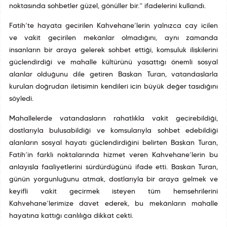
noktasında sohbetler güzel, gönüller bir.” ifadelerini kullandı.
Fatih’te hayata geçirilen Kahvehane’lerin yalnızca çay içilen
ve vakit geçirilen mekânlar olmadığını, aynı zamanda
insanların bir araya gelerek sohbet ettiği, komşuluk ilişkilerini
güçlendirdiği ve mahalle kültürünü yaşattığı önemli sosyal
alanlar olduğunu dile getiren Başkan Turan, vatandaşlarla
kurulan doğrudan iletişimin kendileri için büyük değer taşıdığını
söyledi.
Mahallelerde vatandaşların rahatlıkla vakit geçirebildiği,
dostlarıyla buluşabildiği ve komşularıyla sohbet edebildiği
alanların sosyal hayatı güçlendirdiğini belirten Başkan Turan,
Fatih’in farklı noktalarında hizmet veren Kahvehane’lerin bu
anlayışla faaliyetlerini sürdürdüğünü ifade etti. Başkan Turan,
günün yorgunluğunu atmak, dostlarıyla bir araya gelmek ve
keyifli vakit geçirmek isteyen tüm hemşehrilerini
Kahvehane’lerimize davet ederek, bu mekânların mahalle
hayatına kattığı canlılığa dikkat çekti.