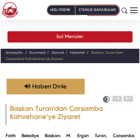
HIZLI ÖDEME
ETKİNLİK BAŞVURULARI
Sol Menüler
Anasayfa
Kurumsal
Güncel
Haberler
Başkan Turan'dan
Çarşamba Kahvehane'ye Ziyaret
Haberi Dinle
-A
A+
Başkan Turan'dan Çarşamba
Kahvehane'ye Ziyaret
Fatih Belediye Başkanı M. Ergün Turan, Çarşamba