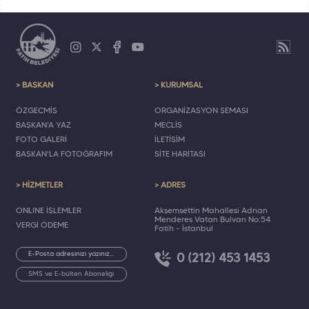
> BAŞKAN
> KURUMSAL
ÖZGEÇMİŞ
ORGANİZASYON ŞEMASI
BAŞKAN'A YAZ
MECLİS
FOTO GALERİ
İLETİŞİM
BAŞKAN'LA FOTOĞRAFIM
SİTE HARİTASI
> HİZMETLER
> ADRES
ONLINE İŞLEMLER
Akşemsettin Mahallesi Adnan
Menderes Vatan Bulvarı No:54
VERGİ ÖDEME
Fatih - İstanbul
0 (212) 453 1453
SMS ve E-bülten Aboneliği