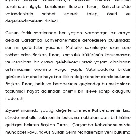
tarafından ilgiyle karşılanan Başkan Turan, Kahvehane’de
vatandaşlarla sohbet ederek talep, öneri ve
değerlendirmelerini dinledi.
Günün farklı saatlerinde her yaştan vatandaşın bir araya
geldiği Çarşamba Kahvehane’mizde gerçekleşen buluşmada
samimi görüntüler yaşandı. Mahalle sakinleriyle uzun süre
sohbet eden Başkan Turan, komşuluk kültürünün korunmasının
ve insanların bir araya gelebileceği ortak yaşam alanlarının
artırılmasının önemine vurgu yaptı. Vatandaşlarla birebir
görüşerek mahalle hayatına ilişkin değerlendirmelerde bulunan
Başkan Turan, birlik ve beraberliğin güçlendiği bu mekânların
toplumsal hayat açısından önemli bir işleve sahip olduğunu
ifade etti.
Ziyaret sırasında yaptığı değerlendirmede Kahvehane’nin kısa
sürede mahalle sakinlerinin buluşma noktalarından biri hâline
geldiğini belirten Başkan Turan, “Çarşamba Kahvehane’mizde
muhabbet koyu. Yavuz Sultan Selim Mahallemizin yeni buluşma