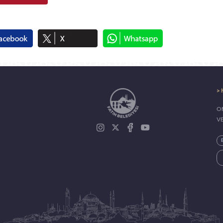
> 
ON
V