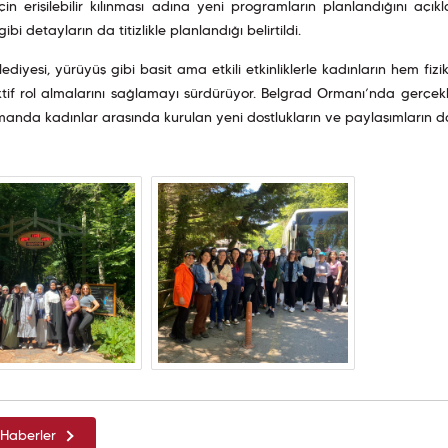
çin erişilebilir kılınması adına yeni programların planlandığını açıkl
ibi detayların da titizlikle planlandığı belirtildi.
lediyesi, yürüyüş gibi basit ama etkili etkinliklerle kadınların hem f
if rol almalarını sağlamayı sürdürüyor. Belgrad Ormanı’nda gerçekle
anda kadınlar arasında kurulan yeni dostlukların ve paylaşımların da
Haberler