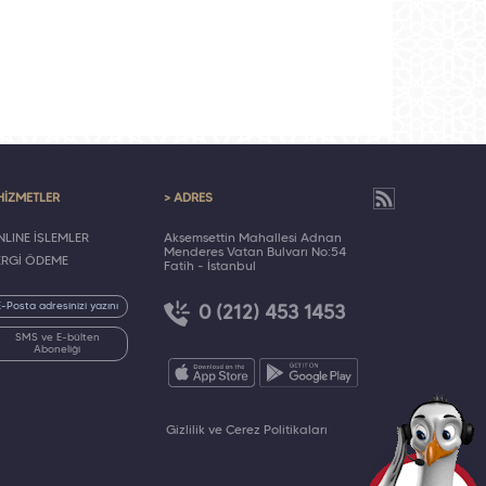
HİZMETLER
> ADRES
LINE İŞLEMLER
Akşemsettin Mahallesi Adnan
Menderes Vatan Bulvarı No:54
ERGİ ÖDEME
Fatih - İstanbul
0 (212) 453 1453
SMS ve E-bülten
Aboneliği
Gizlilik ve Çerez Politikaları