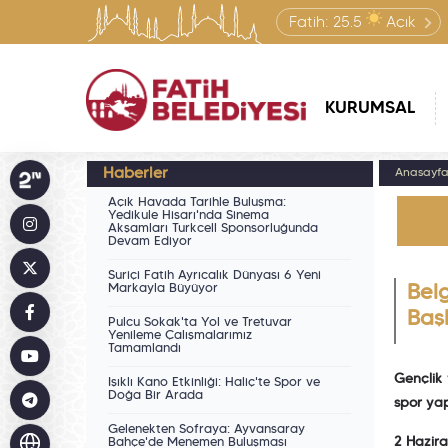
Fatih:
25.5
Açık
KURUMSAL
Haberler
Anasayf
Açık Havada Tarihle Buluşma:
Yedikule Hisarı'nda Sinema
Akşamları Turkcell Sponsorluğunda
Devam Ediyor
Suriçi Fatih Ayrıcalık Dünyası 6 Yeni
Markayla Büyüyor
Bel
Baş
Pulcu Sokak'ta Yol ve Tretuvar
Yenileme Çalışmalarımız
Tamamlandı
Gençlik
Işıklı Kano Etkinliği: Haliç'te Spor ve
Doğa Bir Arada
spor yap
Gelenekten Sofraya: Ayvansaray
2 Hazir
Bahçe'de Menemen Buluşması