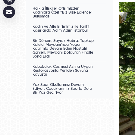
Halkla İlişkiler Ofisimizden
Kadınlara Özel “Biz Bize Eğlence”
Buluşması
Kadın ve Aile Birimimiz ile Tarihî
Kasırlarda Adım Adım İstanbul
Bir Dönem, Sayısız Hatıra: Topkapı
Kaleiçi Meydanı'nda Yoğun
Katılımla Devam Eden Nostalji
Günleri, Meydanı Dolduran Finalle
Sona Erdi
Kabakulak Çeşmesi Aslına Uygun
Restorasyonla Yeniden Suyuna
Kavuştu
Yaz Spor Okullarımız Devam
Ediyor: Çocuklarımız Sporla Dolu
Bir Yaz Geçiriyor