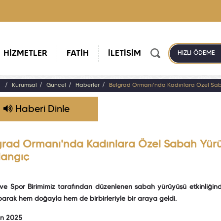
HİZMETLER
FATİH
İLETİŞİM
HIZLI ÖDEME
a
Kurumsal
Güncel
Haberler
Belgrad Ormanı'nda Kadınlara Özel Sabah
Haberi Dinle
grad Ormanı'nda Kadınlara Özel Sabah Yürüyü
langıç
 ve Spor Birimimiz tarafından düzenlenen sabah yürüyüşü etkinliğin
arak hem doğayla hem de birbirleriyle bir araya geldi.
an 2025