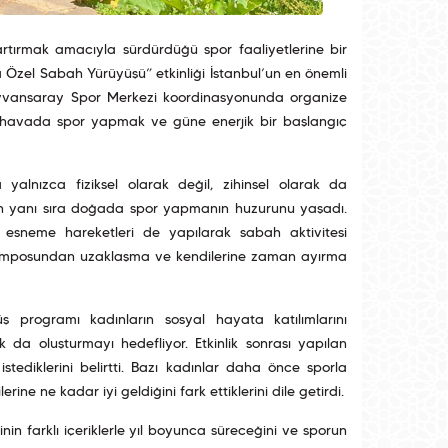
ı artırmak amacıyla sürdürdüğü spor faaliyetlerine bir
a Özel Sabah Yürüyüşü” etkinliği İstanbul’un en önemli
 Ayvansaray Spor Merkezi koordinasyonunda organize
z havada spor yapmak ve güne enerjik bir başlangıç
a yalnızca fiziksel olarak değil, zihinsel olarak da
oralin yanı sıra doğada spor yapmanın huzurunu yaşadı.
i esneme hareketleri de yapılarak sabah aktivitesi
 temposundan uzaklaşma ve kendilerine zaman ayırma
ş programı kadınların sosyal hayata katılımlarını
k da oluşturmayı hedefliyor. Etkinlik sonrası yapılan
tediklerini belirtti. Bazı kadınlar daha önce sporla
ine ne kadar iyi geldiğini fark ettiklerini dile getirdi.
rinin farklı içeriklerle yıl boyunca süreceğini ve sporun