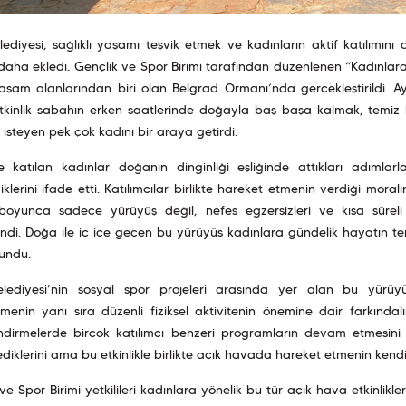
lediyesi, sağlıklı yaşamı teşvik etmek ve kadınların aktif katılımın
 daha ekledi. Gençlik ve Spor Birimi tarafından düzenlenen “Kadınlar
aşam alanlarından biri olan Belgrad Ormanı’nda gerçekleştirildi.
etkinlik sabahın erken saatlerinde doğayla baş başa kalmak, temi
steyen pek çok kadını bir araya getirdi.
e katılan kadınlar doğanın dinginliği eşliğinde attıkları adımlarl
iklerini ifade etti. Katılımcılar birlikte hareket etmenin verdiği m
k boyunca sadece yürüyüş değil, nefes egzersizleri ve kısa sürel
endi. Doğa ile iç içe geçen bu yürüyüş kadınlara gündelik hayatın
undu.
elediyesi’nin sosyal spor projeleri arasında yer alan bu yürüyü
menin yanı sıra düzenli fiziksel aktivitenin önemine dair farkındalı
dirmelerde birçok katılımcı benzeri programların devam etmesini is
ediklerini ama bu etkinlikle birlikte açık havada hareket etmenin kendiler
ve Spor Birimi yetkilileri kadınlara yönelik bu tür açık hava etkinlikle