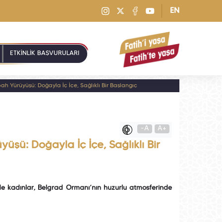
EN
ETKİNLİK BAŞVURULARI
 Yürüyüşü: Doğayla İç İçe, Sağlıklı Bir Başlangıç
-A
A+
şü: Doğayla İç İçe, Sağlıklı Bir
de kadınlar, Belgrad Ormanı’nın huzurlu atmosferinde