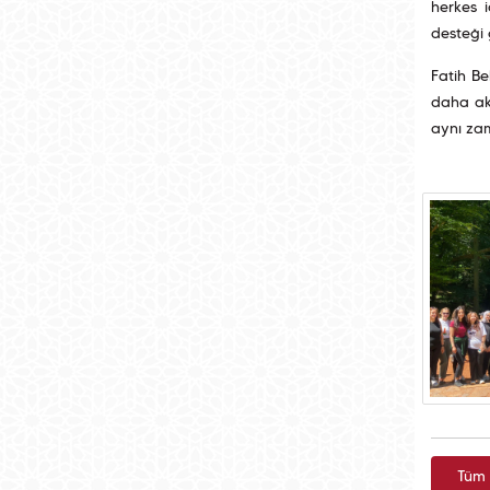
herkes i
desteği g
Fatih Be
daha akt
aynı zam
Tüm 