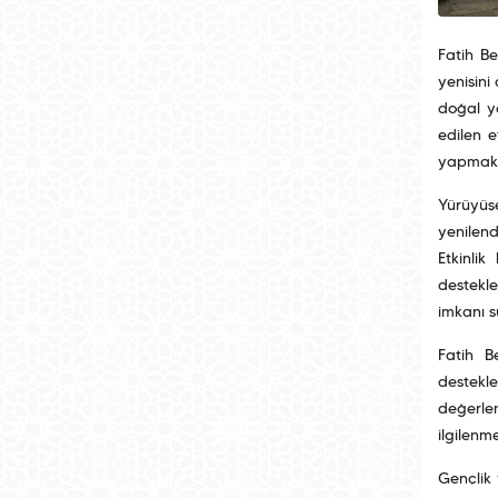
Fatih Be
yenisini
doğal y
edilen 
yapmak i
Yürüyüş
yenilend
Etkinli
destekl
imkanı s
Fatih B
destekle
değerlen
ilgilenm
Gençlik 