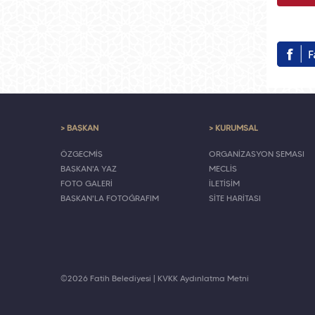
> BAŞKAN
> KURUMSAL
ÖZGEÇMİŞ
ORGANİZASYON ŞEMASI
BAŞKAN'A YAZ
MECLİS
FOTO GALERİ
İLETİŞİM
BAŞKAN'LA FOTOĞRAFIM
SİTE HARİTASI
©2026 Fatih Belediyesi |
KVKK Aydınlatma Metni