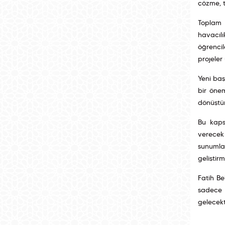
çözme, t
Toplam 
havacılı
öğrencil
projeler
Yeni baş
bir öne
dönüştür
Bu kapsa
verecek 
sunumlar
geliştir
Fatih Be
sadece t
gelecekt