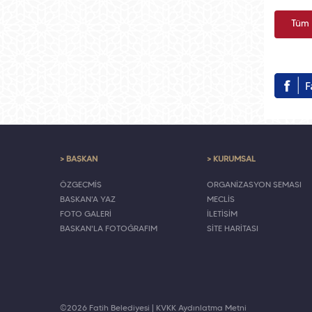
Tüm 
> BAŞKAN
> KURUMSAL
ÖZGEÇMİŞ
ORGANİZASYON ŞEMASI
BAŞKAN'A YAZ
MECLİS
FOTO GALERİ
İLETİŞİM
BAŞKAN'LA FOTOĞRAFIM
SİTE HARİTASI
©2026 Fatih Belediyesi |
KVKK Aydınlatma Metni