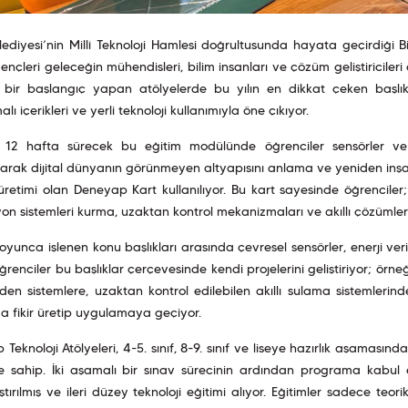
lediyesi’nin Millî Teknoloji Hamlesi doğrultusunda hayata geçirdiği Bil
nçleri geleceğin mühendisleri, bilim insanları ve çözüm geliştiricile
 bir başlangıç yapan atölyelerde bu yılın en dikkat çeken başlıkl
ı içerikleri ve yerli teknoloji kullanımıyla öne çıkıyor.
k 12 hafta sürecek bu eğitim modülünde öğrenciler sensörler ve akı
arak dijital dünyanın görünmeyen altyapısını anlama ve yeniden inşa et
 üretimi olan Deneyap Kart kullanılıyor. Bu kart sayesinde öğrencil
n sistemleri kurma, uzaktan kontrol mekanizmaları ve akıllı çözümler 
yunca işlenen konu başlıkları arasında çevresel sensörler, enerji verimlili
Öğrenciler bu başlıklar çerçevesinde kendi projelerini geliştiriyor; ör
den sistemlere, uzaktan kontrol edilebilen akıllı sulama sistemlerind
a fikir üretip uygulamaya geçiyor.
Teknoloji Atölyeleri, 4-5. sınıf, 8-9. sınıf ve liseye hazırlık aşamasınd
e sahip. İki aşamalı bir sınav sürecinin ardından programa kabul 
tırılmış ve ileri düzey teknoloji eğitimi alıyor. Eğitimler sadece teori