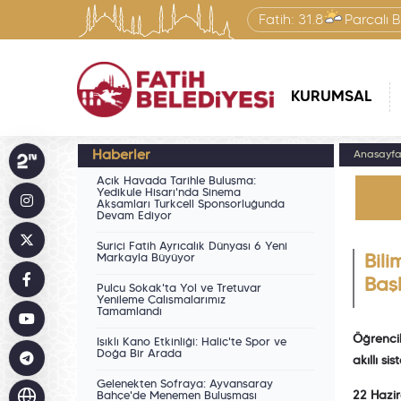
Fatih:
31.8
Parçalı B
KURUMSAL
Haberler
Anasayf
Açık Havada Tarihle Buluşma:
Yedikule Hisarı'nda Sinema
Akşamları Turkcell Sponsorluğunda
Devam Ediyor
Suriçi Fatih Ayrıcalık Dünyası 6 Yeni
Markayla Büyüyor
Bili
Baş
Pulcu Sokak'ta Yol ve Tretuvar
Yenileme Çalışmalarımız
Tamamlandı
Öğrencil
Işıklı Kano Etkinliği: Haliç'te Spor ve
Doğa Bir Arada
akıllı s
Gelenekten Sofraya: Ayvansaray
22 Hazi
Bahçe'de Menemen Buluşması