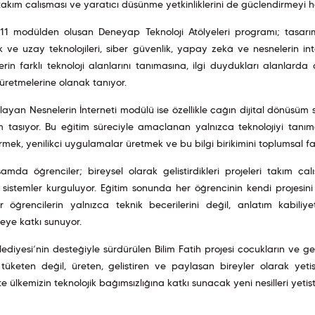
akım çalışması ve yaratıcı düşünme yetkinliklerini de güçlendirmeyi he
11 modülden oluşan Deneyap Teknoloji Atölyeleri programı; tasarım 
k ve uzay teknolojileri, siber güvenlik, yapay zekâ ve nesnelerin inte
erin farklı teknoloji alanlarını tanımasına, ilgi duydukları alanlar
 üretmelerine olanak tanıyor.
layan Nesnelerin İnterneti modülü ise özellikle çağın dijital dönüşüm 
m taşıyor. Bu eğitim süreciyle amaçlanan yalnızca teknolojiyi tanı
mek, yenilikçi uygulamalar üretmek ve bu bilgi birikimini toplumsal 
mda öğrenciler; bireysel olarak geliştirdikleri projeleri takım çal
sistemler kurguluyor. Eğitim sonunda her öğrencinin kendi projesini
 öğrencilerin yalnızca teknik becerilerini değil, anlatım kabiliyetl
meye katkı sunuyor.
lediyesi’nin desteğiyle sürdürülen Bilim Fatih projesi çocukların ve gen
üketen değil, üreten, geliştiren ve paylaşan bireyler olarak yetişt
e ülkemizin teknolojik bağımsızlığına katkı sunacak yeni nesilleri yetiş