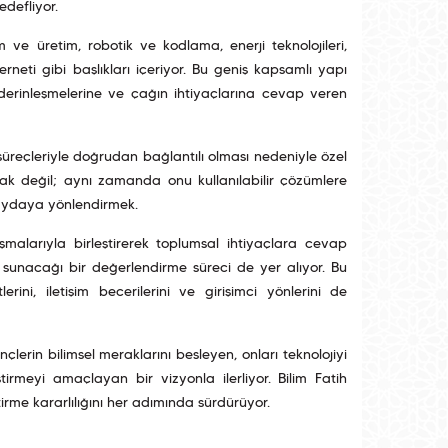
defliyor.
ve üretim, robotik ve kodlama, enerji teknolojileri,
rneti gibi başlıkları içeriyor. Bu geniş kapsamlı yapı
da derinleşmelerine ve çağın ihtiyaçlarına cevap veren
süreçleriyle doğrudan bağlantılı olması nedeniyle özel
mak değil; aynı zamanda onu kullanılabilir çözümlere
faydaya yönlendirmek.
ışmalarıyla birleştirerek toplumsal ihtiyaçlara cevap
 sunacağı bir değerlendirme süreci de yer alıyor. Bu
erini, iletişim becerilerini ve girişimci yönlerini de
çlerin bilimsel meraklarını besleyen, onları teknolojiyi
irmeyi amaçlayan bir vizyonla ilerliyor. Bilim Fatih
tirme kararlılığını her adımında sürdürüyor.