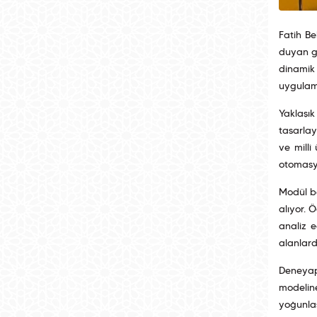
Fatih Be
duyan ge
dinamik
uygulamal
Yaklaşı
tasarlay
ve millî
otomasyo
Modül bo
alıyor. 
analiz e
alanlard
Deneyap 
modelin
yoğunlaş