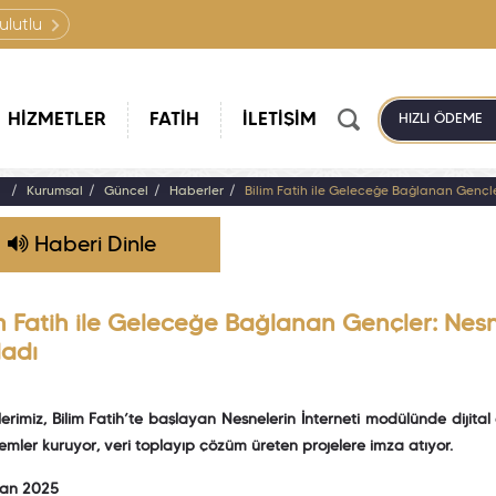
ulutlu
HİZMETLER
FATİH
İLETİŞİM
HIZLI ÖDEME
a
Kurumsal
Güncel
Haberler
Bilim Fatih ile Geleceğe Bağlanan Gençler
Haberi Dinle
m Fatih ile Geleceğe Bağlanan Gençler: Nesne
ladı
erimiz, Bilim Fatih’te başlayan Nesnelerin İnterneti modülünde dijital
istemler kuruyor, veri toplayıp çözüm üreten projelere imza atıyor.
ran 2025