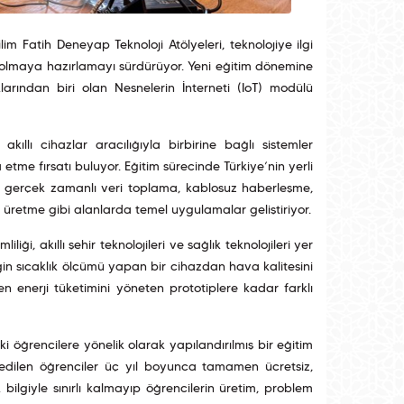
im Fatih Deneyap Teknoloji Atölyeleri, teknolojiye ilgi
ri olmaya hazırlamayı sürdürüyor. Yeni eğitim dönemine
arından biri olan Nesnelerin İnterneti (IoT) modülü
llı cihazlar aracılığıyla birbirine bağlı sistemler
me fırsatı buluyor. Eğitim sürecinde Türkiye’nin yerli
er; gerçek zamanlı veri toplama, kablosuz haberleşme,
üretme gibi alanlarda temel uygulamalar geliştiriyor.
ği, akıllı şehir teknolojileri ve sağlık teknolojileri yer
neğin sıcaklık ölçümü yapan bir cihazdan hava kalitesini
en enerji tüketimini yöneten prototiplere kadar farklı
aki öğrencilere yönelik olarak yapılandırılmış bir eğitim
edilen öğrenciler üç yıl boyunca tamamen ücretsiz,
k bilgiyle sınırlı kalmayıp öğrencilerin üretim, problem