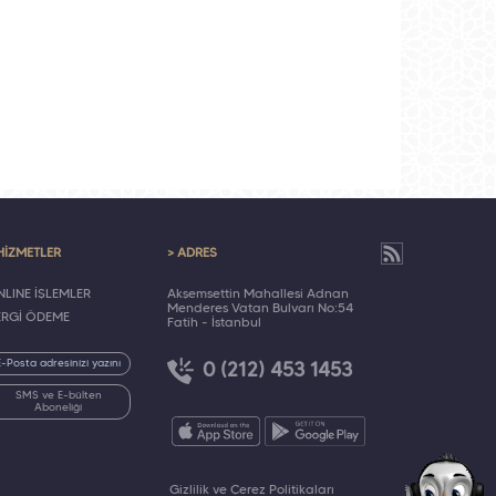
HİZMETLER
> ADRES
LINE İŞLEMLER
Akşemsettin Mahallesi Adnan
Menderes Vatan Bulvarı No:54
ERGİ ÖDEME
Fatih - İstanbul
0 (212) 453 1453
SMS ve E-bülten
Aboneliği
Gizlilik ve Çerez Politikaları