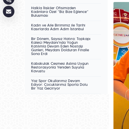
Halkla İlişkiler Ofisimizden
Kadınlara Özel “Biz Bize Eğlence”
Buluşması
Kadın ve Aile Birimimiz ile Tarihî
Kasırlarda Adım Adım İstanbul
Bir Dönem, Sayısız Hatıra: Topkapı
Kaleiçi Meydanı'nda Yoğun
Katılımla Devam Eden Nostalji
Günleri, Meydanı Dolduran Finalle
Sona Erdi
Kabakulak Çeşmesi Aslına Uygun
Restorasyonla Yeniden Suyuna
Kavuştu
Yaz Spor Okullarımız Devam
Ediyor: Çocuklarımız Sporla Dolu
Bir Yaz Geçiriyor