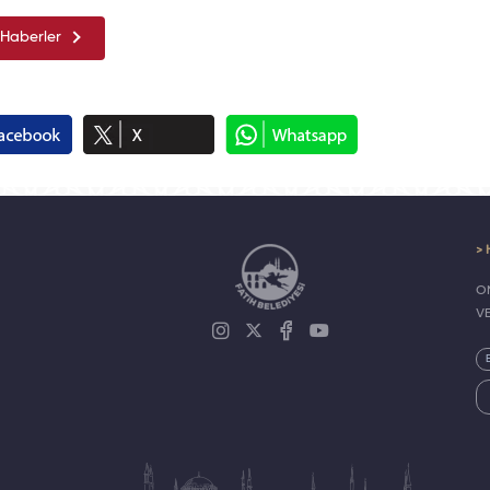
Haberler
> 
ON
V