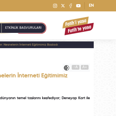
EN
ETKİNLİK BAŞVURULARI
: Nesnelerin İnterneti Eğitimimiz Başladı
-A
A+
lerin İnterneti Eğitimimiz
 dünyanın temel taşlarını keşfediyor; Deneyap Kart ile