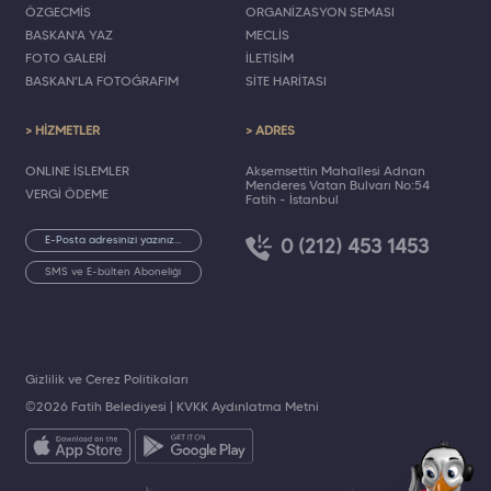
ÖZGEÇMİŞ
ORGANİZASYON ŞEMASI
BAŞKAN'A YAZ
MECLİS
FOTO GALERİ
İLETİŞİM
BAŞKAN'LA FOTOĞRAFIM
SİTE HARİTASI
> HİZMETLER
> ADRES
ONLINE İŞLEMLER
Akşemsettin Mahallesi Adnan
Menderes Vatan Bulvarı No:54
VERGİ ÖDEME
Fatih - İstanbul
0 (212) 453 1453
SMS ve E-bülten Aboneliği
Gizlilik ve Çerez Politikaları
©2026 Fatih Belediyesi |
KVKK Aydınlatma Metni