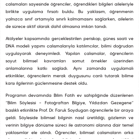
çalışmaları sayesinde öğrenciler, öğrendikleri bilgileri aileleriyle
birlikte uygulama fırsatı buldu. Bu yaklaşım, öğrenmenin
yalnızca sınıf ortamıyla sınırlı kalmamasını sağlarken, ailelerin
de sürece aktif olarak dahil olmasına imkân tanıdı.
Atölyeler kapsamında gerçekleştirilen periskop, güneş saati ve
DNA modeli yapımı çalışmalarıyla katılımcılar, bilimi doğrudan
uygulayarak deneyimledi. Yapılan çalışmalar, öğrencilerin
soyut bilimsel kavramları somut örnekler üzerinden
anlamalarına katkı sağladı. Aynı zamanda uygulamalı
etkinlikler, öğrencilerin merak duygusunu canlı tutarak bilime
karşı ilgilerinin güçlenmesine destek oldu.
Programın devamında Bilim Fatih ev sahipliğinde düzenlenen
“Bilim Söyleşisi – Fotoğraftan Bilgiye, Yıldızdan Gezegene”
başlıklı etkinlikte Prof. Dr. Faruk Soydugan öğrencilerle bir araya
geldi. Söyleşide bilimsel bilginin nasıl üretildiği, gözlemin ve
verinin bilgiye dönüşme süreci ile astronomi alanına dair temel
yaklaşımlar ele alındı. Öğrenciler, bilimsel çalışmaların arka