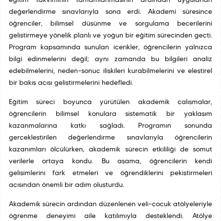
eğitim takviminin tamamlanmasının ardından uygulanan
değerlendirme sınavlarıyla sona erdi. Akademi süresince
öğrenciler, bilimsel düşünme ve sorgulama becerilerini
geliştirmeye yönelik planlı ve yoğun bir eğitim sürecinden geçti.
Program kapsamında sunulan içerikler, öğrencilerin yalnızca
bilgi edinmelerini değil; aynı zamanda bu bilgileri analiz
edebilmelerini, neden–sonuç ilişkileri kurabilmelerini ve eleştirel
bir bakış açısı geliştirmelerini hedefledi.
Eğitim süreci boyunca yürütülen akademik çalışmalar,
öğrencilerin bilimsel konulara sistematik bir yaklaşım
kazanmalarına katkı sağladı. Programın sonunda
gerçekleştirilen değerlendirme sınavlarıyla öğrencilerin
kazanımları ölçülürken, akademik sürecin etkililiği de somut
verilerle ortaya kondu. Bu aşama, öğrencilerin kendi
gelişimlerini fark etmeleri ve öğrendiklerini pekiştirmeleri
açısından önemli bir adım oluşturdu.
Akademik sürecin ardından düzenlenen veli–çocuk atölyeleriyle
öğrenme deneyimi aile katılımıyla desteklendi. Atölye