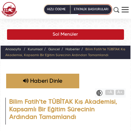
HIZLI ÖDEME
ETKİNLİK BAŞVURULARI
Sol Menüler
Anasayfa
Kurumsal
Güncel
Haberler
Bilim Fatih'te TÜBİTAK Kış
Akademisi, Kapsamlı Bir Eğitim Sürecinin Ardından Tamamlandı
Haberi Dinle
-A
A+
Bilim Fatih'te TÜBİTAK Kış Akademisi,
Kapsamlı Bir Eğitim Sürecinin
Ardından Tamamlandı