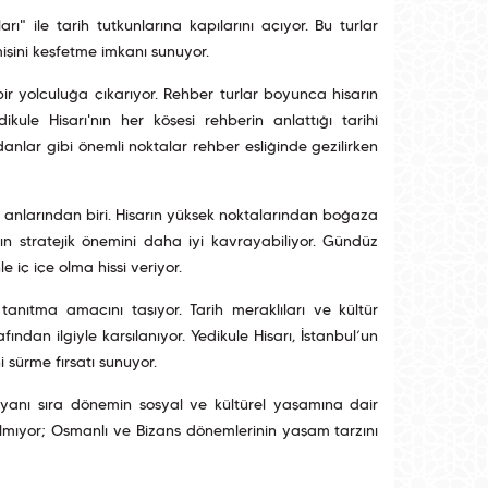
ı" ile tarih tutkunlarına kapılarını açıyor. Bu turlar
mişini keşfetme imkanı sunuyor.
bir yolculuğa çıkarıyor. Rehber turlar boyunca hisarın
kule Hisarı'nın her köşesi rehberin anlattığı tarihî
ndanlar gibi önemli noktalar rehber eşliğinde gezilirken
l anlarından biri. Hisarın yüksek noktalarından boğaza
n stratejik önemini daha iyi kavrayabiliyor. Gündüz
 iç içe olma hissi veriyor.
 tanıtma amacını taşıyor. Tarih meraklıları ve kültür
ından ilgiyle karşılanıyor. Yedikule Hisarı, İstanbul’un
ni sürme fırsatı sunuyor.
ın yanı sıra dönemin sosyal ve kültürel yaşamına dair
kalmıyor; Osmanlı ve Bizans dönemlerinin yaşam tarzını