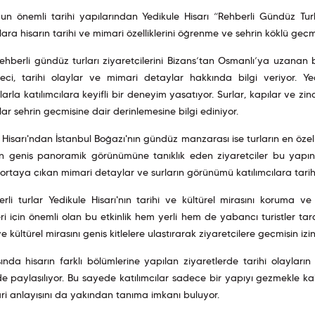
’un önemli tarihî yapılarından Yedikule Hisarı “Rehberli Gündüz Turlar
ılara hisarın tarihî ve mimari özelliklerini öğrenme ve şehrin köklü geç
rehberli gündüz turları ziyaretçilerini Bizans’tan Osmanlı’ya uzanan 
eci, tarihî olaylar ve mimari detaylar hakkında bilgi veriyor. Yedi
arla katılımcılara keyifli bir deneyim yaşatıyor. Surlar, kapılar ve zi
ılar şehrin geçmişine dair derinlemesine bilgi ediniyor.
 Hisarı'ndan İstanbul Boğazı'nın gündüz manzarası ise turların en öze
in geniş panoramik görünümüne tanıklık eden ziyaretçiler bu yapını
 ortaya çıkan mimari detaylar ve surların görünümü katılımcılara tarihle
rli turlar Yedikule Hisarı'nın tarihî ve kültürel mirasını koruma ve
ri için önemli olan bu etkinlik hem yerli hem de yabancı turistler taraf
ve kültürel mirasını geniş kitlelere ulaştırarak ziyaretçilere geçmişin izi
sında hisarın farklı bölümlerine yapılan ziyaretlerde tarihî olaylar
 de paylaşılıyor. Bu sayede katılımcılar sadece bir yapıyı gezmekle 
i anlayışını da yakından tanıma imkanı buluyor.