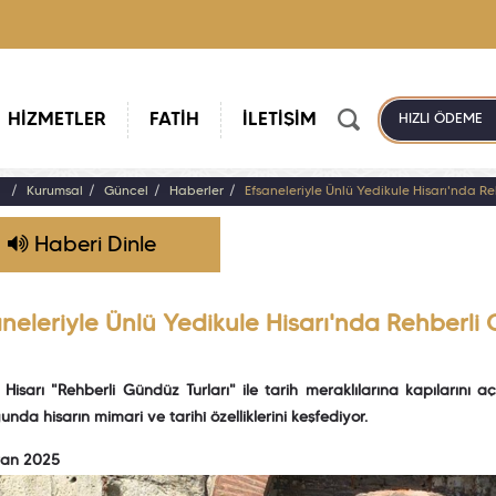
HİZMETLER
FATİH
İLETİŞİM
HIZLI ÖDEME
a
Kurumsal
Güncel
Haberler
Efsaneleriyle Ünlü Yedikule Hisarı'nda R
Haberi Dinle
aneleriyle Ünlü Yedikule Hisarı'nda Rehberli
 Hisarı "Rehberli Gündüz Turları" ile tarih meraklılarına kapılarını a
unda hisarın mimari ve tarihî özelliklerini keşfediyor.
ran 2025