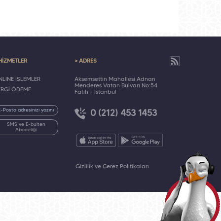
HİZMETLER
> ADRES
LINE İŞLEMLER
Akşemsettin Mahallesi Adnan
Menderes Vatan Bulvarı No:54
ERGİ ÖDEME
Fatih - İstanbul
0 (212) 453 1453
SMS ve E-bülten
Aboneliği
Gizlilik ve Çerez Politikaları