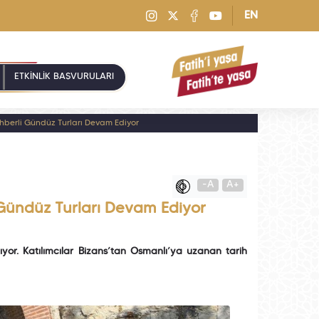
EN
ETKİNLİK BAŞVURULARI
ehberli Gündüz Turları Devam Ediyor
-A
A+
 Gündüz Turları Devam Ediyor
çıyor. Katılımcılar Bizans’tan Osmanlı’ya uzanan tarih