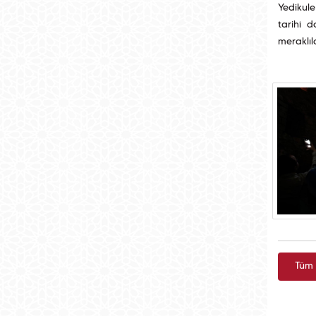
Yedikule
tarihî 
meraklıl
Tüm 