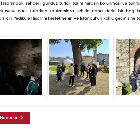
 Hisarı’ndaki rehberli gündüz turları tarihî mirasın korunması ve tanıtı
dokusunu canlı tutarken katılımcılara şehirle daha derin bir bağ k
arı için Yedikule Hisarı’nı keşfetmenin ve İstanbul’un köklü geçmişine ta
Haberler