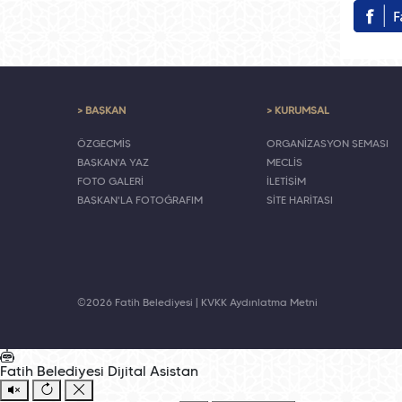
> BAŞKAN
> KURUMSAL
ÖZGEÇMİŞ
ORGANİZASYON ŞEMASI
BAŞKAN'A YAZ
MECLİS
FOTO GALERİ
İLETİŞİM
BAŞKAN'LA FOTOĞRAFIM
SİTE HARİTASI
©2026 Fatih Belediyesi |
KVKK Aydınlatma Metni
Fatih Belediyesi
Dijital Asistan