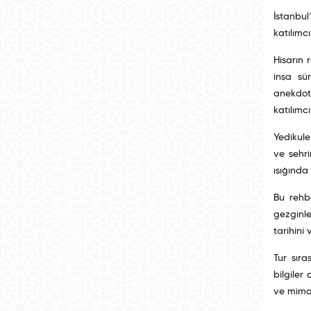
İstanbul
katılımc
Hisarın 
inşa sür
anekdotl
katılımc
Yedikule
ve şehr
ışığında
Bu rehbe
gezginle
tarihini 
Tur sıra
bilgiler
ve mimar