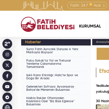
Fatih:
24.7
Açık
KURUMSAL
Haberler
Anasayf
Suriçi Fatih Ayrıcalık Dünyası 6 Yeni
Markayla Büyüyor
Pulcu Sokak'ta Yol ve Tretuvar
Yenileme Çalışmalarımız
Tamamlandı
Efs
Işıklı Kano Etkinliği: Haliç'te Spor ve
Doğa Bir Arada
Yedikule
Gelenekten Sofraya: Ayvansaray
Bahçe'de Menemen Buluşması
yolculuğ
Halkla İlişkiler Ofisimizden
30 Hazi
Kadınlara Özel “Biz Bize Eğlence”
Buluşması