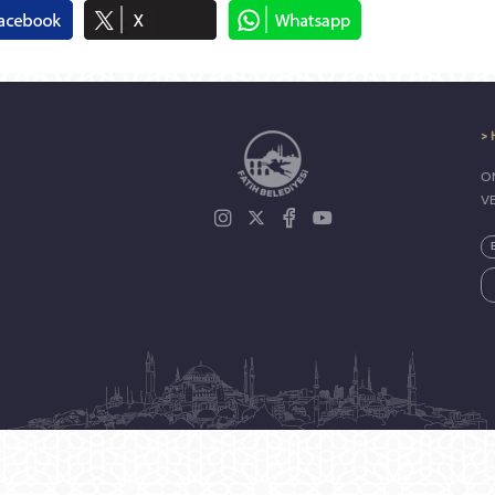
> 
ON
V