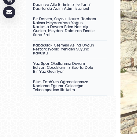
Kadın ve Aile Birimimiz ile Tarihî
Kasırlarda Adım Adım İstanbul
Bir Dönem, Sayısız Hatıra: Topkapı
Kaleiçi Meydanı'nda Yoğun
Katılımla Devam Eden Nostalji
Günleri, Meydanı Dolduran Finalle
Sona Erdi
Kabakulak Çeşmesi Aslına Uygun
Restorasyonla Yeniden Suyuna
Kavuştu
Yaz Spor Okullarımız Devam
Ediyor: Çocuklarımız Sporla Dolu
Bir Yaz Geçiriyor
Bilim Fatih'ten Öğrencilerimize
Kodlama Eğitimi: Geleceğin
Teknolojisi İçin İlk Adım