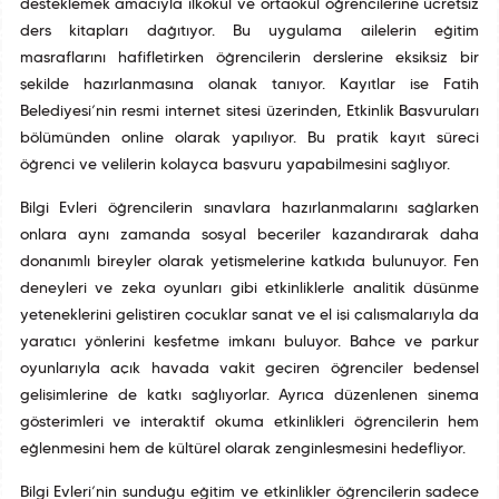
desteklemek amacıyla ilkokul ve ortaokul öğrencilerine ücretsiz
ders kitapları dağıtıyor. Bu uygulama ailelerin eğitim
masraflarını hafifletirken öğrencilerin derslerine eksiksiz bir
şekilde hazırlanmasına olanak tanıyor. Kayıtlar ise Fatih
Belediyesi’nin resmi internet sitesi üzerinden, Etkinlik Başvuruları
bölümünden online olarak yapılıyor. Bu pratik kayıt süreci
öğrenci ve velilerin kolayca başvuru yapabilmesini sağlıyor.
Bilgi Evleri öğrencilerin sınavlara hazırlanmalarını sağlarken
onlara aynı zamanda sosyal beceriler kazandırarak daha
donanımlı bireyler olarak yetişmelerine katkıda bulunuyor. Fen
deneyleri ve zeka oyunları gibi etkinliklerle analitik düşünme
yeteneklerini geliştiren çocuklar sanat ve el işi çalışmalarıyla da
yaratıcı yönlerini keşfetme imkanı buluyor. Bahçe ve parkur
oyunlarıyla açık havada vakit geçiren öğrenciler bedensel
gelişimlerine de katkı sağlıyorlar. Ayrıca düzenlenen sinema
gösterimleri ve interaktif okuma etkinlikleri öğrencilerin hem
eğlenmesini hem de kültürel olarak zenginleşmesini hedefliyor.
Bilgi Evleri’nin sunduğu eğitim ve etkinlikler öğrencilerin sadece