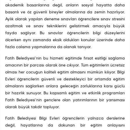
akademik başarılarına değil, onların sosyal hayatta daha
başarılı ve öz güvenli bireyler olmalarına da zemin hazırlıyor.
Aylık olarak yapılan deneme sınavları öğrencilere sınav stresini
azaltmak ve sınav tekniklerini geliştirmek amacıyla büyük
fayda sağlıyor. Bu sınavlar öğrencilerin bilgi düzeylerini
ölçerken aynı zamanda eksik oldukları konular üzerinde daha
fazla çalışma yapmalarına da olanak tanıyor.
Fatih Belediyesi’nin bu hizmeti eğitimde fırsat eşitliği sağlama
amacının bir parçası olarak öne çıkıyor. Tüm eğitimlerin ücretsiz
olması her çocuğun kaliteli eğitim almasını mümkün kılıyor. Bilgi
Evleri öğrencilerin güvenli ve destekleyici bir ortamda eğitim
almalarını sağlarken onlara geleceğin zorluklarına karşı güçlü
bir hazırlık sunuyor. Bu kapsamlı eğitim ve etkinlik programları
Fatih Belediyesi’nin gençlere olan yatırımlarının bir yansıması
olarak büyük takdir topluyor.
Fatih Belediyesi Bilgi Evleri öğrencilerin yalnızca derslerine
değil, hayatlarına da dokunan bir eğitim anlayışını