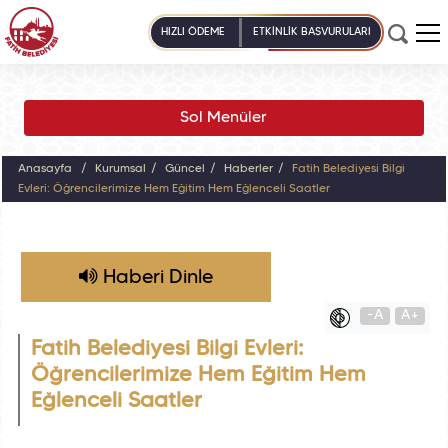
HIZLI ÖDEME
ETKİNLİK BAŞVURULARI
Sol Menüler
Anasayfa
Kurumsal
Güncel
Haberler
Fatih Belediyesi Bilgi
Evleri: Öğrencilerimize Hem Eğitim Hem Eğlenceli Saatler
Haberi Dinle
-A
A+
Fatih Belediyesi Bilgi Evleri:
Öğrencilerimize Hem Eğitim Hem
Eğlenceli Saatler