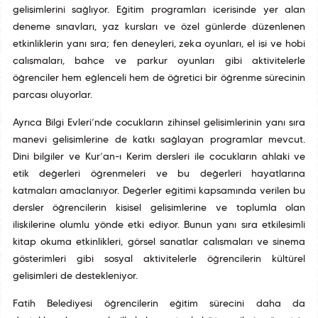
gelişimlerini sağlıyor. Eğitim programları içerisinde yer alan
deneme sınavları, yaz kursları ve özel günlerde düzenlenen
etkinliklerin yanı sıra; fen deneyleri, zeka oyunları, el işi ve hobi
çalışmaları, bahçe ve parkur oyunları gibi aktivitelerle
öğrenciler hem eğlenceli hem de öğretici bir öğrenme sürecinin
parçası oluyorlar.
Ayrıca Bilgi Evleri’nde çocukların zihinsel gelişimlerinin yanı sıra
manevi gelişimlerine de katkı sağlayan programlar mevcut.
Dini bilgiler ve Kur’an-ı Kerim dersleri ile çocukların ahlaki ve
etik değerleri öğrenmeleri ve bu değerleri hayatlarına
katmaları amaçlanıyor. Değerler eğitimi kapsamında verilen bu
dersler öğrencilerin kişisel gelişimlerine ve toplumla olan
ilişkilerine olumlu yönde etki ediyor. Bunun yanı sıra etkileşimli
kitap okuma etkinlikleri, görsel sanatlar çalışmaları ve sinema
gösterimleri gibi sosyal aktivitelerle öğrencilerin kültürel
gelişimleri de destekleniyor.
Fatih Belediyesi öğrencilerin eğitim sürecini daha da