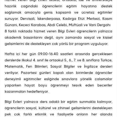
hizmet veren Bilgi Evleri ilkokul, ortaokul, lise ve üniversiteye
hazırlık çağındaki öğrencilerin eğitim hayatına destek
sağlamak amacıyla geniş kapsamlı ve ücretsiz eğitimler
sunuyor. Dervişali, İskenderpaşa, Kadırga Etüt Merkezi, Kasım
Günani, Keçeci Karabaş, Abdi Çelebi, Müftüali ve Vani Dergahı
8 farklı noktada hizmet veren Bilgi Evleri öğrencilerin yalnızca
akademik başarılarını değil, aynı zamanda sosyal ve kişisel
gelişimlerini de destekleyen çok yönlü bir program uyguluyor.
Hafta içi her gün 09.00-16.40 saatleri arasında gerçekleşen
derslerde ilkokul 4. sınıf ile ortaokul 5., 6., 7. ve 8. sınıflara Türkçe,
Matematik, Fen Bilimleri, Sosyal Bilgiler ve İngilizce dersleri
veriliyor. Pazartesi günleri kapalı olan birimlerde öğrenciler
deneyimli eğitimciler eşliğinde sınavlara yönelik çalışmalar
yaparken hayat boyu öğrenmeyi teşvik eden beceriler
kazanmaları hedefleniyor.
Bilgi Evleri yalnızca ders odaklı bir eğitim sunmakla kalmıyor,
öğrencilerin sosyal, kültürel ve zihinsel gelişimlerini destekleyen
pek çok farklı etkinlik ve faaliyetle onların her alanda