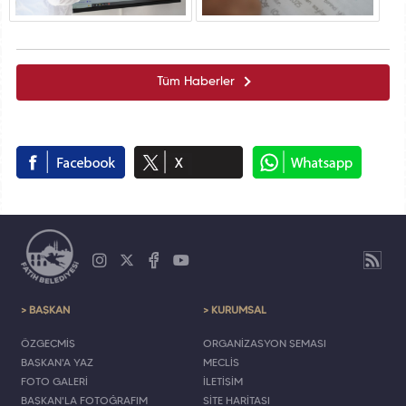
Tüm Haberler
> BAŞKAN
> KURUMSAL
ÖZGEÇMİŞ
ORGANİZASYON ŞEMASI
BAŞKAN'A YAZ
MECLİS
FOTO GALERİ
İLETİŞİM
BAŞKAN'LA FOTOĞRAFIM
SİTE HARİTASI