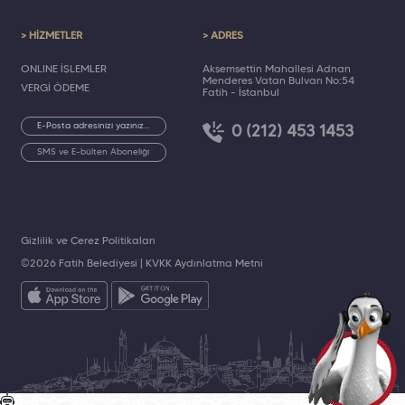
> HİZMETLER
> ADRES
ONLINE İŞLEMLER
Akşemsettin Mahallesi Adnan
Menderes Vatan Bulvarı No:54
VERGİ ÖDEME
Fatih - İstanbul
0 (212) 453 1453
SMS ve E-bülten Aboneliği
Gizlilik ve Çerez Politikaları
©2026 Fatih Belediyesi |
KVKK Aydınlatma Metni