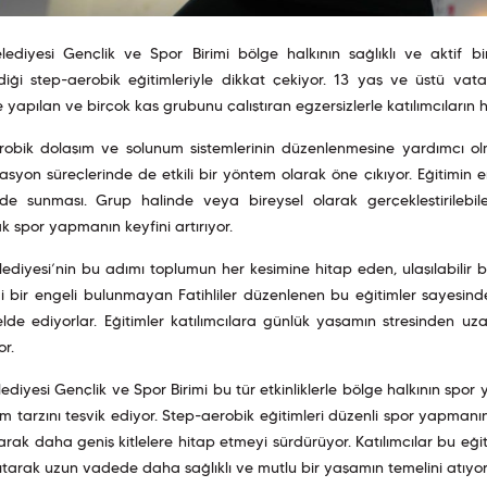
elediyesi Gençlik ve Spor Birimi bölge halkının sağlıklı ve akti
diği step-aerobik eğitimleriyle dikkat çekiyor. 13 yaş ve üstü vat
e yapılan ve birçok kas grubunu çalıştıran egzersizlerle katılımcıların h
robik dolaşım ve solunum sistemlerinin düzenlenmesine yardımcı ol
tasyon süreçlerinde de etkili bir yöntem olarak öne çıkıyor. Eğitimin e
ilde sunması. Grup halinde veya bireysel olarak gerçekleştirilebil
k spor yapmanın keyfini artırıyor.
lediyesi’nin bu adımı toplumun her kesimine hitap eden, ulaşılabilir 
 bir engeli bulunmayan Fatihliler düzenlenen bu eğitimler sayesinde
elde ediyorlar. Eğitimler katılımcılara günlük yaşamın stresinden uz
r.
lediyesi Gençlik ve Spor Birimi bu tür etkinliklerle bölge halkının spor
m tarzını teşvik ediyor. Step-aerobik eğitimleri düzenli spor yapmanın
arak daha geniş kitlelere hitap etmeyi sürdürüyor. Katılımcılar bu eği
tarak uzun vadede daha sağlıklı ve mutlu bir yaşamın temelini atıyor