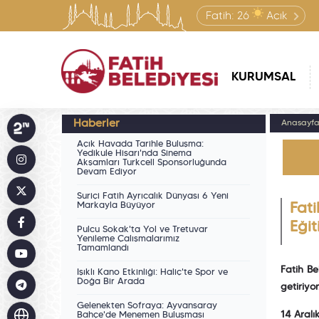
Fatih:
26
Açık
KURUMSAL
Haberler
Anasayf
Açık Havada Tarihle Buluşma:
Yedikule Hisarı'nda Sinema
Akşamları Turkcell Sponsorluğunda
Devam Ediyor
Suriçi Fatih Ayrıcalık Dünyası 6 Yeni
Markayla Büyüyor
Fati
Eğit
Pulcu Sokak'ta Yol ve Tretuvar
Yenileme Çalışmalarımız
Tamamlandı
Fatih Be
Işıklı Kano Etkinliği: Haliç'te Spor ve
Doğa Bir Arada
getiriyo
Gelenekten Sofraya: Ayvansaray
14 Aralı
Bahçe'de Menemen Buluşması