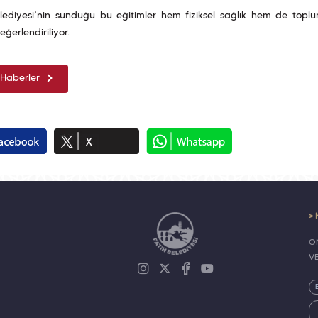
elediyesi’nin sunduğu bu eğitimler hem fiziksel sağlık hem de topl
eğerlendiriliyor.
Haberler
> 
ON
V