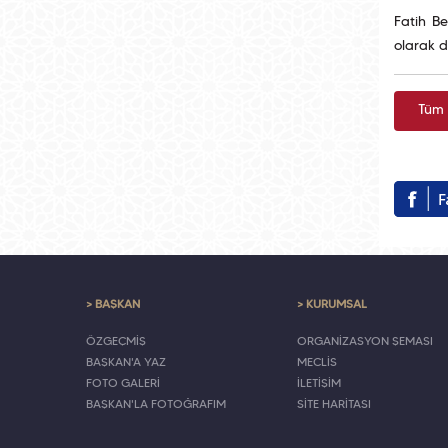
Fatih B
olarak d
Tüm 
> BAŞKAN
> KURUMSAL
ÖZGEÇMİŞ
ORGANİZASYON ŞEMASI
BAŞKAN'A YAZ
MECLİS
FOTO GALERİ
İLETİŞİM
BAŞKAN'LA FOTOĞRAFIM
SİTE HARİTASI