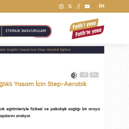
EN
ETKİNLİK BAŞVURULARI
zden Sağlıklı Yaşam İçin Step-Aerobik Eğitimi
-A
A+
ğlıklı Yaşam İçin Step-Aerobik
eğitimleriyle fiziksel ve psikolojik sağlığı bir araya
pılarını aralıyor.