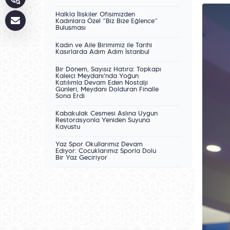
Halkla İlişkiler Ofisimizden
Kadınlara Özel “Biz Bize Eğlence”
Buluşması
Kadın ve Aile Birimimiz ile Tarihî
Kasırlarda Adım Adım İstanbul
Bir Dönem, Sayısız Hatıra: Topkapı
Kaleiçi Meydanı'nda Yoğun
Katılımla Devam Eden Nostalji
Günleri, Meydanı Dolduran Finalle
Sona Erdi
Kabakulak Çeşmesi Aslına Uygun
Restorasyonla Yeniden Suyuna
Kavuştu
Yaz Spor Okullarımız Devam
Ediyor: Çocuklarımız Sporla Dolu
Bir Yaz Geçiriyor