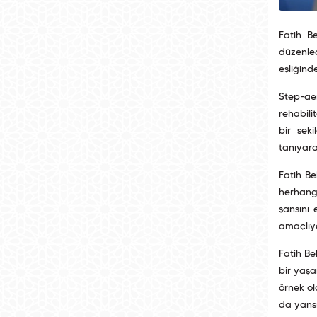
Fatih B
düzenle
eşliğind
Step-ae
rehabili
bir şek
tanıyara
Fatih Be
herhangi
şansını 
amaçlıyo
Fatih Be
bir yaşa
örnek ol
da yansı