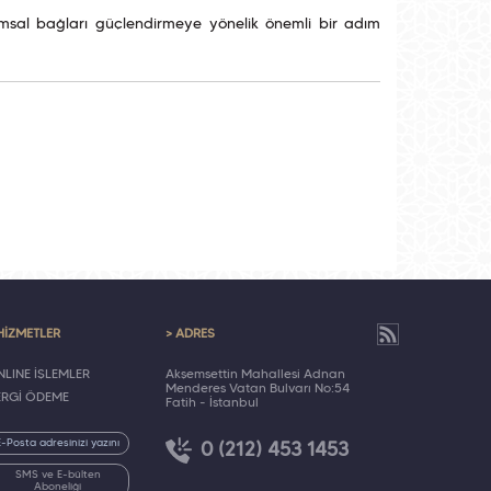
umsal bağları güçlendirmeye yönelik önemli bir adım
HİZMETLER
> ADRES
LINE İŞLEMLER
Akşemsettin Mahallesi Adnan
Menderes Vatan Bulvarı No:54
ERGİ ÖDEME
Fatih - İstanbul
0 (212) 453 1453
SMS ve E-bülten
Aboneliği