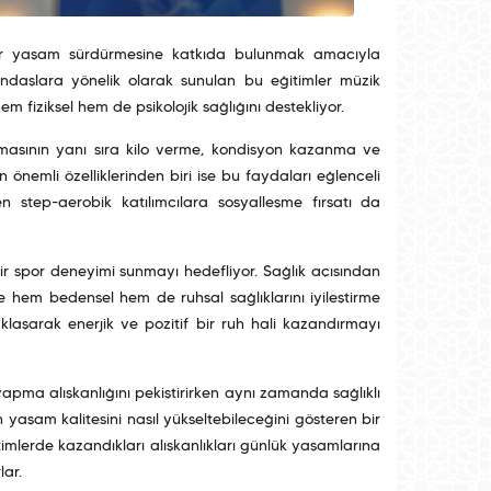
f bir yaşam sürdürmesine katkıda bulunmak amacıyla
andaşlara yönelik olarak sunulan bu eğitimler müzik
em fiziksel hem de psikolojik sağlığını destekliyor.
masının yanı sıra kilo verme, kondisyon kazanma ve
n önemli özelliklerinden biri ise bu faydaları eğlenceli
en step-aerobik katılımcılara sosyalleşme fırsatı da
bir spor deneyimi sunmayı hedefliyor. Sağlık açısından
 hem bedensel hem de ruhsal sağlıklarını iyileştirme
aklaşarak enerjik ve pozitif bir ruh hali kazandırmayı
 yapma alışkanlığını pekiştirirken aynı zamanda sağlıklı
 yaşam kalitesini nasıl yükseltebileceğini gösteren bir
timlerde kazandıkları alışkanlıkları günlük yaşamlarına
lar.