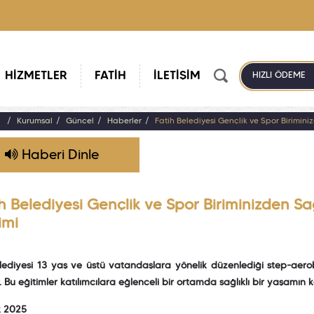
HİZMETLER
FATİH
İLETİŞİM
HIZLI ÖDEME
a
Kurumsal
Güncel
Haberler
Fatih Belediyesi Gençlik ve Spor Birimini
Haberi Dinle
h Belediyesi Gençlik ve Spor Biriminizden Sa
imi
lediyesi 13 yaş ve üstü vatandaşlara yönelik düzenlediği step-aerobik 
r. Bu eğitimler katılımcılara eğlenceli bir ortamda sağlıklı bir yaşamın ka
k 2025