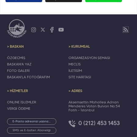
> BAŞKAN
> KURUMSAL
ÖZGEÇMİŞ
ORGANİZASYON ŞEMASI
BAŞKAN'A YAZ
MECLİS
FOTO GALERİ
İLETİŞİM
BAŞKAN'LA FOTOĞRAFIM
SİTE HARİTASI
> HİZMETLER
> ADRES
ONLINE İŞLEMLER
Akşemsettin Mahallesi Adnan
Menderes Vatan Bulvarı No:54
VERGİ ÖDEME
Fatih - İstanbul
0 (212) 453 1453
SMS ve E-bülten Aboneliği