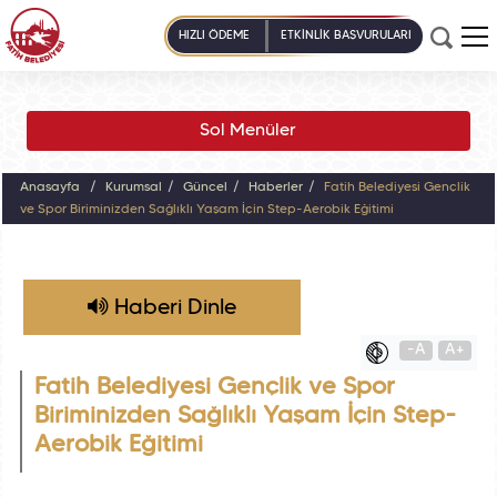
HIZLI ÖDEME
ETKİNLİK BAŞVURULARI
Sol Menüler
Anasayfa
Kurumsal
Güncel
Haberler
Fatih Belediyesi Gençlik
ve Spor Biriminizden Sağlıklı Yaşam İçin Step-Aerobik Eğitimi
Haberi Dinle
-A
A+
Fatih Belediyesi Gençlik ve Spor
Biriminizden Sağlıklı Yaşam İçin Step-
Aerobik Eğitimi