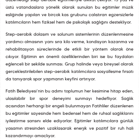
düzenlediği step-aerobik eğitimleriyle dikkat çekiyor. 13 yaş ve
üstü vatandaşlara yönelik olarak sunulan bu eğitimler müzik
eşliğinde yapılan ve birçok kas grubunu çalıştıran egzersizlerle
katılımcıların hem fiziksel hem de psikolojik sağlığını destekliyor.
Step-aerobik dolaşım ve solunum sistemlerinin düzenlenmesine
yardımcı olmasının yanı sıra kilo verme, kondisyon kazanma ve
rehabilitasyon süreçlerinde de etkili bir yöntem olarak öne
çıkıyor. Eğitimin en önemli özelliklerinden biri ise bu faydaları
eğlenceli bir şekilde sunması. Grup halinde veya bireysel olarak
gerçekleştirilebilen step-aerobik katılımcılara sosyalleşme fırsatı
da tanıyarak spor yapmanın keyfini artırıyor.
Fatih Belediyesi’nin bu adımı toplumun her kesimine hitap eden,
ulaşılabilir bir spor deneyimi sunmayı hedefliyor. Sağlık
açısından herhangi bir engeli bulunmayan Fatihliler düzenlenen
bu eğitimler sayesinde hem bedensel hem de ruhsal sağlıklarını
iyileştirme şansını elde ediyorlar. Eğitimler katılımcılara günlük
yaşamın stresinden uzaklaşarak enerjik ve pozitif bir ruh hali
kazandırmayı amaçlıyor.