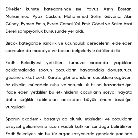
Erkekler kumite kategorisinde ise Yavuz Asrın Bostan,
Muhammed Ayaz Cuşkun, Muhammed Selim Güvenç, Akın
Güney, Eymen Emin, Evren Cemal Yol, Emir Göbel ve Salim Asaf
Dereli şampiyonluk kürsüsünde yer aldı.
Birçok kategoride ikincilik ve üçüncülük derecelerini elde eden
sporcular da madalya ve başarı belgeleriyle ödüllendirildi.
Fatih Belediyesi yetkilileri turnuva sırasında yaptıkları
açıklamalarda sporun çocukların hayatındaki dönüştürücü
gücüne dikkat çekti. Karate gibi branşların çocuklara özgüven,
öz disiplin, mücadele ruhu ve sorumluluk bilinci kazandırdığını
ifade eden yetkililer bu etkinliklerin çocukların sosyal hayata
daha sağlıklı katılmaları açısından büyük önem taşıdığını
vurguladı.
Sporun akademik başarıyı da olumlu etkilediği ve çocukların
bireysel gelişimlerine uzun vadeli katkılar sunduğu belirtilirken
Fatih Belediyesi’nin bu tür organizasyonlarla gençlerin yanında