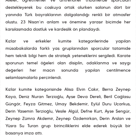
Aileler, öğretmenler ve antrenörler tribünlerde sporcuları
destekleyerek bu coşkuya ortak olurken salonun dört bir
yanında Türk bayraklarının dalgalandığı renkli bir atmosfer
oluştu. 23 Nisan’ın anlam ve önemine yaraşır biçimde her
karşılaşmada dostluk ve kardeşlik ön plandaydı.
Kızlar ve erkekler kumite kategorilerinde yapılan
müsabakalarda farklı yaş gruplarından sporcular tatamide
hem teknik bilgi hem de stratejik yeteneklerini sergiledi. Karate
sporunun temel öğeleri olan disiplin, odaklanma ve saygı
değerleri her maçın sonunda yapılan centilmence
selamlaşmalarla perçinlendi.
Kızlar kumite kategorisinde Alisa Elvin Çakır, Berra Zeynep
Kaya, Deniz Nuran Terzioğlu, Ayşe Deva Dereli, Beril Çağlasu
Güngör, Feyza Gitmez, Umay Bekdemir, Eylül Duru Uçarkuş,
Derin Yasemin Terzioğlu, Vesile Algül, Defne Kurt, Ayşe Şengür,
Zeynep Zümra Akdemir, Zeynep Özdemirkan, Derin Arslan ve
Yüsra Su Turan grup birinciliklerini elde ederek büyük bir
başarıya imza attı.