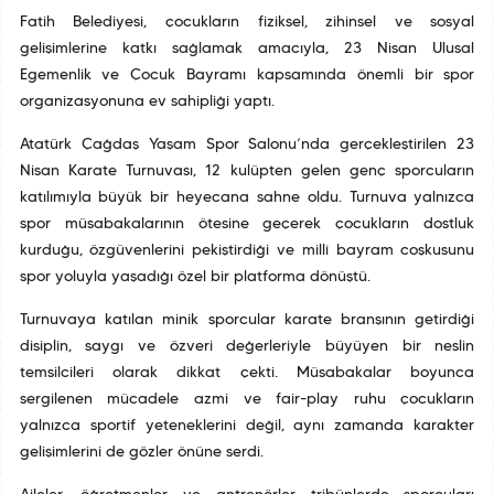
Fatih Belediyesi, çocukların fiziksel, zihinsel ve sosyal
gelişimlerine katkı sağlamak amacıyla, 23 Nisan Ulusal
Egemenlik ve Çocuk Bayramı kapsamında önemli bir spor
organizasyonuna ev sahipliği yaptı.
Atatürk Çağdaş Yaşam Spor Salonu’nda gerçekleştirilen 23
Nisan Karate Turnuvası, 12 kulüpten gelen genç sporcuların
katılımıyla büyük bir heyecana sahne oldu. Turnuva yalnızca
spor müsabakalarının ötesine geçerek çocukların dostluk
kurduğu, özgüvenlerini pekiştirdiği ve millî bayram coşkusunu
spor yoluyla yaşadığı özel bir platforma dönüştü.
Turnuvaya katılan minik sporcular karate branşının getirdiği
disiplin, saygı ve özveri değerleriyle büyüyen bir neslin
temsilcileri olarak dikkat çekti. Müsabakalar boyunca
sergilenen mücadele azmi ve fair-play ruhu çocukların
yalnızca sportif yeteneklerini değil, aynı zamanda karakter
gelişimlerini de gözler önüne serdi.