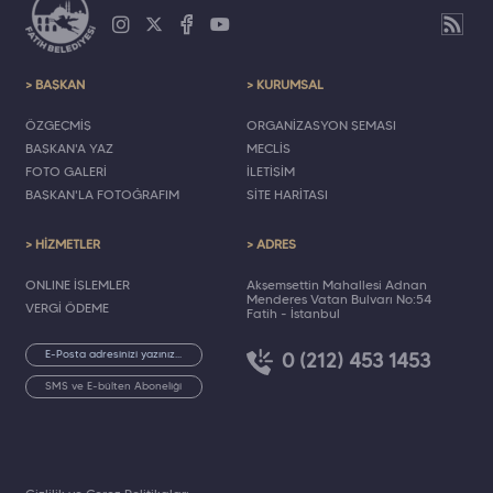
> BAŞKAN
> KURUMSAL
ÖZGEÇMİŞ
ORGANİZASYON ŞEMASI
BAŞKAN'A YAZ
MECLİS
FOTO GALERİ
İLETİŞİM
BAŞKAN'LA FOTOĞRAFIM
SİTE HARİTASI
> HİZMETLER
> ADRES
ONLINE İŞLEMLER
Akşemsettin Mahallesi Adnan
Menderes Vatan Bulvarı No:54
VERGİ ÖDEME
Fatih - İstanbul
0 (212) 453 1453
SMS ve E-bülten Aboneliği