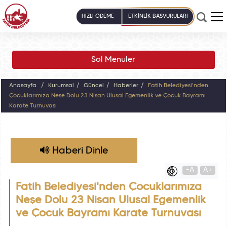
HIZLI ÖDEME
ETKİNLİK BAŞVURULARI
Sol Menüler
Anasayfa
Kurumsal
Güncel
Haberler
Fatih Belediyesi'nden
Çocuklarımıza Neşe Dolu 23 Nisan Ulusal Egemenlik ve Çocuk Bayramı
Karate Turnuvası
Haberi Dinle
-A
A+
Fatih Belediyesi'nden Çocuklarımıza
Neşe Dolu 23 Nisan Ulusal Egemenlik
ve Çocuk Bayramı Karate Turnuvası