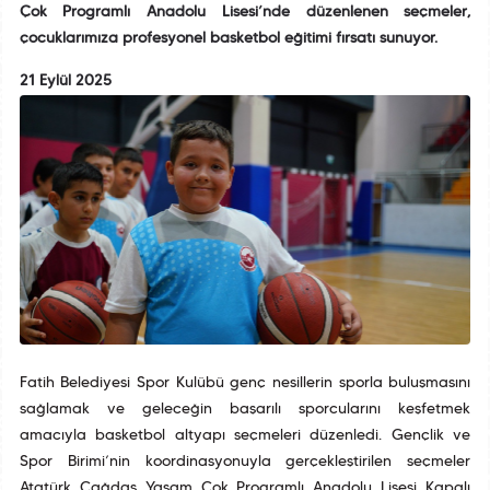
Çok Programlı Anadolu Lisesi’nde düzenlenen seçmeler,
çocuklarımıza profesyonel basketbol eğitimi fırsatı sunuyor.
21 Eylül 2025
Fatih Belediyesi Spor Kulübü genç nesillerin sporla buluşmasını
sağlamak ve geleceğin başarılı sporcularını keşfetmek
amacıyla basketbol altyapı seçmeleri düzenledi. Gençlik ve
Spor Birimi’nin koordinasyonuyla gerçekleştirilen seçmeler
Atatürk Çağdaş Yaşam Çok Programlı Anadolu Lisesi Kapalı