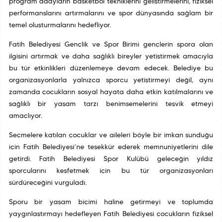
program adayların basketbol tekniklerini geliştirmelerini, fiziksel
performanslarını artırmalarını ve spor dünyasında sağlam bir
temel oluşturmalarını hedefliyor.
Fatih Belediyesi Gençlik ve Spor Birimi gençlerin spora olan
ilgisini artırmak ve daha sağlıklı bireyler yetiştirmek amacıyla
bu tür etkinlikleri düzenlemeye devam edecek. Belediye bu
organizasyonlarla yalnızca sporcu yetiştirmeyi değil, aynı
zamanda çocukların sosyal hayata daha etkin katılmalarını ve
sağlıklı bir yaşam tarzı benimsemelerini teşvik etmeyi
amaçlıyor.
Seçmelere katılan çocuklar ve aileleri böyle bir imkan sunduğu
için Fatih Belediyesi’ne teşekkür ederek memnuniyetlerini dile
getirdi. Fatih Belediyesi Spor Kulübü geleceğin yıldız
sporcularını keşfetmek için bu tür organizasyonları
sürdüreceğini vurguladı.
Sporu bir yaşam biçimi haline getirmeyi ve toplumda
yaygınlaştırmayı hedefleyen Fatih Belediyesi çocukların fiziksel