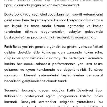
Spor Salonu’nda yoğun bir katılımla tamamlandı.
Basketbol altyapı seçmeleri çocukların hem sportif yeteneklerini
geliştirmesi hem de profesyonel bir spor kariyerine adım atması
için büyük bir fırsat sundu. Uzman eğitmenler ve koçlar
tarafından dikkatle değerlendirilen adaylar gelecekteki
basketbol eğitim programları için seçilerek ilk adımlarını attı.
Fatih Belediyesi’nin gençlere yönelik bu girişimi yalnızca fiziksel
gelişimi desteklemekle kalmayıp aynı zamanda takım ruhu,
disiplin ve spor kültürünü aşılamayı da hedefliyor. Seçmelere
katılan her çocuk sahadaki performansının yanı sıra takım
çalışması ve uyum konularında da değerlendirildi. Bu süreç
sporcuların bireysel yeteneklerini keşfetmelerine ve sosyal
becerilerini geliştirmelerine olanak tanıdı.
Seçmeleri başarıyla geçen adaylar Fatih Belediyesi Spor
Kulübü’nün profesyonel eğitim programına katılma hakkı
kazandı. Deneyimli antrenörler eşliğinde yürütülecek bu