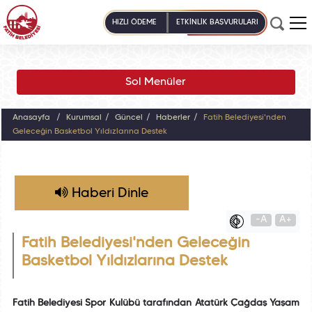
HIZLI ÖDEME
ETKİNLİK BAŞVURULARI
Sol Menüler
Anasayfa
Kurumsal
Güncel
Haberler
Fatih Belediyesi'nden
Geleceğin Basketbol Yıldızlarına Destek
Haberi Dinle
-A
A+
Fatih Belediyesi'nden Geleceğin
Basketbol Yıldızlarına Destek
Fatih Belediyesi Spor Kulübü tarafından Atatürk Çağdaş Yaşam