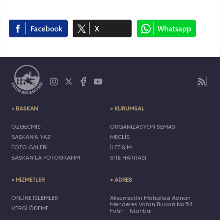
> BAŞKAN
> KURUMSAL
ÖZGEÇMİŞ
ORGANİZASYON ŞEMASI
BAŞKAN'A YAZ
MECLİS
FOTO GALERİ
İLETİŞİM
BAŞKAN'LA FOTOĞRAFIM
SİTE HARİTASI
> HİZMETLER
> ADRES
ONLINE İŞLEMLER
Akşemsettin Mahallesi Adnan
Menderes Vatan Bulvarı No:54
VERGİ ÖDEME
Fatih - İstanbul