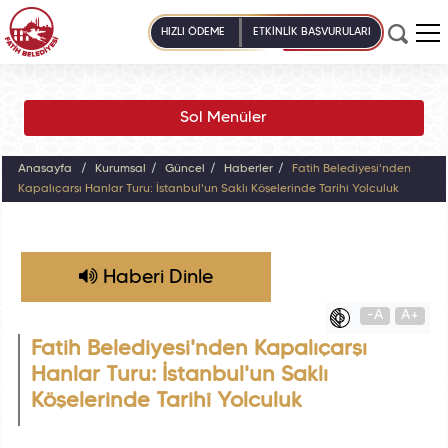
HIZLI ÖDEME
ETKİNLİK BAŞVURULARI
Sol Menüler
Anasayfa
Kurumsal
Güncel
Haberler
Fatih Belediyesi'nden
Kapalıçarşı Hanlar Turu: İstanbul'un Saklı Köşelerinde Tarihî Yolculuk
Haberi Dinle
-A
A+
Fatih Belediyesi'nden Kapalıçarşı
Hanlar Turu: İstanbul'un Saklı
Köşelerinde Tarihî Yolculuk