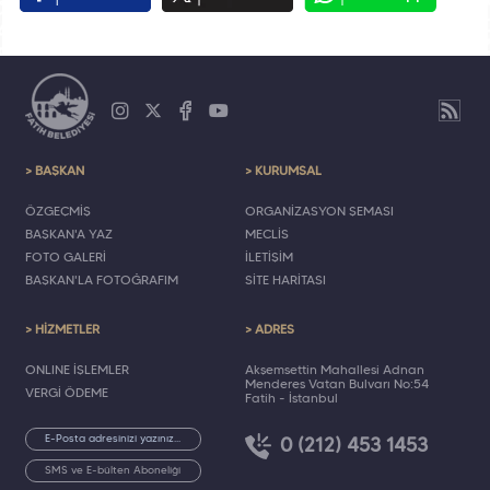
> BAŞKAN
> KURUMSAL
ÖZGEÇMİŞ
ORGANİZASYON ŞEMASI
BAŞKAN'A YAZ
MECLİS
FOTO GALERİ
İLETİŞİM
BAŞKAN'LA FOTOĞRAFIM
SİTE HARİTASI
> HİZMETLER
> ADRES
ONLINE İŞLEMLER
Akşemsettin Mahallesi Adnan
Menderes Vatan Bulvarı No:54
VERGİ ÖDEME
Fatih - İstanbul
0 (212) 453 1453
SMS ve E-bülten Aboneliği