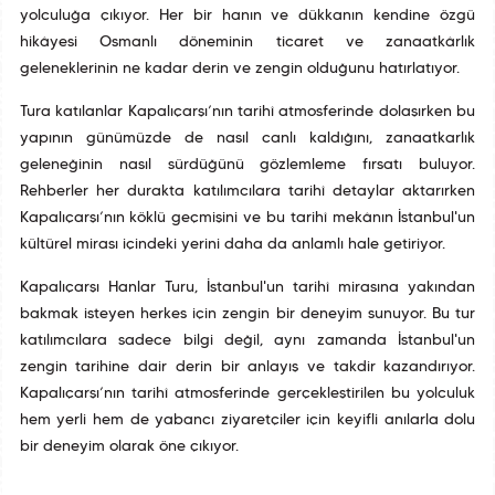
yolculuğa çıkıyor. Her bir hanın ve dükkanın kendine özgü
hikâyesi Osmanlı döneminin ticaret ve zanaatkârlık
geleneklerinin ne kadar derin ve zengin olduğunu hatırlatıyor.
Tura katılanlar Kapalıçarşı’nın tarihî atmosferinde dolaşırken bu
yapının günümüzde de nasıl canlı kaldığını, zanaatkarlık
geleneğinin nasıl sürdüğünü gözlemleme fırsatı buluyor.
Rehberler her durakta katılımcılara tarihî detaylar aktarırken
Kapalıçarşı’nın köklü geçmişini ve bu tarihî mekânın İstanbul'un
kültürel mirası içindeki yerini daha da anlamlı hale getiriyor.
Kapalıçarşı Hanlar Turu, İstanbul'un tarihî mirasına yakından
bakmak isteyen herkes için zengin bir deneyim sunuyor. Bu tur
katılımcılara sadece bilgi değil, aynı zamanda İstanbul'un
zengin tarihine dair derin bir anlayış ve takdir kazandırıyor.
Kapalıçarşı’nın tarihî atmosferinde gerçekleştirilen bu yolculuk
hem yerli hem de yabancı ziyaretçiler için keyifli anılarla dolu
bir deneyim olarak öne çıkıyor.