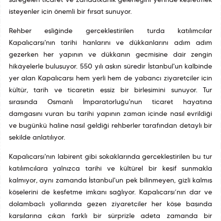
süregelen ticaret ve zanaatkârlık geleneğini yerinde keşfetmek
isteyenler için önemli bir fırsat sunuyor.
Rehber eşliğinde gerçekleştirilen turda katılımcılar
Kapalıçarşı'nın tarihî hanlarını ve dükkanlarını adım adım
gezerken her yapının ve dükkanın geçmişine dair zengin
hikâyelerle buluşuyor. 550 yılı aşkın süredir İstanbul'un kalbinde
yer alan Kapalıçarşı hem yerli hem de yabancı ziyaretçiler için
kültür, tarih ve ticaretin eşsiz bir birleşimini sunuyor. Tur
sırasında Osmanlı İmparatorluğu'nun ticaret hayatına
damgasını vuran bu tarihî yapının zaman içinde nasıl evrildiği
ve bugünkü haline nasıl geldiği rehberler tarafından detaylı bir
şekilde anlatılıyor.
Kapalıçarşı'nın labirent gibi sokaklarında gerçekleştirilen bu tur
katılımcılara yalnızca tarihî ve kültürel bir keşif sunmakla
kalmıyor, aynı zamanda İstanbul'un pek bilinmeyen, gizli kalmış
köşelerini de keşfetme imkanı sağlıyor. Kapalıçarşı’nın dar ve
dolambaçlı yollarında gezen ziyaretçiler her köşe başında
karşılarına çıkan farklı bir sürprizle adeta zamanda bir