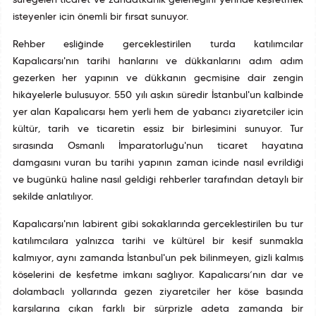
süregelen ticaret ve zanaatkârlık geleneğini yerinde keşfetmek
isteyenler için önemli bir fırsat sunuyor.
Rehber eşliğinde gerçekleştirilen turda katılımcılar
Kapalıçarşı'nın tarihî hanlarını ve dükkanlarını adım adım
gezerken her yapının ve dükkanın geçmişine dair zengin
hikâyelerle buluşuyor. 550 yılı aşkın süredir İstanbul'un kalbinde
yer alan Kapalıçarşı hem yerli hem de yabancı ziyaretçiler için
kültür, tarih ve ticaretin eşsiz bir birleşimini sunuyor. Tur
sırasında Osmanlı İmparatorluğu'nun ticaret hayatına
damgasını vuran bu tarihî yapının zaman içinde nasıl evrildiği
ve bugünkü haline nasıl geldiği rehberler tarafından detaylı bir
şekilde anlatılıyor.
Kapalıçarşı'nın labirent gibi sokaklarında gerçekleştirilen bu tur
katılımcılara yalnızca tarihî ve kültürel bir keşif sunmakla
kalmıyor, aynı zamanda İstanbul'un pek bilinmeyen, gizli kalmış
köşelerini de keşfetme imkanı sağlıyor. Kapalıçarşı’nın dar ve
dolambaçlı yollarında gezen ziyaretçiler her köşe başında
karşılarına çıkan farklı bir sürprizle adeta zamanda bir