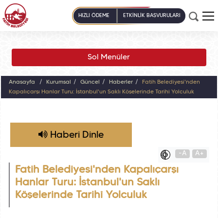
HIZLI ÖDEME
ETKİNLİK BAŞVURULARI
Sol Menüler
Anasayfa
Kurumsal
Güncel
Haberler
Fatih Belediyesi'nden
Kapalıçarşı Hanlar Turu: İstanbul'un Saklı Köşelerinde Tarihî Yolculuk
Haberi Dinle
-A
A+
Fatih Belediyesi'nden Kapalıçarşı
Hanlar Turu: İstanbul'un Saklı
Köşelerinde Tarihî Yolculuk