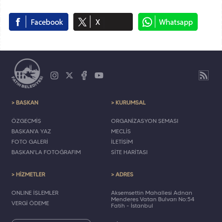
> BAŞKAN
> KURUMSAL
ÖZGEÇMİŞ
ORGANİZASYON ŞEMASI
BAŞKAN'A YAZ
MECLİS
FOTO GALERİ
İLETİŞİM
BAŞKAN'LA FOTOĞRAFIM
SİTE HARİTASI
> HİZMETLER
> ADRES
ONLINE İŞLEMLER
Akşemsettin Mahallesi Adnan
Menderes Vatan Bulvarı No:54
VERGİ ÖDEME
Fatih - İstanbul