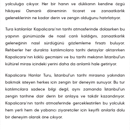
yolculuğa çıkıyor. Her bir hanın ve dükkanın kendine özgü
hikâyesi Osmanlı döneminin ticaret ve zanaatkârlık
geleneklerinin ne kadar derin ve zengin olduğunu hatırlatıyor.
Tura katılanlar Kapalıçarşı’nın tarihî atmosferinde dolaşırken bu
yapının günümüzde de nasıl canlı kaldığını, zanaatkarlık
geleneğinin nasıl sürdüğünü gözlemleme fırsatı buluyor.
Rehberler her durakta katılımcılara tarihî detaylar aktarırken
Kapalıçarşı’nın köklü geçmişini ve bu tarihî mekânın İstanbul'un
kültürel mirası içindeki yerini daha da anlamlı hale getiriyor.
Kapalıçarşı Hanlar Turu, İstanbul'un tarihî mirasına yakından
bakmak isteyen herkes için zengin bir deneyim sunuyor. Bu tur
katılımcılara sadece bilgi değil, aynı zamanda İstanbul'un
zengin tarihine dair derin bir anlayış ve takdir kazandırıyor.
Kapalıçarşı’nın tarihî atmosferinde gerçekleştirilen bu yolculuk
hem yerli hem de yabancı ziyaretçiler için keyifli anılarla dolu
bir deneyim olarak öne çıkıyor.