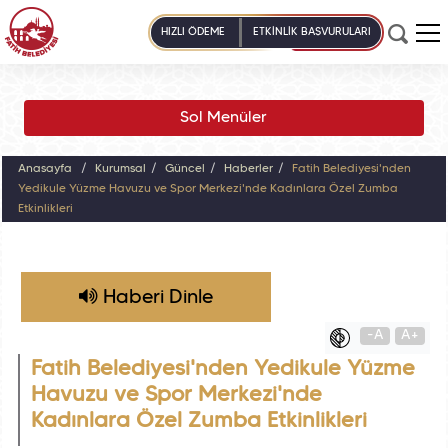
HIZLI ÖDEME
ETKİNLİK BAŞVURULARI
Sol Menüler
Anasayfa
Kurumsal
Güncel
Haberler
Fatih Belediyesi'nden
Yedikule Yüzme Havuzu ve Spor Merkezi'nde Kadınlara Özel Zumba
Etkinlikleri
Haberi Dinle
-A
A+
Fatih Belediyesi'nden Yedikule Yüzme
Havuzu ve Spor Merkezi'nde
Kadınlara Özel Zumba Etkinlikleri