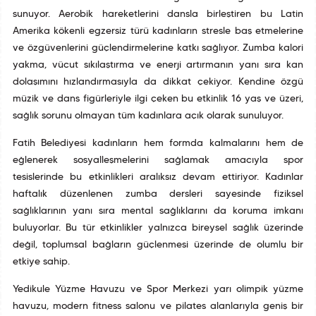
sunuyor. Aerobik hareketlerini dansla birleştiren bu Latin
Amerika kökenli egzersiz türü kadınların stresle baş etmelerine
ve özgüvenlerini güçlendirmelerine katkı sağlıyor. Zumba kalori
yakma, vücut sıkılaştırma ve enerji artırmanın yanı sıra kan
dolaşımını hızlandırmasıyla da dikkat çekiyor. Kendine özgü
müzik ve dans figürleriyle ilgi çeken bu etkinlik 16 yaş ve üzeri,
sağlık sorunu olmayan tüm kadınlara açık olarak sunuluyor.
Fatih Belediyesi kadınların hem formda kalmalarını hem de
eğlenerek sosyalleşmelerini sağlamak amacıyla spor
tesislerinde bu etkinlikleri aralıksız devam ettiriyor. Kadınlar
haftalık düzenlenen zumba dersleri sayesinde fiziksel
sağlıklarının yanı sıra mental sağlıklarını da koruma imkanı
buluyorlar. Bu tür etkinlikler yalnızca bireysel sağlık üzerinde
değil, toplumsal bağların güçlenmesi üzerinde de olumlu bir
etkiye sahip.
Yedikule Yüzme Havuzu ve Spor Merkezi yarı olimpik yüzme
havuzu, modern fitness salonu ve pilates alanlarıyla geniş bir