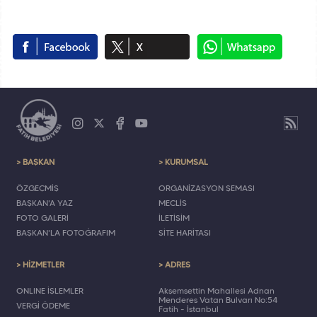
> BAŞKAN
> KURUMSAL
ÖZGEÇMİŞ
ORGANİZASYON ŞEMASI
BAŞKAN'A YAZ
MECLİS
FOTO GALERİ
İLETİŞİM
BAŞKAN'LA FOTOĞRAFIM
SİTE HARİTASI
> HİZMETLER
> ADRES
ONLINE İŞLEMLER
Akşemsettin Mahallesi Adnan
Menderes Vatan Bulvarı No:54
VERGİ ÖDEME
Fatih - İstanbul