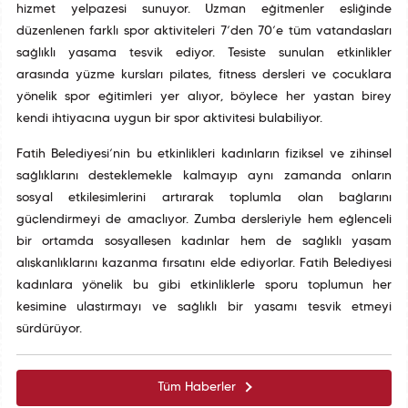
hizmet yelpazesi sunuyor. Uzman eğitmenler eşliğinde
düzenlenen farklı spor aktiviteleri 7’den 70’e tüm vatandaşları
sağlıklı yaşama teşvik ediyor. Tesiste sunulan etkinlikler
arasında yüzme kursları pilates, fitness dersleri ve çocuklara
yönelik spor eğitimleri yer alıyor, böylece her yaştan birey
kendi ihtiyacına uygun bir spor aktivitesi bulabiliyor.
Fatih Belediyesi’nin bu etkinlikleri kadınların fiziksel ve zihinsel
sağlıklarını desteklemekle kalmayıp aynı zamanda onların
sosyal etkileşimlerini artırarak toplumla olan bağlarını
güçlendirmeyi de amaçlıyor. Zumba dersleriyle hem eğlenceli
bir ortamda sosyalleşen kadınlar hem de sağlıklı yaşam
alışkanlıklarını kazanma fırsatını elde ediyorlar. Fatih Belediyesi
kadınlara yönelik bu gibi etkinliklerle sporu toplumun her
kesimine ulaştırmayı ve sağlıklı bir yaşamı teşvik etmeyi
sürdürüyor.
Tüm Haberler