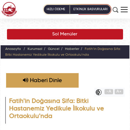
HIZLI ÖDEME
ETKİNLİK BAŞVURULARI
Sol Menüler
Anasayfa
Kurumsal
Güncel
Haberler
Fatih'in Doğasına Şifa:
Bitki Hastanemiz Yedikule İlkokulu ve Ortaokulu'nda
Haberi Dinle
-A
A+
Fatih'in Doğasına Şifa: Bitki
Hastanemiz Yedikule İlkokulu ve
Ortaokulu'nda