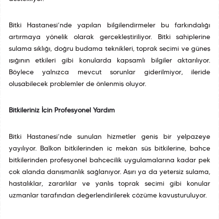
Bitki Hastanesi’nde yapılan bilgilendirmeler bu farkındalığı
artırmaya yönelik olarak gerçekleştiriliyor. Bitki sahiplerine
sulama sıklığı, doğru budama teknikleri, toprak seçimi ve güneş
ışığının etkileri gibi konularda kapsamlı bilgiler aktarılıyor.
Böylece yalnızca mevcut sorunlar giderilmiyor, ileride
oluşabilecek problemler de önlenmiş oluyor.
Bitkileriniz İçin Profesyonel Yardım
Bitki Hastanesi’nde sunulan hizmetler geniş bir yelpazeye
yayılıyor. Balkon bitkilerinden iç mekân süs bitkilerine, bahçe
bitkilerinden profesyonel bahçecilik uygulamalarına kadar pek
çok alanda danışmanlık sağlanıyor. Aşırı ya da yetersiz sulama,
hastalıklar, zararlılar ve yanlış toprak seçimi gibi konular
uzmanlar tarafından değerlendirilerek çözüme kavuşturuluyor.