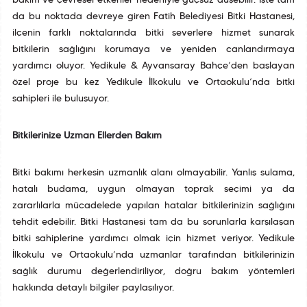
bakım ve çevresel etkenler nedeniyle güçsüz düşebilir. İşte tam
da bu noktada devreye giren Fatih Belediyesi Bitki Hastanesi,
ilçenin farklı noktalarında bitki severlere hizmet sunarak
bitkilerin sağlığını korumaya ve yeniden canlandırmaya
yardımcı oluyor. Yedikule & Ayvansaray Bahçe’den başlayan
özel proje bu kez Yedikule İlkokulu ve Ortaokulu’nda bitki
sahipleri ile buluşuyor.
Bitkilerinize Uzman Ellerden Bakım
Bitki bakımı herkesin uzmanlık alanı olmayabilir. Yanlış sulama,
hatalı budama, uygun olmayan toprak seçimi ya da
zararlılarla mücadelede yapılan hatalar bitkilerinizin sağlığını
tehdit edebilir. Bitki Hastanesi tam da bu sorunlarla karşılaşan
bitki sahiplerine yardımcı olmak için hizmet veriyor. Yedikule
İlkokulu ve Ortaokulu’nda uzmanlar tarafından bitkilerinizin
sağlık durumu değerlendiriliyor, doğru bakım yöntemleri
hakkında detaylı bilgiler paylaşılıyor.