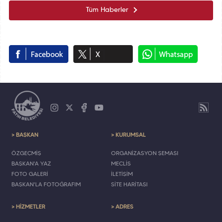
Tüm Haberler
> BAŞKAN
> KURUMSAL
ÖZGEÇMİŞ
ORGANİZASYON ŞEMASI
BAŞKAN'A YAZ
MECLİS
FOTO GALERİ
İLETİŞİM
BAŞKAN'LA FOTOĞRAFIM
SİTE HARİTASI
> HİZMETLER
> ADRES