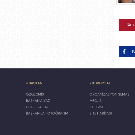
Tüm 
> BAŞKAN
> KURUMSAL
ÖZGEÇMİŞ
ORGANİZASYON ŞEMASI
BAŞKAN'A YAZ
MECLİS
FOTO GALERİ
İLETİŞİM
BAŞKAN'LA FOTOĞRAFIM
SİTE HARİTASI