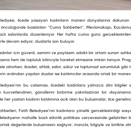
elediyesi, ilçede yaşayan kadınların manevi dünyalarına dokunan an
in öncülüğünde başlatılan “Cuma Sohbetleri”, Mevlanakapı, Küçük
çlı salonlarda düzenleniyor. Her hafta cuma günü gerçekleştirilen 
rle devam ediyor; dualarla son buluyor.
kadınlar için güvenli, samimi ve paylaşım odaklı bir ortam sunan sohbet
ına hem de topluluk bilinciyle hareket etmesine imkân tanıyor. Prog
ele alınırken; ibadet, ahlâk, sabır, şükür ve toplumsal sorumluluk gibi te
rin ardından yapılan dualar ise katılımcılar arasında ortak bir manev
lediyesi’nin bu çalışması, ilçedeki kadınlara yalnızca dinî bilgil
nı kuvvetlendiren, gönüllerini birbirine yakınlaştıran bir dayanış
e her yaştan kadının katılımına açık olan bu buluşmalar, ilçe genelin
betleri, Fatih Belediyesi’nin kadınlara yönelik gerçekleştirdiği so
 Belediyenin mahalle bazlı etkinlik politikası çerçevesinde geliştiril
ortak değerlerde buluşmasını sağlıyor; inançla, bilgiyle ve birlikte o