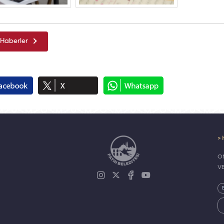
Haberler
> 
ON
V