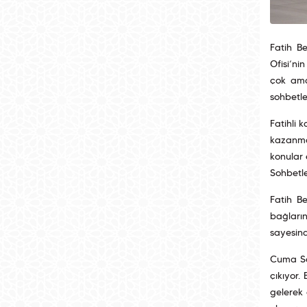
Fatih B
Ofisi’n
çok ama
sohbetle
Fatihli 
kazanmas
konular 
Sohbetle
Fatih Be
bağları
sayesind
Cuma Soh
çıkıyor.
gelerek 