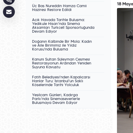
18 Mayı
Üç Baş Nureddin Hamza Camii
Haziresi Restore Edildi
Açık Havada Tarihle Buluşma:
Yedikule Hisarı'nda Sinema
Akşamları Turkcell Sponsorluğunda
Devam Ediyor
Doğanın Kalbinde Bir Mola: Kadın
ve Aile Birimimiz ile Yıldız
Korusu'nda Buluşma
Kanuni Sultan Süleyman Çeşmesi
Restorasyonun Ardından Yeniden
Suyuna Kavuştu
Fatih Belediyesi'nden Kapalıçarşı
Hanlar Turu: İstanbul'un Saklı
Köşelerinde Tarihî Yolculuk
Yeşilçam Günleri, Kadırga
Parkı'nda Sinemaseverlerle
Buluşmaya Devam Ediyor