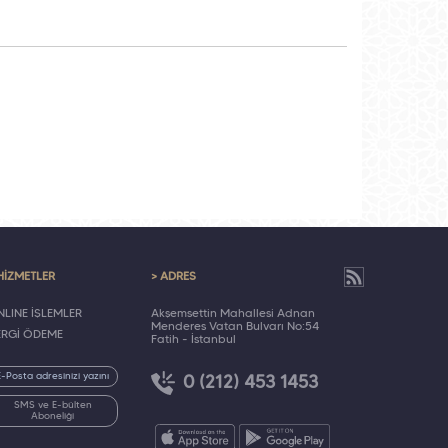
HİZMETLER
> ADRES
LINE İŞLEMLER
Akşemsettin Mahallesi Adnan
Menderes Vatan Bulvarı No:54
ERGİ ÖDEME
Fatih - İstanbul
0 (212) 453 1453
SMS ve E-bülten
Aboneliği