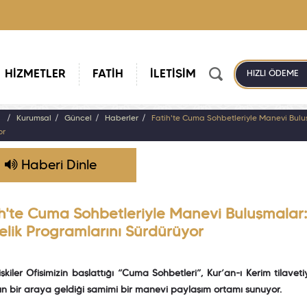
HİZMETLER
FATİH
İLETİŞİM
HIZLI ÖDEME
a
Kurumsal
Güncel
Haberler
Fatih'te Cuma Sohbetleriyle Manevi Buluşm
or
Haberi Dinle
h'te Cuma Sohbetleriyle Manevi Buluşmalar: H
elik Programlarını Sürdürüyor
lişkiler Ofisimizin başlattığı “Cuma Sohbetleri”, Kur’an-ı Kerim tilav
ın bir araya geldiği samimi bir manevi paylaşım ortamı sunuyor.