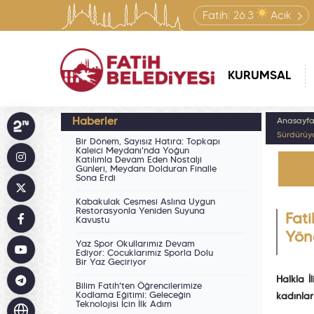
Fatih:
26.3
Açık
KURUMSAL
Haberler
Anasayf
Sürdürüy
Bir Dönem, Sayısız Hatıra: Topkapı
Kaleiçi Meydanı'nda Yoğun
Katılımla Devam Eden Nostalji
Günleri, Meydanı Dolduran Finalle
Sona Erdi
Kabakulak Çeşmesi Aslına Uygun
Restorasyonla Yeniden Suyuna
Fati
Kavuştu
Yön
Yaz Spor Okullarımız Devam
Ediyor: Çocuklarımız Sporla Dolu
Bir Yaz Geçiriyor
Halkla İ
Bilim Fatih'ten Öğrencilerimize
Kodlama Eğitimi: Geleceğin
kadınlar
Teknolojisi İçin İlk Adım