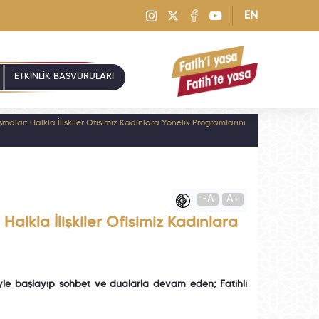
EN
ETKİNLİK BAŞVURULARI
alar: Halkla İlişkiler Ofisimiz Kadınlara Yönelik Programlarını
-A
A+
alkla İlişkiler Ofisimiz Kadınlara
etiyle başlayıp sohbet ve dualarla devam eden; Fatihli