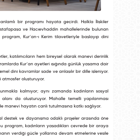
lamlı bir programı hayata geçirdi. Halkla İlişkiler
mustafapaşa ve Hacıevhaddin mahallelerinde bulunan
program, Kur’an-ı Kerim tilavetleriyle başlayıp dinî
ler, katılımcıların hem bireysel olarak manevi derinlik
ramlarda Kur’an ayetleri ışığında günlük yaşama dair
mel dinî kavramlar sade ve anlaşılır bir dille işleniyor.
i atmosfer oluşturuyor.
er sunmakla kalmıyor; aynı zamanda kadınların sosyal
ma alanı da oluşturuyor. Mahalle temelli yapılanması
de manevi hayatın canlı tutulmasına katkı sağlıyor.
syal destek ve dayanışma odaklı projeler arasında öne
en bu program, kadınların yaşadıkları çevrede bir araya
lmanın verdiği güçle yollarına devam etmelerine vesile