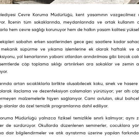
elediyesi Çevre Koruma Müdürlüğü, kent yaşamının vazgeçilmez unsu
yor. İlçenin tüm sokaklarında, meydanlarında ve ortak kullanım
arla hem çevre sağlığı korunuyor hem de halkın yaşam kalitesi yükselti
k ekipleri sabahın erken saatlerinden gece geç saatlere kadar saha
 mekanik süpürme ve yıkama işlemlerine ek olarak haftalık ve ayl
siyonu, yol kenarlarının yabani otlardan arındırılması gibi birçok çalış
emtlerde çöp toplama sıklığı artırılırken ara sokaklar ve zemin alt
yor.
rında artan sıcaklıklarla birlikte oluşabilecek koku, sinek ve haşere
olarak ilaçlama ve dezenfeksiyon çalışmaları yürütüyor; yer altı çöp
rmeyen malzemelerle hijyen sağlanıyor. Cami avluları, okul bahçeler
ğı alanlar da özel temizlik programlarına dahil ediliyor.
oruma Müdürlüğü yalnızca fiziksel temizlikle sınırlı kalmıyor; ayn
tler de sürdürüyor. Okullarda düzenlenen seminerler, çocuklara yön
na dair bilgilendirmeler ve atık ayrıştırma üzerine yapılan farkında