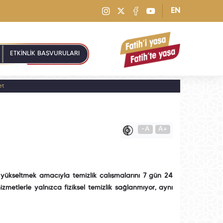
EN
ETKİNLİK BAŞVURULARI
et
-A
A+
ükseltmek amacıyla temizlik çalışmalarını 7 gün 24
zmetlerle yalnızca fiziksel temizlik sağlanmıyor, aynı