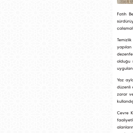
Fatih B
sürdürü
çalışmal
Temizli
yapılan
dezenfek
olduğu s
uygulanı
Yaz ayla
düzenli 
zarar ve
kullandı
Çevre K
faaliye
alanları