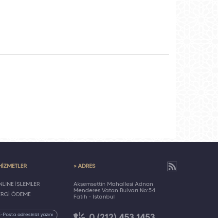
HİZMETLER
> ADRES
LINE İŞLEMLER
Akşemsettin Mahallesi Adnan
Menderes Vatan Bulvarı No:54
ERGİ ÖDEME
Fatih - İstanbul
0 (212) 453 1453