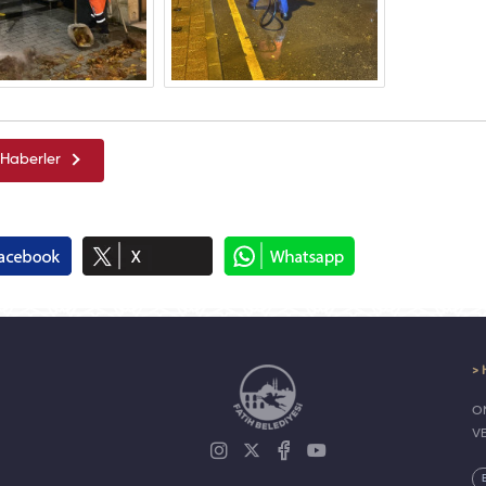
Haberler
> 
ON
V