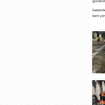
güçlendi
Geliştir
kent yön