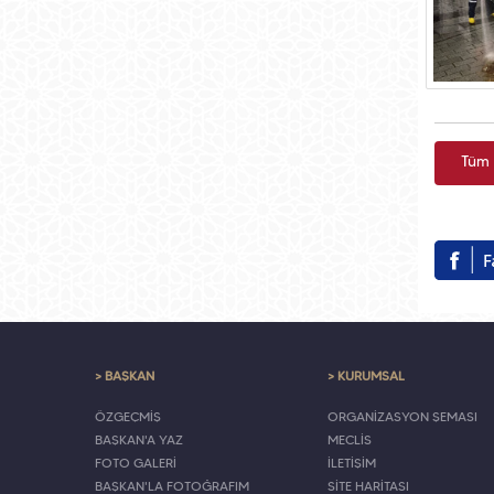
Tüm 
> BAŞKAN
> KURUMSAL
ÖZGEÇMİŞ
ORGANİZASYON ŞEMASI
BAŞKAN'A YAZ
MECLİS
FOTO GALERİ
İLETİŞİM
BAŞKAN'LA FOTOĞRAFIM
SİTE HARİTASI