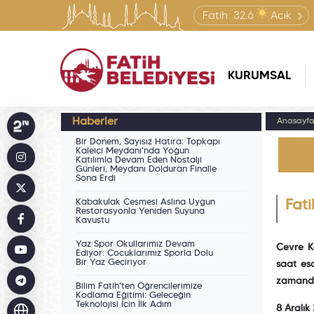
Fatih:
32.6
Açık
KURUMSAL
Haberler
Anasayf
Bir Dönem, Sayısız Hatıra: Topkapı
Kaleiçi Meydanı'nda Yoğun
Katılımla Devam Eden Nostalji
Günleri, Meydanı Dolduran Finalle
Sona Erdi
Kabakulak Çeşmesi Aslına Uygun
Fati
Restorasyonla Yeniden Suyuna
Kavuştu
Yaz Spor Okullarımız Devam
Çevre K
Ediyor: Çocuklarımız Sporla Dolu
Bir Yaz Geçiriyor
saat esa
zamanda 
Bilim Fatih'ten Öğrencilerimize
Kodlama Eğitimi: Geleceğin
Teknolojisi İçin İlk Adım
8 Aralık