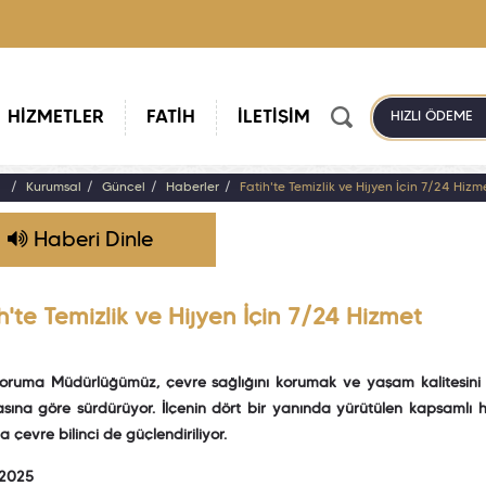
HİZMETLER
FATİH
İLETİŞİM
HIZLI ÖDEME
a
Kurumsal
Güncel
Haberler
Fatih'te Temizlik ve Hijyen İçin 7/24 Hizm
Haberi Dinle
h'te Temizlik ve Hijyen İçin 7/24 Hizmet
oruma Müdürlüğümüz, çevre sağlığını korumak ve yaşam kalitesini y
sına göre sürdürüyor. İlçenin dört bir yanında yürütülen kapsamlı hi
çevre bilinci de güçlendiriliyor.
 2025