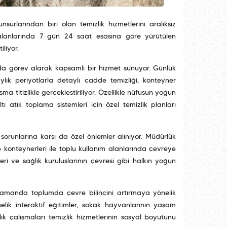
rlarından biri olan temizlik hizmetlerini aralıksız
 alanlarında 7 gün 24 saat esasına göre yürütülen
liyor.
da görev alarak kapsamlı bir hizmet sunuyor. Günlük
ık periyotlarla detaylı cadde temizliği, konteyner
ma titizlikle gerçekleştiriliyor. Özellikle nüfusun yoğun
ı atık toplama sistemleri için özel temizlik planları
 sorunlarına karşı da özel önlemler alınıyor. Müdürlük
 konteynerleri ile toplu kullanım alanlarında çevreye
i ve sağlık kuruluşlarının çevresi gibi halkın yoğun
ı zamanda toplumda çevre bilincini artırmaya yönelik
elik interaktif eğitimler, sokak hayvanlarının yaşam
lık çalışmaları temizlik hizmetlerinin sosyal boyutunu