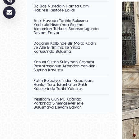
Üç Baş Nureddin Hamza Camii
Haziresi Restore Edildi
Açık Havada Tarihle Buluşma:
Yedikule Hisarı'nda Sinema
Akşamları Turkcell Sponsorluğunda
Devam Ediyor
Doğanın Kalbinde Bir Mola: Kadın
ve Aile Birimimiz ile Yıldız
Korusu'nda Buluşma
Kanuni Sultan Süleyman Çeşmesi
Restorasyonun Ardından Yeniden
Suyuna Kavuştu
Fatih Belediyesi'nden Kapalıçarşı
Hanlar Turu: İstanbul'un Saklı
Köşelerinde Tarihî Yolculuk
Yeşilçam Günleri, Kadırga
Parkı'nda Sinemaseverlerle
Buluşmaya Devam Ediyor