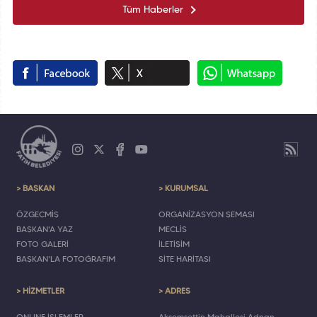
Tüm Haberler
> BAŞKAN
> KURUMSAL
ÖZGEÇMİŞ
ORGANİZASYON ŞEMASI
BAŞKAN'A YAZ
MECLİS
FOTO GALERİ
İLETİŞİM
BAŞKAN'LA FOTOĞRAFIM
SİTE HARİTASI
> HİZMETLER
> ADRES