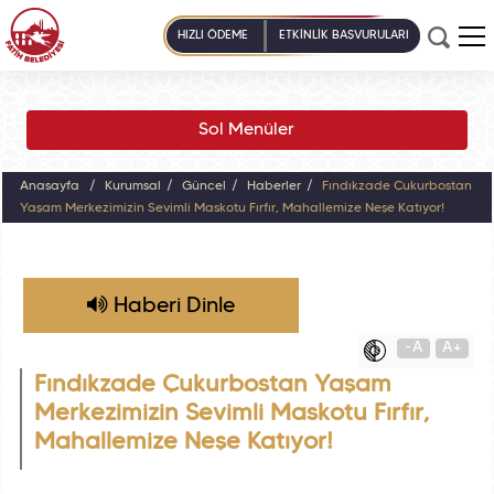
HIZLI ÖDEME
ETKİNLİK BAŞVURULARI
Sol Menüler
Anasayfa
Kurumsal
Güncel
Haberler
Fındıkzade Çukurbostan
Yaşam Merkezimizin Sevimli Maskotu Fırfır, Mahallemize Neşe Katıyor!
Haberi Dinle
-A
A+
Fındıkzade Çukurbostan Yaşam
Merkezimizin Sevimli Maskotu Fırfır,
Mahallemize Neşe Katıyor!