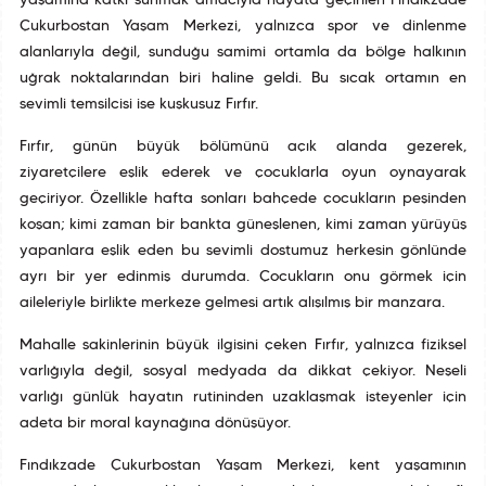
yaşamına katkı sunmak amacıyla hayata geçirilen Fındıkzade
Çukurbostan Yaşam Merkezi, yalnızca spor ve dinlenme
alanlarıyla değil, sunduğu samimi ortamla da bölge halkının
uğrak noktalarından biri haline geldi. Bu sıcak ortamın en
sevimli temsilcisi ise kuşkusuz Fırfır.
Fırfır, günün büyük bölümünü açık alanda gezerek,
ziyaretçilere eşlik ederek ve çocuklarla oyun oynayarak
geçiriyor. Özellikle hafta sonları bahçede çocukların peşinden
koşan; kimi zaman bir bankta güneşlenen, kimi zaman yürüyüş
yapanlara eşlik eden bu sevimli dostumuz herkesin gönlünde
ayrı bir yer edinmiş durumda. Çocukların onu görmek için
aileleriyle birlikte merkeze gelmesi artık alışılmış bir manzara.
Mahalle sakinlerinin büyük ilgisini çeken Fırfır, yalnızca fiziksel
varlığıyla değil, sosyal medyada da dikkat çekiyor. Neşeli
varlığı günlük hayatın rutininden uzaklaşmak isteyenler için
adeta bir moral kaynağına dönüşüyor.
Fındıkzade Çukurbostan Yaşam Merkezi, kent yaşamının