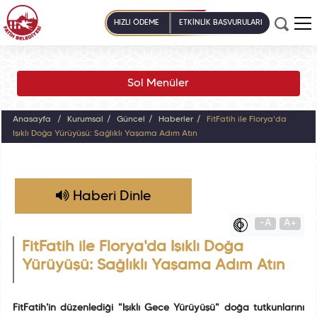
HIZLI ÖDEME
ETKİNLİK BAŞVURULARI
Sol Menüler
Anasayfa
Kurumsal
Güncel
Haberler
FitFatih ile Florya'da
Işıklı Doğa Yürüyüşü: Sağlıklı Yaşama Adım Atın
Haberi Dinle
-A
A+
FitFatih ile Florya'da Işıklı Doğa
Yürüyüşü: Sağlıklı Yaşama Adım Atın
FitFatih'in düzenlediği "Işıklı Gece Yürüyüşü" doğa tutkunlarını