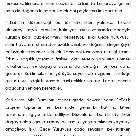
molası katılımcılara hem sosyal bir ortamda bir araya gelme
hem de doğanın içinde sakin bir anı paylaşma imkanı tanıdı.
FitFatih'in düzenlediği bu tür etkinlikler yalnızca fiziksel
aktiviteyi teşvik etmekle kalmıyor; aynı zamanda doğayla
kurulan bağı güçlendirmeyi hedefliyor. "Işıklı Gece Yürüyüşü"
şehir hayatının stresinden uzaklaşmak ve doğanın dinginliğiyle
buluşmak isteyenler için bir kaçış noktası olma niteliği taşıdı.
Etkinlik sağlıklı yaşamın fiziksel aktivitelerin yanı sıra zihinsel
rahatlamayı ve doğayla uyumu da içerdiğini bir kez daha
gösterdi. Katılımcılar bu yürüyüş sayesinde doğanın sunduğu
huzuru ve sağlıklı yaşam alışkanlıklarının ne kadar önemli
olduğunu yeniden keşfettiler.
Kadın ve Aile Birimi'nin rehberliğinde devam eden FitFatih
projeleri toplumun her kesiminden geniş bir katılımcı kitlesi
tarafından ilgiyle takip ediliyor. Düzenlenen bu tür etkinlikler
doğaya olan ilgiyi artırmayı ve sağlıklı yaşam bilincini yaymayı
amaçlıyor. Işıklı Gece Yürüyüşü doğa sevgisini pekiştirirken