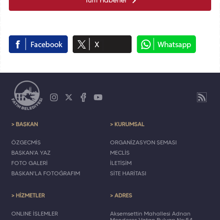
Tüm Haberler
> BAŞKAN
> KURUMSAL
ÖZGEÇMİŞ
ORGANİZASYON ŞEMASI
BAŞKAN'A YAZ
MECLİS
FOTO GALERİ
İLETİŞİM
BAŞKAN'LA FOTOĞRAFIM
SİTE HARİTASI
> HİZMETLER
> ADRES
ONLINE İŞLEMLER
Akşemsettin Mahallesi Adnan