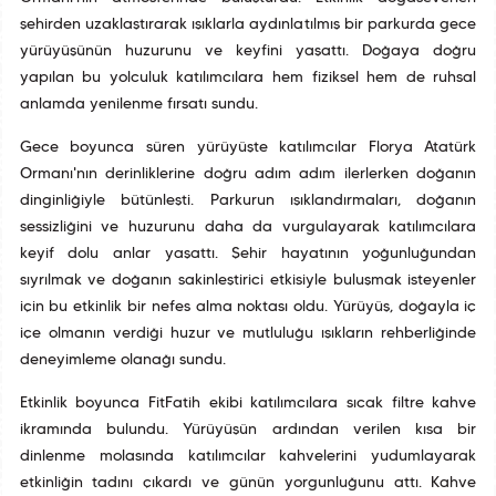
şehirden uzaklaştırarak ışıklarla aydınlatılmış bir parkurda gece
yürüyüşünün huzurunu ve keyfini yaşattı. Doğaya doğru
yapılan bu yolculuk katılımcılara hem fiziksel hem de ruhsal
anlamda yenilenme fırsatı sundu.
Gece boyunca süren yürüyüşte katılımcılar Florya Atatürk
Ormanı'nın derinliklerine doğru adım adım ilerlerken doğanın
dinginliğiyle bütünleşti. Parkurun ışıklandırmaları, doğanın
sessizliğini ve huzurunu daha da vurgulayarak katılımcılara
keyif dolu anlar yaşattı. Şehir hayatının yoğunluğundan
sıyrılmak ve doğanın sakinleştirici etkisiyle buluşmak isteyenler
için bu etkinlik bir nefes alma noktası oldu. Yürüyüş, doğayla iç
içe olmanın verdiği huzur ve mutluluğu ışıkların rehberliğinde
deneyimleme olanağı sundu.
Etkinlik boyunca FitFatih ekibi katılımcılara sıcak filtre kahve
ikramında bulundu. Yürüyüşün ardından verilen kısa bir
dinlenme molasında katılımcılar kahvelerini yudumlayarak
etkinliğin tadını çıkardı ve günün yorgunluğunu attı. Kahve