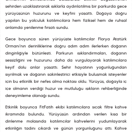
şehirden uzaklaştırarak ışıklarla aydınlatılmış bir parkurda gece
yürüyüşünün huzurunu ve keyfini yaşattı. Doğaya doğru
yapılan bu yolculuk katılımcılara hem fiziksel hem de ruhsal
anlamda yenilenme fırsatı sundu.
Gece boyunca süren yürüyüşte katılımcılar Florya Atatürk
Ormanı'nın derinliklerine doğru adım adım ilerlerken doğanın
dinginliğiyle bütünleşti. Parkurun ışıklandırmaları, doğanın
sessizliğini ve huzurunu daha da vurgulayarak katılımcılara
keyif dolu anlar yaşattı. Şehir hayatının yoğunluğundan
sıyrılmak ve doğanın sakinleştirici etkisiyle buluşmak isteyenler
için bu etkinlik bir nefes alma noktası oldu. Yürüyüş, doğayla iç
içe olmanın verdiği huzur ve mutluluğu ışıkların rehberliğinde
deneyimleme olanağı sundu.
Etkinlik boyunca FitFatih ekibi katılımcılara sıcak filtre kahve
ikramında bulundu. Yürüyüşün ardından verilen kısa bir
dinlenme molasında katılımcılar kahvelerini yudumlayarak
etkinliğin tadını çıkardı ve günün yorgunluğunu attı. Kahve