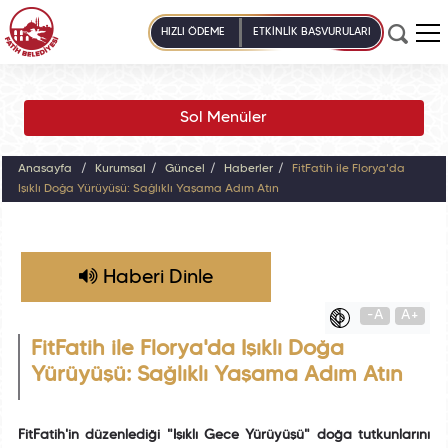
HIZLI ÖDEME
ETKİNLİK BAŞVURULARI
Sol Menüler
Anasayfa
Kurumsal
Güncel
Haberler
FitFatih ile Florya'da
Işıklı Doğa Yürüyüşü: Sağlıklı Yaşama Adım Atın
Haberi Dinle
-A
A+
FitFatih ile Florya'da Işıklı Doğa
Yürüyüşü: Sağlıklı Yaşama Adım Atın
FitFatih'in düzenlediği "Işıklı Gece Yürüyüşü" doğa tutkunlarını