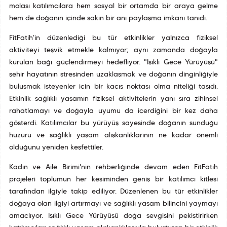
molası katılımcılara hem sosyal bir ortamda bir araya gelme
hem de doğanın içinde sakin bir anı paylaşma imkanı tanıdı.
FitFatih'in düzenlediği bu tür etkinlikler yalnızca fiziksel
aktiviteyi teşvik etmekle kalmıyor; aynı zamanda doğayla
kurulan bağı güçlendirmeyi hedefliyor. "Işıklı Gece Yürüyüşü"
şehir hayatının stresinden uzaklaşmak ve doğanın dinginliğiyle
buluşmak isteyenler için bir kaçış noktası olma niteliği taşıdı.
Etkinlik sağlıklı yaşamın fiziksel aktivitelerin yanı sıra zihinsel
rahatlamayı ve doğayla uyumu da içerdiğini bir kez daha
gösterdi. Katılımcılar bu yürüyüş sayesinde doğanın sunduğu
huzuru ve sağlıklı yaşam alışkanlıklarının ne kadar önemli
olduğunu yeniden keşfettiler.
Kadın ve Aile Birimi'nin rehberliğinde devam eden FitFatih
projeleri toplumun her kesiminden geniş bir katılımcı kitlesi
tarafından ilgiyle takip ediliyor. Düzenlenen bu tür etkinlikler
doğaya olan ilgiyi artırmayı ve sağlıklı yaşam bilincini yaymayı
amaçlıyor. Işıklı Gece Yürüyüşü doğa sevgisini pekiştirirken