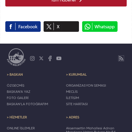
Tüm Haberler
> BAŞKAN
> KURUMSAL
ÖZGEÇMİŞ
ORGANİZASYON ŞEMASI
BAŞKAN'A YAZ
MECLİS
FOTO GALERİ
İLETİŞİM
BAŞKAN'LA FOTOĞRAFIM
SİTE HARİTASI
> HİZMETLER
> ADRES
ONLINE İŞLEMLER
Akşemsettin Mahallesi Adnan