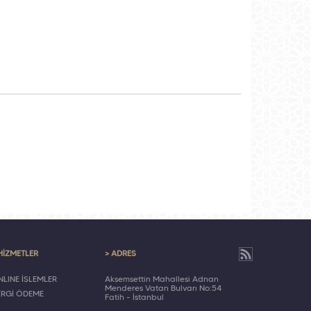
HİZMETLER
> ADRES
LINE İŞLEMLER
Akşemsettin Mahallesi Adnan
Menderes Vatan Bulvarı No:54
ERGİ ÖDEME
Fatih - İstanbul