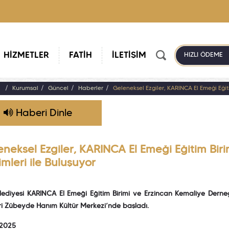
HİZMETLER
FATİH
İLETİŞİM
HIZLI ÖDEME
a
Kurumsal
Güncel
Haberler
Geleneksel Ezgiler, KARINCA El Emeği Eğiti
Haberi Dinle
neksel Ezgiler, KARINCA El Emeği Eğitim Biri
imleri ile Buluşuyor
lediyesi KARINCA El Emeği Eğitim Birimi ve Erzincan Kemaliye Derneği
ri Zübeyde Hanım Kültür Merkezi’nde başladı.
 2025