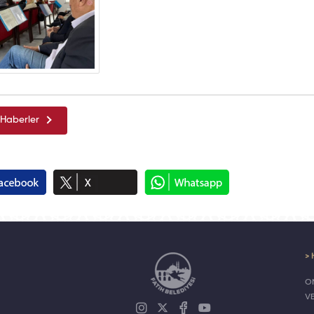
Haberler
> 
ON
V