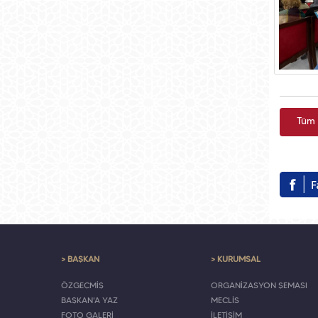
Tüm 
> BAŞKAN
> KURUMSAL
ÖZGEÇMİŞ
ORGANİZASYON ŞEMASI
BAŞKAN'A YAZ
MECLİS
FOTO GALERİ
İLETİŞİM