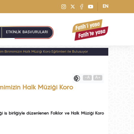
EN
ETKİNLİK BAŞVURULARI
m Birimimizin Halk Müziği Koro Eğitimleri ile Buluşuyor
-A
A+
mimizin Halk Müziği Koro
 iş birliğiyle düzenlenen Folklor ve Halk Müziği Koro