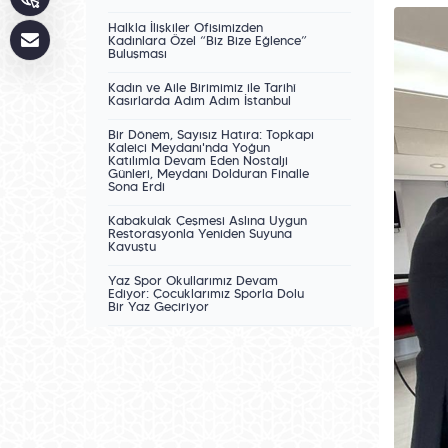
Halkla İlişkiler Ofisimizden
Kadınlara Özel “Biz Bize Eğlence”
Buluşması
Kadın ve Aile Birimimiz ile Tarihî
Kasırlarda Adım Adım İstanbul
Bir Dönem, Sayısız Hatıra: Topkapı
Kaleiçi Meydanı'nda Yoğun
Katılımla Devam Eden Nostalji
Günleri, Meydanı Dolduran Finalle
Sona Erdi
Kabakulak Çeşmesi Aslına Uygun
Restorasyonla Yeniden Suyuna
Kavuştu
Yaz Spor Okullarımız Devam
Ediyor: Çocuklarımız Sporla Dolu
Bir Yaz Geçiriyor