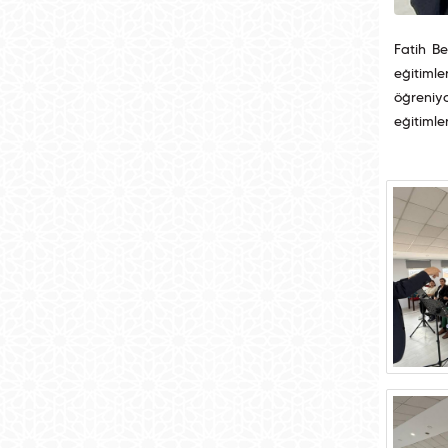
Fatih Be
eğitimle
öğreniyo
eğitimler