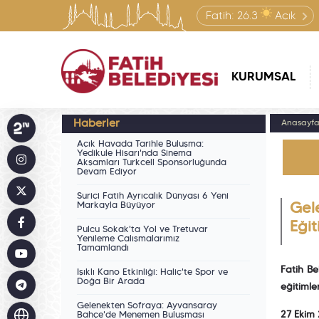
Fatih:
26.3
Açık
KURUMSAL
Haberler
Anasayf
Açık Havada Tarihle Buluşma:
Yedikule Hisarı'nda Sinema
Akşamları Turkcell Sponsorluğunda
Devam Ediyor
Suriçi Fatih Ayrıcalık Dünyası 6 Yeni
Markayla Büyüyor
Gele
Eğit
Pulcu Sokak'ta Yol ve Tretuvar
Yenileme Çalışmalarımız
Tamamlandı
Fatih Be
Işıklı Kano Etkinliği: Haliç'te Spor ve
Doğa Bir Arada
eğitimle
Gelenekten Sofraya: Ayvansaray
27 Ekim
Bahçe'de Menemen Buluşması