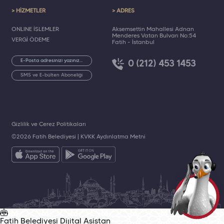
> HİZMETLER
> ADRES
ONLINE İŞLEMLER
Akşemsettin Mahallesi Adnan
Menderes Vatan Bulvarı No:54
VERGİ ÖDEME
Fatih - İstanbul
0 (212) 453 1453
SMS ve E-bülten Aboneliği
Gizlilik ve Çerez Politikaları
©2026 Fatih Belediyesi |
KVKK Aydınlatma Metni
Fatih Belediyesi
Dijital Asistan