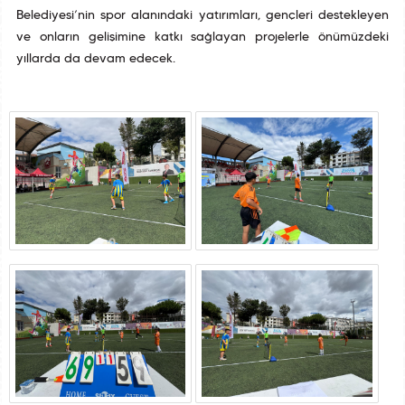
Belediyesi’nin spor alanındaki yatırımları, gençleri destekleyen
ve onların gelişimine katkı sağlayan projelerle önümüzdeki
yıllarda da devam edecek.