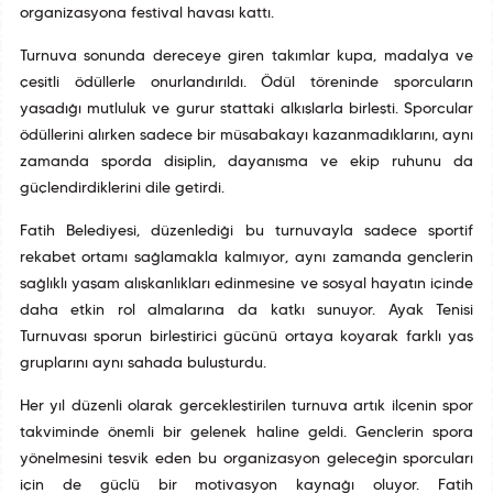
organizasyona festival havası kattı.
Turnuva sonunda dereceye giren takımlar kupa, madalya ve
çeşitli ödüllerle onurlandırıldı. Ödül töreninde sporcuların
yaşadığı mutluluk ve gurur stattaki alkışlarla birleşti. Sporcular
ödüllerini alırken sadece bir müsabakayı kazanmadıklarını, aynı
zamanda sporda disiplin, dayanışma ve ekip ruhunu da
güçlendirdiklerini dile getirdi.
Fatih Belediyesi, düzenlediği bu turnuvayla sadece sportif
rekabet ortamı sağlamakla kalmıyor, aynı zamanda gençlerin
sağlıklı yaşam alışkanlıkları edinmesine ve sosyal hayatın içinde
daha etkin rol almalarına da katkı sunuyor. Ayak Tenisi
Turnuvası sporun birleştirici gücünü ortaya koyarak farklı yaş
gruplarını aynı sahada buluşturdu.
Her yıl düzenli olarak gerçekleştirilen turnuva artık ilçenin spor
takviminde önemli bir gelenek haline geldi. Gençlerin spora
yönelmesini teşvik eden bu organizasyon geleceğin sporcuları
için de güçlü bir motivasyon kaynağı oluyor. Fatih