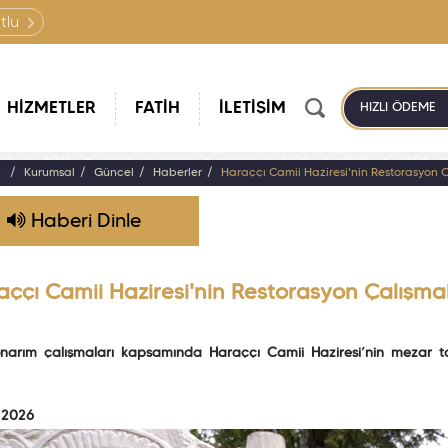
tlu
HİZMETLER
FATİH
İLETİŞİM
HIZLI ÖDEME
a
Kurumsal
Güncel
Haberler
Haraççı Camii Haziresi'nin Restorasyon
Haberi Dinle
aççı Camii Haziresi'nin Restorasyon Çalışm
narım çalışmaları kapsamında Haraççı Camii Haziresi’nin mezar taş
 2026