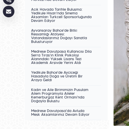
Merkezi'nde Devam Ediyor
Açık Havada Tarihle Buluşma:
Yedikule Hisarı'nda Sinema
Akşamları Turkcell Sponsorluğunda
Devam Ediyor
Ayvansaray Bahçe'de Bitki
Ressamlığı Atölyesi:
Vatandaşlarımız Doğayı Sanatla
Buluşturuyor
Medrese Davutpaşa Kullanıcısı Dila
Serra Tıraş'ın Klinik Psikoloji
Alanındaki Yüksek Lisans Tezi
Akademik Arşivde Yerini Aldı
Yedikule Bahçe'de Ayçiçeği
Hasadıyla Doğa ve Üretim Bir
Araya Geldi
Kadın ve Aile Birimimizin Pusulam
Ailem Programıyla Aileler
Kemerburgaz Kent Ormanı'nda
Doğayla Buluştu
Medrese Davutpaşa'da Avluda
Meşk Akşamlarımız Devam Ediyor