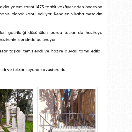
cidin yapım tarihi 1475 tarihli vakfiyesinden öncesine
isi olarak kabul ediliyor. Kendisinin kabri mescidin
den getirildiği düşünülen parça taşlar da hazireye
 hazirenin içerisinde bulunuyor.
r taşları temizlendi ve hazire duvarı tamir edildi.
ldı ve tekrar suyuna kavuşturuldu.