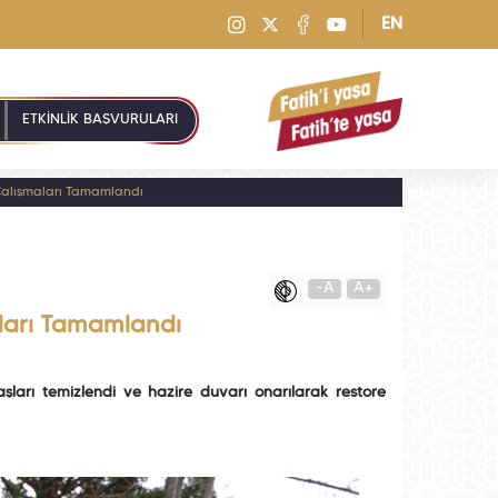
EN
ETKİNLİK BAŞVURULARI
 Çalışmaları Tamamlandı
-A
A+
aları Tamamlandı
ları temizlendi ve hazire duvarı onarılarak restore