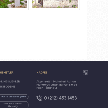
HİZMETLER
> ADRES
LINE İŞLEMLER
Akşemsettin Mahallesi Adnan
Menderes Vatan Bulvarı No:54
ERGİ ÖDEME
Fatih - İstanbul
0 (212) 453 1453
SMS ve E-bülten
Aboneliği