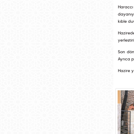
Haraççı 
dayanıy
kıble du
Hazired
yerleşti
Son dön
Ayrıca p
Hazire 