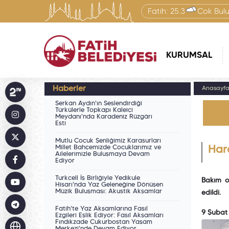
Fatih:
25.3
Çok Bulu
KURUMSAL
Haberler
Anasayf
Serkan Aydın'ın Seslendirdiği
Türkülerle Topkapı Kaleiçi
Meydanı'nda Karadeniz Rüzgârı
Esti
Mutlu Çocuk Şenliğimiz Karasurları
Millet Bahçemizde Çocuklarımız ve
Har
Ailelerimizle Buluşmaya Devam
Ediyor
Turkcell İş Birliğiyle Yedikule
Bakım o
Hisarı'nda Yaz Geleneğine Dönüşen
Müzik Buluşması: Akustik Akşamlar
edildi.
Fatih'te Yaz Akşamlarına Fasıl
9 Şubat
Ezgileri Eşlik Ediyor: Fasıl Akşamları
Fındıkzade Çukurbostan Yaşam