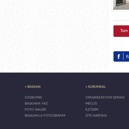
Tüm 
> BAŞKAN
> KURUMSAL
ÖZGEÇMİŞ
ORGANİZASYON ŞEMASI
BAŞKAN'A YAZ
MECLİS
FOTO GALERİ
İLETİŞİM
BAŞKAN'LA FOTOĞRAFIM
SİTE HARİTASI