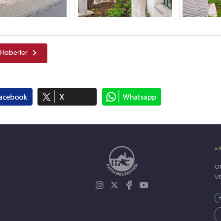
Haberler
> 
ON
V