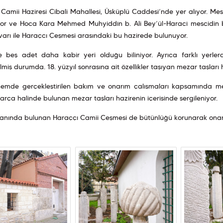
Camii Haziresi Cibali Mahallesi, Üsküplü Caddesi’nde yer alıyor. Mes
or ve Hoca Kara Mehmed Muhyiddîn b. Ali Bey’ül-Haracî mescidin ban
varı ile Haraçcı Çeşmesi arasındaki bu hazirede bulunuyor.
e beş adet daha kabir yeri olduğu biliniyor. Ayrıca farklı yerler
rilmiş durumda. 18. yüzyıl sonrasına ait özellikler taşıyan mezar taşları
emde gerçekleştirilen bakım ve onarım çalışmaları kapsamında meza
arça halinde bulunan mezar taşları hazirenin içerisinde sergileniyor.
yanında bulunan Haraççı Camii Çeşmesi de bütünlüğü korunarak onarı