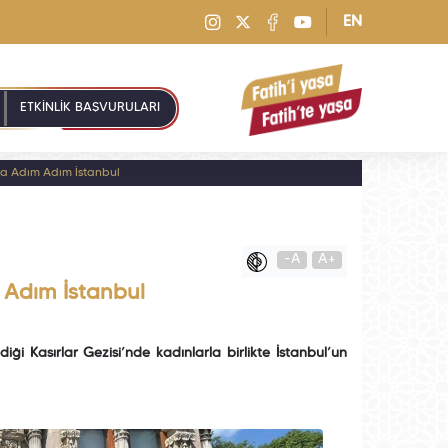
EN
ETKİNLİK BAŞVURULARI
arda Adım Adım İstanbul
-A
A+
m Adım İstanbul
ği Kasırlar Gezisi’nde kadınlarla birlikte İstanbul’un