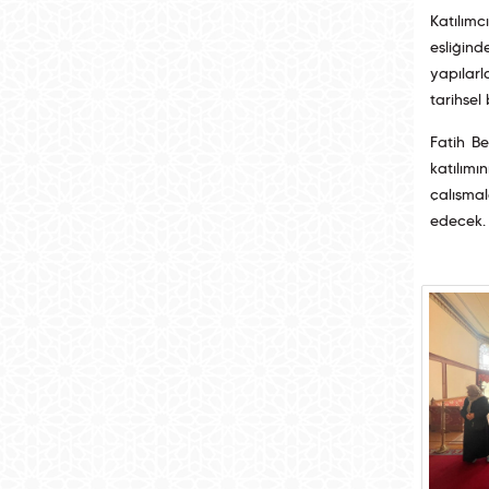
Katılımc
eşliğind
yapılarl
tarihsel 
Fatih Be
katılımı
çalışma
edecek.