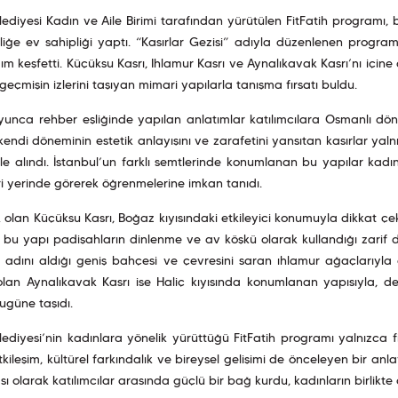
lediyesi Kadın ve Aile Birimi tarafından yürütülen FitFatih programı, b
nliğe ev sahipliği yaptı. “Kasırlar Gezisi” adıyla düzenlenen program 
m keşfetti. Küçüksu Kasrı, Ihlamur Kasrı ve Aynalıkavak Kasrı’nı içine
eçmişin izlerini taşıyan mimari yapılarla tanışma fırsatı buldu.
yunca rehber eşliğinde yapılan anlatımlar katılımcılara Osmanlı dö
 kendi döneminin estetik anlayışını ve zarafetini yansıtan kasırlar yal
le alındı. İstanbul’un farklı semtlerinde konumlanan bu yapılar kadınl
i yerinde görerek öğrenmelerine imkan tanıdı.
k olan Küçüksu Kasrı, Boğaz kıyısındaki etkileyici konumuyla dikkat çek
n bu yapı padişahların dinlenme ve av köşkü olarak kullandığı zarif d
e adını aldığı geniş bahçesi ve çevresini saran ıhlamur ağaçlarıyl
lan Aynalıkavak Kasrı ise Haliç kıyısında konumlanan yapısıyla, de
bugüne taşıdı.
lediyesi’nin kadınlara yönelik yürüttüğü FitFatih programı yalnızca 
tkileşim, kültürel farkındalık ve bireysel gelişimi de önceleyen bir anl
ı olarak katılımcılar arasında güçlü bir bağ kurdu, kadınların birlikte 