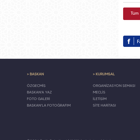
Tüm 
> BAŞKAN
> KURUMSAL
ÖZGEÇMİŞ
ORGANİZASYON ŞEMASI
BAŞKAN'A YAZ
MECLİS
FOTO GALERİ
İLETİŞİM
BAŞKAN'LA FOTOĞRAFIM
SİTE HARİTASI