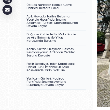
Üç Baş Nureddin Hamza Camii
Haziresi Restore Edildi
Açık Havada Tarihle Buluşma:
Yedikule Hisarı'nda Sinema
Akşamları Turkcell Sponsorluğunda
Devam Ediyor
Doğanın Kalbinde Bir Mola: Kadın
ve Aile Birimimiz ile Yıldız
Korusu'nda Buluşma
Kanuni Sultan Süleyman Çeşmesi
Restorasyonun Ardından Yeniden
Suyuna Kavuştu
Fatih Belediyesi'nden Kapalıçarşı
Hanlar Turu: İstanbul'un Saklı
Köşelerinde Tarihî Yolculuk
Yeşilçam Günleri, Kadırga
Parkı'nda Sinemaseverlerle
Buluşmaya Devam Ediyor