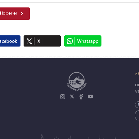
Haberler
> 
ON
V