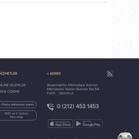
HİZMETLER
> ADRES
LINE İŞLEMLER
Akşemsettin Mahallesi Adnan
Menderes Vatan Bulvarı No:54
ERGİ ÖDEME
Fatih - İstanbul
0 (212) 453 1453
SMS ve E-bülten
Aboneliği