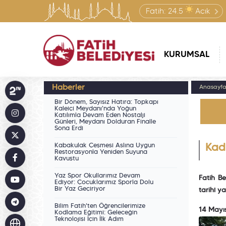
Fatih:
24.5
Açık
KURUMSAL
Haberler
Anasayf
Bir Dönem, Sayısız Hatıra: Topkapı
Kaleiçi Meydanı'nda Yoğun
Katılımla Devam Eden Nostalji
Günleri, Meydanı Dolduran Finalle
Sona Erdi
Kabakulak Çeşmesi Aslına Uygun
Kadı
Restorasyonla Yeniden Suyuna
Kavuştu
Yaz Spor Okullarımız Devam
Fatih Be
Ediyor: Çocuklarımız Sporla Dolu
Bir Yaz Geçiriyor
tarihî ya
Bilim Fatih'ten Öğrencilerimize
14 Mayı
Kodlama Eğitimi: Geleceğin
Teknolojisi İçin İlk Adım