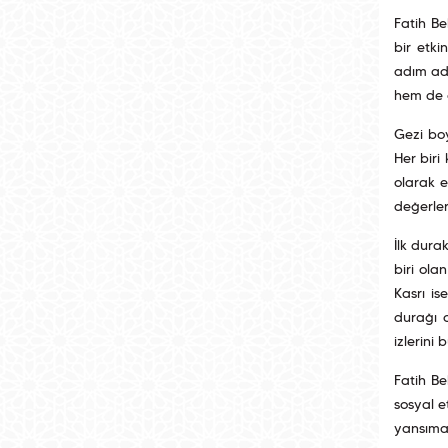
Fatih Be
bir etki
adım adı
hem de g
Gezi bo
Her biri
olarak e
değerler
İlk dura
biri ola
Kasrı is
durağı o
izlerini 
Fatih Be
sosyal e
yansımas