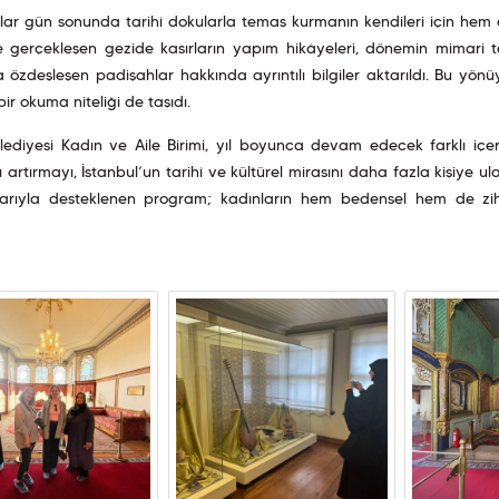
ılar gün sonunda tarihî dokularla temas kurmanın kendileri için hem 
e gerçekleşen gezide kasırların yapım hikâyeleri, dönemin mimari te
a özdeşleşen padişahlar hakkında ayrıntılı bilgiler aktarıldı. Bu yö
bir okuma niteliği de taşıdı.
lediyesi Kadın ve Aile Birimi, yıl boyunca devam edecek farklı içerik
nı artırmayı, İstanbul’un tarihî ve kültürel mirasını daha fazla kişiye ul
larıyla desteklenen program; kadınların hem bedensel hem de zi