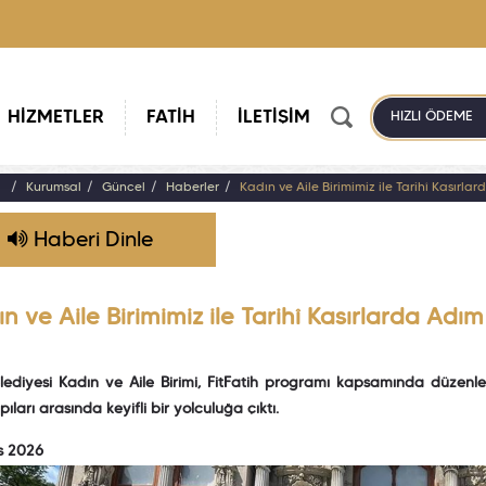
HİZMETLER
FATİH
İLETİŞİM
HIZLI ÖDEME
a
Kurumsal
Güncel
Haberler
Kadın ve Aile Birimimiz ile Tarihî Kasırl
Haberi Dinle
n ve Aile Birimimiz ile Tarihî Kasırlarda Adı
lediyesi Kadın ve Aile Birimi, FitFatih programı kapsamında düzenledi
pıları arasında keyifli bir yolculuğa çıktı.
s 2026