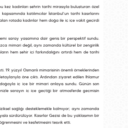
u kez kadınları şehrin tarihî mirasıyla buluşturan özel
kapsamında katılımcılar İstanbul’un tarihî kasırlarını
 alan rotada kadınlar hem doğa ile iç içe vakit geçirdi
nemi saray yaşamına dair geniş bir perspektif sundu.
nızca mimari değil, aynı zamanda kültürel bir zenginlik
arın hem şehir içi farkındalığını artırdı hem de tarihî
ti. 19. yüzyıl Osmanlı mimarisinin önemli örneklerinden
etaylarıyla öne çıktı. Ardından ziyaret edilen Ihlamur
a doğayla iç içe bir mimari anlayış sundu. Günün son
nizle sarayın iç içe geçtiği bir atmosferde geçmişin
fiziksel sağlığı desteklemekle kalmıyor; aynı zamanda
ayışla sürdürülüyor. Kasırlar Gezisi de bu yaklaşımın bir
öğrenmesini ve keşfetmesini teşvik etti.