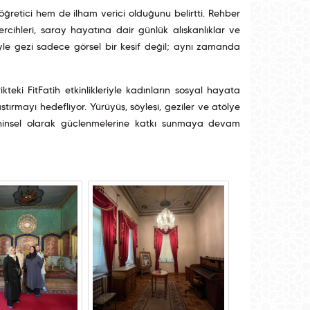
öğretici hem de ilham verici olduğunu belirtti. Rehber
rcihleri, saray hayatına dair günlük alışkanlıklar ve
nüyle gezi sadece görsel bir keşif değil; aynı zamanda
teki FitFatih etkinlikleriyle kadınların sosyal hayata
aştırmayı hedefliyor. Yürüyüş, söyleşi, geziler ve atölye
hinsel olarak güçlenmelerine katkı sunmaya devam